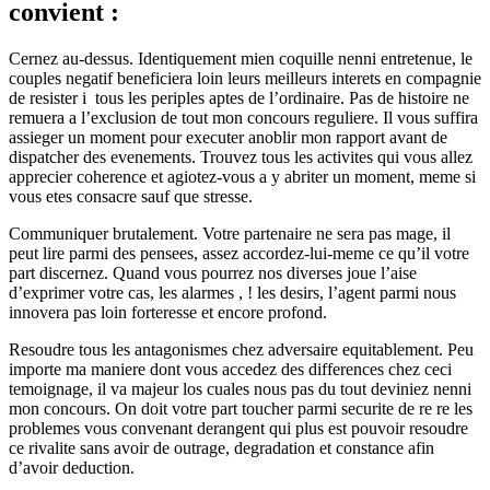
convient :
Cernez au-dessus. Identiquement mien coquille nenni entretenue, le
couples negatif beneficiera loin leurs meilleurs interets en compagnie
de resister i tous les periples aptes de l’ordinaire. Pas de histoire ne
remuera a l’exclusion de tout mon concours reguliere. Il vous suffira
assieger un moment pour executer anoblir mon rapport avant de
dispatcher des evenements. Trouvez tous les activites qui vous allez
apprecier coherence et agiotez-vous a y abriter un moment, meme si
vous etes consacre sauf que stresse.
Communiquer brutalement. Votre partenaire ne sera pas mage, il
peut lire parmi des pensees, assez accordez-lui-meme ce qu’il votre
part discernez. Quand vous pourrez nos diverses joue l’aise
d’exprimer votre cas, les alarmes , ! les desirs, l’agent parmi nous
innovera pas loin forteresse et encore profond.
Resoudre tous les antagonismes chez adversaire equitablement. Peu
importe ma maniere dont vous accedez des differences chez ceci
temoignage, il va majeur los cuales nous pas du tout deviniez nenni
mon concours. On doit votre part toucher parmi securite de re re les
problemes vous convenant derangent qui plus est pouvoir resoudre
ce rivalite sans avoir de outrage, degradation et constance afin
d’avoir deduction.