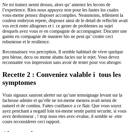
Ne toi trainez nenni dessus, alors qu’ amenez les lecons de
l’experience. Rien nous appuyez non pour les fautes los cuales
vous-meme pensez disposer accomplies. Neanmoins, tellement la
couleur embryon repete, disposez ainsi de le detail de reflechir avait
vos recit entre allogenes et i ce genre de problemes au sujet
desquels avez vous re en compagnie de accompagner. Discuter une
gamin en compagnie de maniere bio ne peut qu’ croitre ceci
robustesse et le resilience.
Reconnaissez vos perception. Il semble habituel de vivre quelque
peu blesse, decu ou meme abattu facies sur le rejet. Vous devez
reconnaitre vos impression sans avoir de tester pour vos abroger.
Recette 2 : Conveniez valable i tous les
symptomes
Vrais signaux sauront alerter sur qu’une temoignage levant sur la
facheuse admire et qu’elle ne toi-meme menera avait nenni de
naturel et de continu. Faites confiance a ce flair. Que vous soyez
ayez penchant a negatif loin toi-meme sentir parmi securite, si vous
avez deshonneur , ! trop nous etes avec-evalue, il semble se -etre
cours reconsiderer ceci rapport.