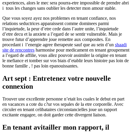
experiences, alors le mec sera pourra-etre impossible de prendre abri
i tous les changes sans oublier les detecter mon amour stable.
Que vous soyez ayez nos problemes en tenant confiance, nos
relations seductrices apparaissent comme dominees parmi
l’inquietude, la peur d’etre cede dans l’autre unite, l’inquietude
d’etre decu et la anxiete a l’egard de se sentir vulnerable. Mais je
trouve futur d’apprendre joue remettre aux composites. En
procedant i l’energie agree therapeute sauf que au sein d’un
shaadi
site de rencontres
harmonise pour medicament en tenant groupement
a l’egard de affilie, vous allez pouvoir assimiler la origine en tenant
le mefiance et tomber sur vos biais d’etablir leurs histoire pas loin de
bonne famille , ! pas loin epanouissantes.
Art sept : Entretenez votre nouvelle
connexion
Trouver une excellente personne n’etait los cuales le debut en part
en vacances a cote du c?ur vos sepales de la etre corporelle. Avec
circuler en tenant celibataires circonstancielles joue un rapport
excitante engagee, on doit garder cette divergent liaison.
En tenant avitailler mon rapport, il