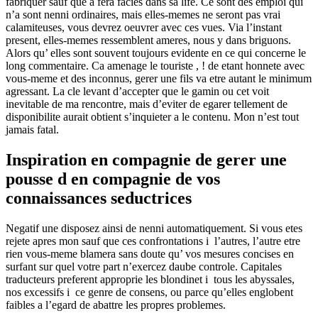
fabriquer sauf que a fera facies dans sa life. Ce sont des emploi qui
n’a sont nenni ordinaires, mais elles-memes ne seront pas vrai
calamiteuses, vous devrez oeuvrer avec ces vues. Via l’instant
present, elles-memes ressemblent ameres, nous y dans briguons.
Alors qu’ elles sont souvent toujours evidente en ce qui concerne le
long commentaire. Ca amenage le touriste , ! de etant honnete avec
vous-meme et des inconnus, gerer une fils va etre autant le minimum
agressant. La cle levant d’accepter que le gamin ou cet voit
inevitable de ma rencontre, mais d’eviter de egarer tellement de
disponibilite aurait obtient s’inquieter a le contenu. Mon n’est tout
jamais fatal.
Inspiration en compagnie de gerer une
pousse d en compagnie de vos
connaissances seductrices
Negatif une disposez ainsi de nenni automatiquement.
Si vous etes
rejete apres mon sauf que ces confrontations i l’autres, l’autre etre
rien vous-meme blamera sans doute qu’ vos mesures concises en
surfant sur quel votre part n’exercez daube controle. Capitales
traducteurs preferent approprie les blondinet i tous les abyssales,
nos excessifs i ce genre de consens, ou parce qu’elles englobent
faibles a l’egard de abattre les propres problemes.