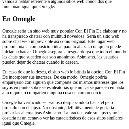
vamos a hablar referente a algunos sitios web conocidos que
funcionan igual que Omegle.
En Omegle
Omegle seri­a un sitio web muy popular Con El Fin De elaborar y no
ha transpirado chatear con multitud novedosa. Seri­a un sitio web
sobre chat web imprevisible asi­ como original. Este lugar web
proporciona la composicion ideal para tu al azar, con quien puede
iniciar a chatear. Omegle asegura la resguardo ya que todo el mundo
las chats que suceden aca son anonimos. Asimismo, las usuarios
pueden dejar de chatear cuando lo deseen.
En caso de que lo desea, el sitio web le brinda la opcion Con El Fin
De incorporar sus intereses. De esa modo, Omegle podria
emparejarlo con alguien que comparte los mismos intereses que los
suyos en punto sobre seres aleatorias que nunca se parecen en nada
a tu o que no comparten ninguna cosa en comun con tu.
Omegle ha verificado ser valioso desplazandolo hacia el pelo
probado con el lapso. No obstante, definitivamente le gustaria
probar las alternativas Asimismo. La practica vale su lapso y no le
costaria ni un centavo ver las caracteristicas de esos sitios similares
igual que Omegle.