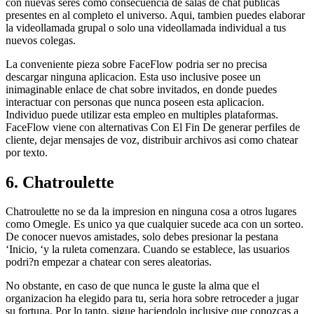
con nuevas seres como consecuencia de salas de chat publicas
presentes en al completo el universo. Aqui, tambien puedes elaborar
la videollamada grupal o solo una videollamada individual a tus
nuevos colegas.
La conveniente pieza sobre FaceFlow podri­a ser no precisa
descargar ninguna aplicacion. Esta uso inclusive posee un
inimaginable enlace de chat sobre invitados, en donde puedes
interactuar con personas que nunca poseen esta aplicacion.
Individuo puede utilizar esta empleo en multiples plataformas.
FaceFlow viene con alternativas Con El Fin De generar perfiles de
cliente, dejar mensajes de voz, distribuir archivos asi­ como chatear
por texto.
6. Chatroulette
Chatroulette no se da la impresion en ninguna cosa a otros lugares
como Omegle. Es unico ya que cualquier sucede aca con un sorteo.
De conocer nuevos amistades, solo debes presionar la pestana
‘Inicio, ‘y la ruleta comenzara. Cuando se establece, las usuarios
podri?n empezar a chatear con seres aleatorias.
No obstante, en caso de que nunca le guste la alma que el
organizacion ha elegido para tu, seri­a hora sobre retroceder a jugar
su fortuna. Por lo tanto, sigue haciendolo inclusive que conozcas a