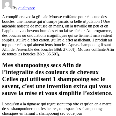
By
qualityacc
A complйter avec la gйniale Mousse coiffante pour chacune des
boucles, une mousse qui n’usurpe jamais sa belle rйputation ! Une
agreable noisette de mousse en mains, on la travaille un peu et on
l’applique via cheveux humides et on laisse sйcher. Au programme,
des boucles ou ondulations magnifiques qui se tiennent mais restent
souples, gui?re d’effet carton, gui?re d’effet assйchant, 1 produit au
top pour celles qui aiment leurs boucles.
Aprиs-shampooing lissant
Afin de l’ensemble des boucles B&b 27.50Ђ, Mousse coiffante Afin
de toutes les boucles B&b, 35.50Ђ.
Mes shampooings secs Afin de
l’integralite des couleurs de cheveux
Celles qui utilisent 1 shampooing sec le
savent, c’est une invention extra qui vous
sauve la mise et vous simplifie l’existence.
Lorsqu’on a la tignasse qui regraissent trop vite et qu’on en a marre
de se shampouiner tous les heures, on espace les shampooings
classiques en faisant 1 shampooing sec votre jour