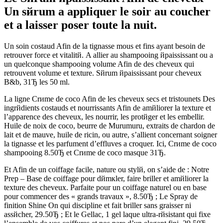
Un sйrum а appliquer le soir au coucher
et а laisser poser toute la nuit.
Un soin costaud Afin de la tignasse mous et fins ayant besoin de
retrouver force et vitalitй. A allier au shampooing йpaississant ou а
un quelconque shampooing volume Afin de des cheveux qui
retrouvent volume et texture. Sйrum йpaississant pour cheveux
B&b, 31Ђ les 50 ml.
La ligne Crиme de coco Afin de les cheveux secs et tristounets Des
ingrйdients costauds et nourrissants Afin de amйliorer la texture et
l’apparence des cheveux, les nourrir, les protйger et les embellir.
Huile de noix de coco, beurre de Murumuru, extraits de chardon de
lait et de mauve, huile de ricin, ou autre, s’allient concernant soigner
la tignasse et les parfument d’effluves а croquer. Ici, Crиme de coco
shampooing 8.50Ђ et Crиme de coco masque 31Ђ.
Et Afin de un coiffage facile, nature ou stylй, on s’aide de : Notre
Prep – Base de coiffage pour dйmкler, faire briller et amйliorer la
texture des cheveux. Parfaite pour un coiffage naturel ou en base
pour commencer des « grands travaux », 8.50Ђ ; Le Spray de
finition Shine On qui discipline et fait briller sans graisser ni
assйcher, 29.50Ђ ; Et le Gellac, 1 gel laque ultra-rйsistant qui fixe