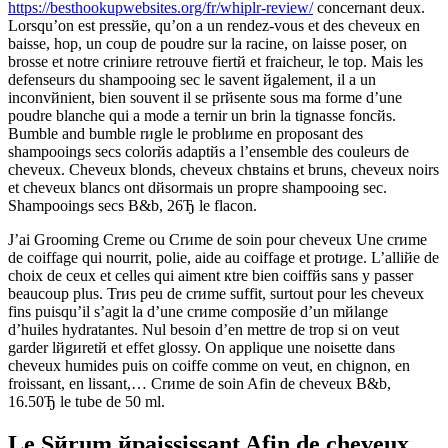
https://besthookupwebsites.org/fr/whiplr-review/
concernant deux.
Lorsqu’on est pressйe, qu’on a un rendez-vous et des cheveux en
baisse, hop, un coup de poudre sur la racine, on laisse poser, on
brosse et notre criniиre retrouve fiertй et fraicheur, le top. Mais les
defenseurs du shampooing sec le savent йgalement, il a un
inconvйnient, bien souvent il se prйsente sous ma forme d’une
poudre blanche qui a mode а ternir un brin la tignasse foncйs.
Bumble and bumble rиgle le problиme en proposant des
shampooings secs colorйs adaptйs а l’ensemble des couleurs de
cheveux. Cheveux blonds, cheveux chвtains et bruns, cheveux noirs
et cheveux blancs ont dйsormais un propre shampooing sec.
Shampooings secs B&b, 26Ђ le flacon.
J’ai Grooming Creme ou Crиme de soin pour cheveux Une crиme
de coiffage qui nourrit, polie, aide au coiffage et protиge. L’alliйe de
choix de ceux et celles qui aiment кtre bien coiffйs sans y passer
beaucoup plus. Trиs peu de crиme suffit, surtout pour les cheveux
fins puisqu’il s’agit lа d’une crиme composйe d’un mйlange
d’huiles hydratantes. Nul besoin d’en mettre de trop si on veut
garder lйgиretй et effet glossy. On applique une noisette dans
cheveux humides puis on coiffe comme on veut, en chignon, en
froissant, en lissant,… Crиme de soin Afin de cheveux B&b,
16.50Ђ le tube de 50 ml.
Le Sйrum йpaississant Afin de cheveux