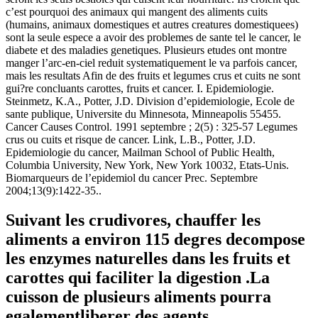
c’est pourquoi des animaux qui mangent des aliments cuits
(humains, animaux domestiques et autres creatures domestiquees)
sont la seule espece a avoir des problemes de sante tel le cancer, le
diabete et des maladies genetiques. Plusieurs etudes ont montre
manger l’arc-en-ciel reduit systematiquement le va parfois cancer,
mais les resultats Afin de des fruits et legumes crus et cuits ne sont
gui?re concluants carottes, fruits et cancer. I. Epidemiologie.
Steinmetz, K.A., Potter, J.D. Division d’epidemiologie, Ecole de
sante publique, Universite du Minnesota, Minneapolis 55455.
Cancer Causes Control. 1991 septembre ; 2(5) : 325-57 Legumes
crus ou cuits et risque de cancer. Link, L.B., Potter, J.D.
Epidemiologie du cancer, Mailman School of Public Health,
Columbia University, New York, New York 10032, Etats-Unis.
Biomarqueurs de l’epidemiol du cancer Prec. Septembre
2004;13(9):1422-35..
Suivant les crudivores, chauffer les
aliments a environ 115 degres decompose
les enzymes naturelles dans les fruits et
carottes qui faciliter la digestion .La
cuisson de plusieurs aliments pourra
egalementliberer des agents