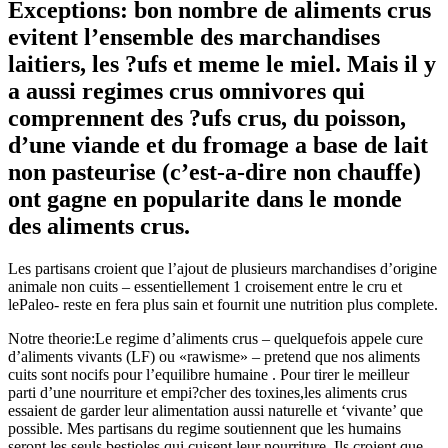
Exceptions: bon nombre de aliments crus
evitent l’ensemble des marchandises
laitiers, les ?ufs et meme le miel. Mais il y
a aussi regimes crus omnivores qui
comprennent des ?ufs crus, du poisson,
d’une viande et du fromage a base de lait
non pasteurise (c’est-a-dire non chauffe)
ont gagne en popularite dans le monde
des aliments crus.
Les partisans croient que l’ajout de plusieurs marchandises d’origine
animale non cuits – essentiellement 1 croisement entre le cru et
lePaleo- reste en fera plus sain et fournit une nutrition plus complete.
Notre theorie:Le regime d’aliments crus – quelquefois appele cure
d’aliments vivants (LF) ou «rawisme» – pretend que nos aliments
cuits sont nocifs pour l’equilibre humaine . Pour tirer le meilleur
parti d’une nourriture et empi?cher des toxines,les aliments crus
essaient de garder leur alimentation aussi naturelle et ‘vivante’ que
possible. Mes partisans du regime soutiennent que les humains
seront les seuls bestioles qui cuisent leur nourriture. Ils croient que