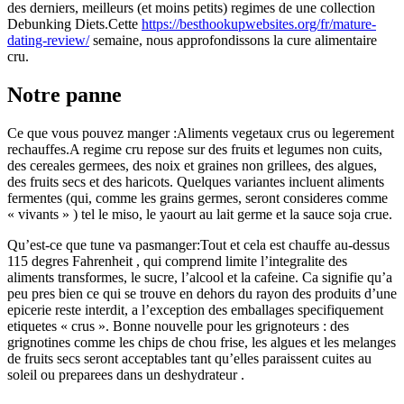
des derniers, meilleurs (et moins petits) regimes de une collection
Debunking Diets.Cette
https://besthookupwebsites.org/fr/mature-
dating-review/
semaine, nous approfondissons la cure alimentaire
cru.
Notre panne
Ce que vous pouvez manger :Aliments vegetaux crus ou legerement
rechauffes.A regime cru repose sur des fruits et legumes non cuits,
des cereales germees, des noix et graines non grillees, des algues,
des fruits secs et des haricots.
Quelques variantes incluent aliments
fermentes (qui, comme les grains germes, seront consideres comme
« vivants » ) tel le miso, le yaourt au lait germe et la sauce soja crue.
Qu’est-ce que tune va pasmanger:Tout et cela est chauffe au-dessus
115 degres Fahrenheit , qui comprend limite l’integralite des
aliments transformes, le sucre, l’alcool et la cafeine. Ca signifie qu’a
peu pres bien ce qui se trouve en dehors du rayon des produits d’une
epicerie reste interdit, a l’exception des emballages specifiquement
etiquetes « crus ». Bonne nouvelle pour les grignoteurs : des
grignotines comme les chips de chou frise, les algues et les melanges
de fruits secs seront acceptables tant qu’elles paraissent cuites au
soleil ou preparees dans un deshydrateur .