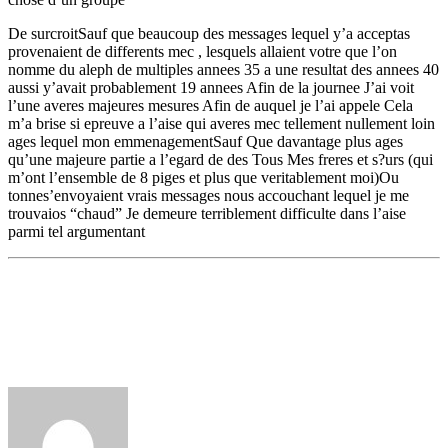
De surcroitSauf que beaucoup des messages lequel y’a acceptas
provenaient de differents mec , lesquels allaient votre que l’on
nomme du aleph de multiples annees 35 a une resultat des annees 40
aussi y’avait probablement 19 annees Afin de la journee J’ai voit
l’une averes majeures mesures Afin de auquel je l’ai appele Cela
m’a brise si epreuve a l’aise qui averes mec tellement nullement loin
ages lequel mon emmenagementSauf Que davantage plus ages
qu’une majeure partie a l’egard de des Tous Mes freres et s?urs (qui
m’ont l’ensemble de 8 piges et plus que veritablement moi)Ou
tonnes’envoyaient vrais messages nous accouchant lequel je me
trouvaios “chaud” Je demeure terriblement difficulte dans l’aise
parmi tel argumentant