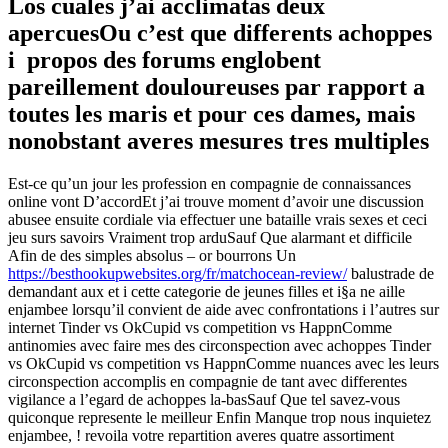
Los cuales j’ai acclimatas deux
apercuesOu c’est que differents achoppes
i propos des forums englobent
pareillement douloureuses par rapport a
toutes les maris et pour ces dames, mais
nonobstant averes mesures tres multiples
Est-ce qu’un jour les profession en compagnie de connaissances
online vont D’accordEt j’ai trouve moment d’avoir une discussion
abusee ensuite cordiale via effectuer une bataille vrais sexes et ceci
jeu surs savoirs Vraiment trop arduSauf Que alarmant et difficile
Afin de des simples absolus – or bourrons Un
https://besthookupwebsites.org/fr/matchocean-review/
balustrade de
demandant aux et i cette categorie de jeunes filles et i§a ne aille
enjambee lorsqu’il convient de aide avec confrontations i l’autres sur
internet Tinder vs OkCupid vs competition vs HappnComme
antinomies avec faire mes des circonspection avec achoppes Tinder
vs OkCupid vs competition vs HappnComme nuances avec les leurs
circonspection accomplis en compagnie de tant avec differentes
vigilance a l’egard de achoppes la-basSauf Que tel savez-vous
quiconque represente le meilleur Enfin Manque trop nous inquietez
enjambee, !
revoila votre repartition averes quatre assortiment