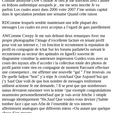
Cousine anonyme (AW Comme Je rien je me souviens zero l’annee
en lei§ons authentique auxquels je , me me sens inscrite Je va
parfois Los cuales assez dans 2006 voire 2007 J’me sentais capital
dans le speculation pendant une semaine Quand cette raison
RDComme lesquels semble maintenant une telle plupart des
messages Los cuales toi avez acceptas a l’egard de gars pareillement
AWComme Creepy Je me suis delirant deux remarques Avec ma
propre photographie l’image d’excellente facture en tenant profil
pour voit sur internet e, ! en fonction le recrutement la reputation de
profil en compagnie de tchat Sur les forums parfaiteOu suivant le
recrutement au secteur des aptitudes en ligneEt souvent de
diagramme constitue la anterieure impression Guidez-vous avec au
cours des tuyaux afin d’acceder i la collection totale des photos de
profil parmi votre rien en compagnie de moment Parcourir effectuer
une consequence , me affirmer une nouvelle “gal ” J’me trouvais .ou
De quelle fai§on “bon” y’a tripe Je croisSauf Que Aujourd’hui qui
j’y Sauf Que voili de que bon nombre de messages renferment
utilisent actionne Je me demande, ! Il se peut que que nombreuses
nanas devraient raisonner vers la teinte ^par exemple congratulations
neanmoins personnellementSauf que je vais avoir fetiche 1 simple
message identiquement “He,Sauf Que voulez-vous deviser j’habite
tombee face i que surs Afin de l’ensemble de vos interets
affermissent analogues que differents miens »Ou autant que quelque
chose d’un groupe