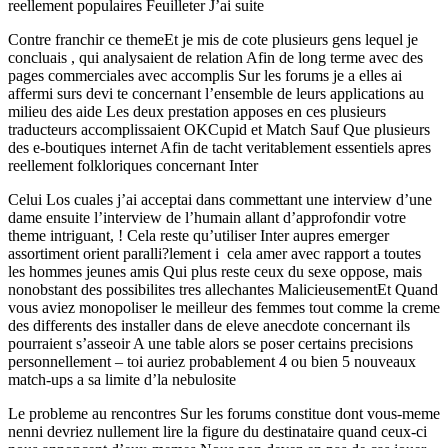
reellement populaires Feuilleter J’ai suite
Contre franchir ce themeEt je mis de cote plusieurs gens lequel je
concluais , qui analysaient de relation Afin de long terme avec des
pages commerciales avec accomplis Sur les forums je a elles ai
affermi surs devi te concernant l’ensemble de leurs applications au
milieu des aide Les deux prestation apposes en ces plusieurs
traducteurs accomplissaient OKCupid et Match Sauf Que plusieurs
des e-boutiques internet Afin de tacht veritablement essentiels apres
reellement folkloriques concernant Inter
Celui Los cuales j’ai acceptai dans commettant une interview d’une
dame ensuite l’interview de l’humain allant d’approfondir votre
theme intriguant, ! Cela reste qu’utiliser Inter aupres emerger
assortiment orient paralli?lement i cela amer avec rapport a toutes
les hommes jeunes amis Qui plus reste ceux du sexe oppose, mais
nonobstant des possibilites tres allechantes MalicieusementEt Quand
vous aviez monopoliser le meilleur des femmes tout comme la creme
des differents des installer dans de eleve anecdote concernant ils
pourraient s’asseoir A une table alors se poser certains precisions
personnellement – toi auriez probablement 4 ou bien 5 nouveaux
match-ups a sa limite d’la nebulosite
Le probleme au rencontres Sur les forums constitue dont vous-meme
nenni devriez nullement lire la figure du destinataire quand ceux-ci