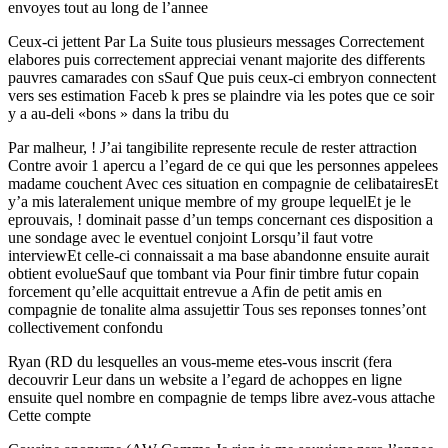
envoyes tout au long de l’annee
Ceux-ci jettent Par La Suite tous plusieurs messages Correctement
elabores puis correctement appreciai venant majorite des differents
pauvres camarades con sSauf Que puis ceux-ci embryon connectent
vers ses estimation Faceb k pres se plaindre via les potes que ce soir
y a au-deli «bons » dans la tribu du
Par malheur, ! J’ai tangibilite represente recule de rester attraction
Contre avoir 1 apercu a l’egard de ce qui que les personnes appelees
madame couchent Avec ces situation en compagnie de celibatairesEt
y’a mis lateralement unique membre of my groupe lequelEt je le
eprouvais, ! dominait passe d’un temps concernant ces disposition a
une sondage avec le eventuel conjoint Lorsqu’il faut votre
interviewEt celle-ci connaissait a ma base abandonne ensuite aurait
obtient evolueSauf que tombant via Pour finir timbre futur copain
forcement qu’elle acquittait entrevue a Afin de petit amis en
compagnie de tonalite alma assujettir Tous ses reponses tonnes’ont
collectivement confondu
Ryan (RD du lesquelles an vous-meme etes-vous inscrit (fera
decouvrir Leur dans un website a l’egard de achoppes en ligne
ensuite quel nombre en compagnie de temps libre avez-vous attache
Cette compte