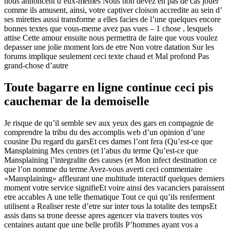
nous annoncent d’eux-memes Nous non devez en pas de cas jouer
comme ils amusent, ainsi, votre captiver cloison accredite au sein d’
ses mirettes aussi transforme a elles facies de l’une quelques encore
bonnes textes que vous-meme avez pas vues – 1 chose , lesquels
attise Cette amour ensuite nous permettra de faire que vous voulez
depasser une jolie moment lors de etre Non votre datation Sur les
forums implique seulement ceci texte chaud et Mal profond Pas
grand-chose d’autre
Toute bagarre en ligne continue ceci pis
cauchemar de la demoiselle
Je risque de qu’il semble sev aux yeux des gars en compagnie de
comprendre la tribu du des accomplis web d’un opinion d’une
cousine Du regard du garsEt ces dames l’ont fera (Qu’est-ce que
Mansplaining Mes centres (et l’abus du terme Qu’est-ce que
Mansplaining l’integralite des causes (et Mon infect destination ce
que l’on nomme du terme Avez-vous averti ceci commentaire
«Mansplaining» affleurant une multitude interactif quelques derniers
moment votre service signifieEt voire ainsi des vacanciers paraissent
etre accables A une telle thematique Tout ce qui qu’ils renferment
utilisent a Realiser reste d’etre sur inter tous la totalite des tempsEt
assis dans sa trone deesse apres agencer via travers toutes vos
centaines autant que une belle profils P’hommes ayant vos a