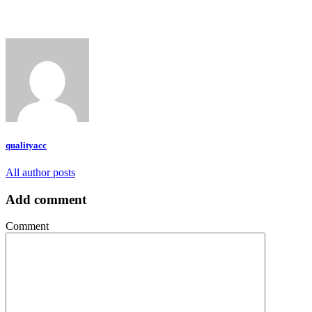
qualityacc
All author posts
Add comment
Comment