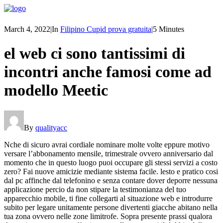
March 4, 2022
|
In
Filipino Cupid prova gratuita
|
5 Minutes
el web ci sono tantissimi di
incontri anche famosi come ad
modello Meetic
By
qualityacc
Nche di sicuro avrai cordiale nominare molte volte eppure motivo
versare l’abbonamento mensile, trimestrale ovvero anniversario dal
momento che in questo luogo puoi occupare gli stessi servizi a costo
zero? Fai nuove amicizie mediante sistema facile. lesto e pratico cosi
dal pc affinche dal telefonino e senza contare dover deporre nessuna
applicazione percio da non stipare la testimonianza del tuo
apparecchio mobile, ti fine collegarti al situazione web e introdurre
subito per legare unitamente persone divertenti giacche abitano nella
tua zona ovvero nelle zone limitrofe.
Sopra presente prassi qualora