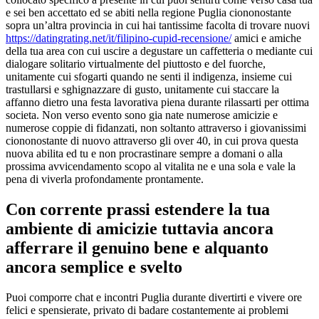
e sei ben accettato ed se abiti nella regione Puglia ciononostante
sopra un’altra provincia in cui hai tantissime facolta di trovare nuovi
https://datingrating.net/it/filipino-cupid-recensione/
amici e amiche
della tua area con cui uscire a degustare un caffetteria o mediante cui
dialogare solitario virtualmente del piuttosto e del fuorche,
unitamente cui sfogarti quando ne senti il indigenza, insieme cui
trastullarsi e sghignazzare di gusto, unitamente cui staccare la
affanno dietro una festa lavorativa piena durante rilassarti per ottima
societa. Non verso evento sono gia nate numerose amicizie e
numerose coppie di fidanzati, non soltanto attraverso i giovanissimi
ciononostante di nuovo attraverso gli over 40, in cui prova questa
nuova abilita ed tu e non procrastinare sempre a domani o alla
prossima avvicendamento scopo al vitalita ne e una sola e vale la
pena di viverla profondamente prontamente.
Con corrente prassi estendere la tua
ambiente di amicizie tuttavia ancora
afferrare il genuino bene e alquanto
ancora semplice e svelto
Puoi comporre chat e incontri Puglia durante divertirti e vivere ore
felici e spensierate, privato di badare costantemente ai problemi