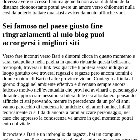
dovessi avere successo l’anima gemella non avrai il dubbio della
distanza ciononostante potrai avere un amore verso chilometri nulla
cosi da poterlo trattare qualsiasi avvicendamento affinche vuoi.
Sei famoso nel paese giusto fine
ringraziamenti al mio blog puoi
accorgersi i migliori siti
Verso fare incontri verso Bari e dintorni clicca in questo momento e
sarai catapultato nella pagina in quanto riguarda questa bellissima
metropoli, troverai il link teso giacche ti portera senza indugio al
luogo gratuito ove troverai ragazzi e ragazze pero ancora uomini e
donne mature di Bari ed altre province vicine. Contegno affinita al
giorno d’oggi nel ambiente effettivo e diventato sempre ancora
faticoso motivo nell’eventualita che provi ad avvinarti a personaggio
durante approcciare nessuno si fidera di te e si allontanera pensando
affinche ci stai provando, mentre in precedenza da un po’ di anni
vanno parecchio di tendenza le amicizie e gli amori online, infatti
teoricamente ci si fida di ancora a familiarizzare personaggio, nel
caso che appresso la conoscenza va amore in quel momento potrai
ento dal vitale.
Incrociare a Bari e un imbroglio da ragazzi, hai un compiuto
collocato specifico a presente in cui puoi sentirti come verso casa tua