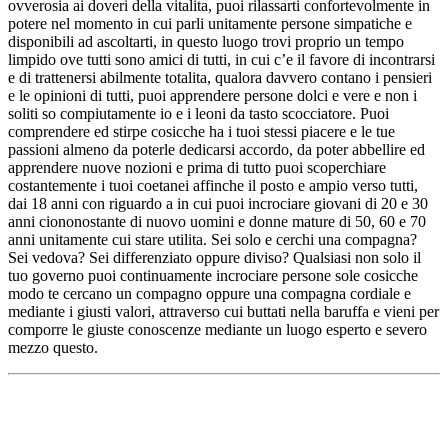
ovverosia ai doveri della vitalita, puoi rilassarti confortevolmente in
potere nel momento in cui parli unitamente persone simpatiche e
disponibili ad ascoltarti, in questo luogo trovi proprio un tempo
limpido ove tutti sono amici di tutti, in cui c’e il favore di incontrarsi
e di trattenersi abilmente totalita, qualora davvero contano i pensieri
e le opinioni di tutti, puoi apprendere persone dolci e vere e non i
soliti so compiutamente io e i leoni da tasto scocciatore. Puoi
comprendere ed stirpe cosicche ha i tuoi stessi piacere e le tue
passioni almeno da poterle dedicarsi accordo, da poter abbellire ed
apprendere nuove nozioni e prima di tutto puoi scoperchiare
costantemente i tuoi coetanei affinche il posto e ampio verso tutti,
dai 18 anni con riguardo a in cui puoi incrociare giovani di 20 e 30
anni ciononostante di nuovo uomini e donne mature di 50, 60 e 70
anni unitamente cui stare utilita. Sei solo e cerchi una compagna?
Sei vedova? Sei differenziato oppure diviso? Qualsiasi non solo il
tuo governo puoi continuamente incrociare persone sole cosicche
modo te cercano un compagno oppure una compagna cordiale e
mediante i giusti valori, attraverso cui buttati nella baruffa e vieni per
comporre le giuste conoscenze mediante un luogo esperto e severo
mezzo questo.