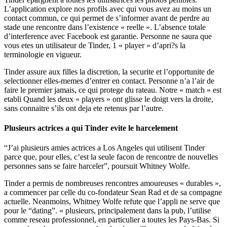
L’application explore nos profils avec qui vous avez au moins un
contact commun, ce qui permet de s’informer avant de perdre au
stade une rencontre dans l’existence « reelle ». L’absence totale
d’interference avec Facebook est garantie. Personne ne saura que
vous etes un utilisateur de Tinder, 1 « player » d’apri?s la
terminologie en vigueur.
Tinder assure aux filles la discretion, la securite et l’opportunite de
selectionner elles-memes d’entrer en contact. Personne n’a l’air de
faire le premier jamais, ce qui protege du rateau. Notre « match » est
etabli Quand les deux « players » ont glisse le doigt vers la droite,
sans connaitre s’ils ont deja ete retenus par l’autre.
Plusieurs actrices a qui Tinder evite le harcelement
“J’ai plusieurs amies actrices a Los Angeles qui utilisent Tinder
parce que, pour elles, c’est la seule facon de rencontre de nouvelles
personnes sans se faire harceler”, poursuit Whitney Wolfe.
Tinder a permis de nombreuses rencontres amoureuses « durables »,
a commencer par celle du co-fondateur Sean Rad et de sa compagne
actuelle. Neanmoins, Whitney Wolfe refute que l’appli ne serve que
pour le “dating”. « plusieurs, principalement dans la pub, l’utilise
comme reseau professionnel, en particulier a toutes les Pays-Bas. Si