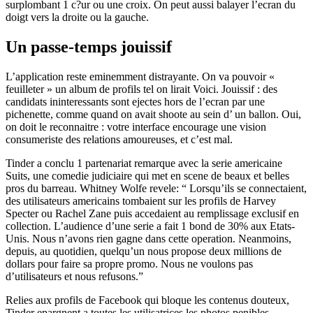
surplombant 1 c?ur ou une croix. On peut aussi balayer l’ecran du
doigt vers la droite ou la gauche.
Un passe-temps jouissif
L’application reste eminemment distrayante. On va pouvoir «
feuilleter » un album de profils tel on lirait Voici. Jouissif : des
candidats ininteressants sont ejectes hors de l’ecran par une
pichenette, comme quand on avait shoote au sein d’ un ballon. Oui,
on doit le reconnaitre : votre interface encourage une vision
consumeriste des relations amoureuses, et c’est mal.
Tinder a conclu 1 partenariat remarque avec la serie americaine
Suits, une comedie judiciaire qui met en scene de beaux et belles
pros du barreau. Whitney Wolfe revele: “ Lorsqu’ils se connectaient,
des utilisateurs americains tombaient sur les profils de Harvey
Specter ou Rachel Zane puis accedaient au remplissage exclusif en
collection. L’audience d’une serie a fait 1 bond de 30% aux Etats-
Unis. Nous n’avons rien gagne dans cette operation. Neanmoins,
depuis, au quotidien, quelqu’un nous propose deux millions de
dollars pour faire sa propre promo. Nous ne voulons pas
d’utilisateurs et nous refusons.”
Relies aux profils de Facebook qui bloque les contenus douteux,
Tinder epargnent a toutes les utilisatrices les photos penibles.