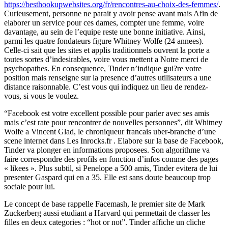
https://besthookupwebsites.org/fr/rencontres-au-choix-des-femmes/
.
Curieusement, personne ne parait y avoir pense avant mais Afin de
elaborer un service pour ces dames, compter une femme, voire
davantage, au sein de l’equipe reste une bonne initiative.
Ainsi,
parmi les quatre fondateurs figure Whitney Wolfe (24 annees).
Celle-ci sait que les sites et applis traditionnels ouvrent la porte a
toutes sortes d’indesirables, voire vous mettent a Notre merci de
psychopathes. En consequence, Tinder n’indique gui?re votre
position mais renseigne sur la presence d’autres utilisateurs a une
distance raisonnable. C’est vous qui indiquez un lieu de rendez-
vous, si vous le voulez.
“Facebook est votre excellent possible pour parler avec ses amis
mais c’est rate pour rencontrer de nouvelles personnes”, dit Whitney
Wolfe a Vincent Glad, le chroniqueur francais uber-branche d’une
scene internet dans Les Inrocks.fr . Elabore sur la base de Facebook,
Tinder va plonger en informations proposees. Son algorithme va
faire correspondre des profils en fonction d’infos comme des pages
« likees ». Plus subtil, si Penelope a 500 amis, Tinder evitera de lui
presenter Gaspard qui en a 35. Elle est sans doute beaucoup trop
sociale pour lui.
Le concept de base rappelle Facemash, le premier site de Mark
Zuckerberg aussi etudiant a Harvard qui permettait de classer les
filles en deux categories : “hot or not”. Tinder affiche un cliche