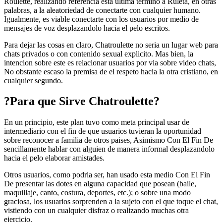
Roulette, realizando referencia esta ultima termino a Ruleta, en otras
palabras, a la aleatoriedad de conectarte con cualquier humano.
Igualmente, es viable conectarte con los usuarios por medio de
mensajes de voz desplazandolo hacia el pelo escritos.
Para dejar las cosas en claro, Chatroulette no seri­a un lugar web para
chats privados o con contenido sexual explicito. Mas bien, la
intencion sobre este es relacionar usuarios por vi­a sobre video chats,
No obstante escaso la premisa de el respeto hacia la otra cristiano, en
cualquier segundo.
?Para que Sirve Chatroulette?
En un principio, este plan tuvo como meta principal usar de
intermediario con el fin de que usuarios tuvieran la oportunidad
sobre reconocer a familia de otros paises, Asimismo Con El Fin De
sencillamente hablar con alguien de manera informal desplazandolo
hacia el pelo elaborar amistades.
Otros usuarios, como podri­a ser, han usado esta medio Con El Fin
De presentar las dotes en alguna capacidad que posean (baile,
maquillaje, canto, costura, deportes, etc.); o sobre una modo
graciosa, los usuarios sorprenden a la sujeto con el que toque el chat,
vistiendo con un cualquier disfraz o realizando muchas otra
ejercicio.