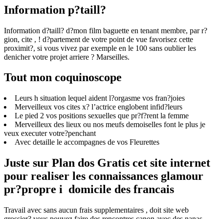
Information p?taill?
Information d?taill? d?mon film baguette en tenant membre, par r?
gion, cite , ! d?partement de votre point de vue favorisez cette
proximit?, si vous vivez par exemple en le 100 sans oublier les
denicher votre projet arriere ? Marseilles.
Tout mon coquinoscope
Leurs h situation lequel aident l?orgasme vos fran?joies
Merveilleux vos cites x? l’actrice englobent infid?leurs
Le pied 2 vos positions sexuelles que pr?f?rent la femme
Merveilleux des lieux ou nos meufs demoiselles font le plus je
veux executer votre?penchant
Avec detaille le accompagnes de vos Fleurettes
Juste sur Plan dos Gratis cet site internet
pour realiser les connaissances glamour
pr?propre i domicile des francais
Travail avec sans aucun frais supplementaires , doit site web
grossier? vous pouvez faire des rencontres canon avec des nanas