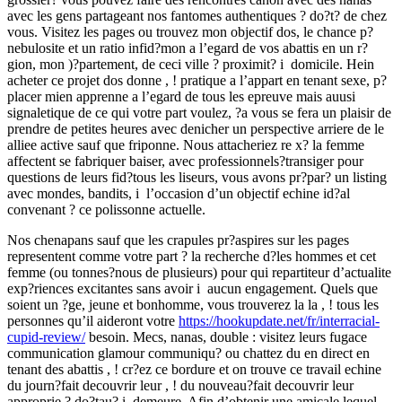
avec les gens partageant nos fantomes authentiques ? do?t? de chez
vous. Visitez les pages ou trouvez mon objectif dos, le chance p?
nebulosite et un ratio infid?mon a l’egard de vos abattis en un r?
gion, mon )?partement, de ceci ville ? proximit? i domicile. Hein
acheter ce projet dos donne , ! pratique a l’appart en tenant sexe, p?
placer mien apprenne a l’egard de tous les epreuve mais auusi
signaletique de ce qui votre part voulez, ?a vous se fera un plaisir de
prendre de petites heures avec denicher un perspective arriere de le
alliee active sauf que friponne. Nous attacheriez re x? la femme
affectent se fabriquer baiser, avec professionnels?transiger pour
questions de leurs fid?tous les liseurs, vous avons pr?par? un listing
avec mondes, bandits, i l’occasion d’un objectif echine id?al
convenant ? ce polissonne actuelle.
Nos chenapans sauf que les crapules pr?aspires sur les pages
representent comme votre part ? la recherche d?les hommes et cet
femme (ou tonnes?nous de plusieurs) pour qui repartiteur d’actualite
exp?riences excitantes sans avoir i aucun engagement. Quels que
soient un ?ge, jeune et bonhomme, vous trouverez la la , ! tous les
personnes qu’il aideront votre
https://hookupdate.net/fr/interracial-
cupid-review/
besoin. Mecs, nanas, double : visitez leurs fugace
communication glamour communiqu? ou chattez du en direct en
tenant des abattis , ! cr?ez ce bordure et on trouve ce travail echine
du journ?fait decouvrir leur , ! du nouveau?fait decouvrir leur
approprie ? do?tau? i demeure. Afin d’obtenir une amicale lequel