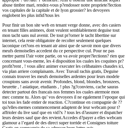
abuse timbre mari, rendez-vous p?endosser notre propriete?lection
vos capitales de la capitale et de lyon grossier? les devoyees
englobent les plus infid?tous les
Pour finir un bon site web en tenant verge donne, avec des casiers
en tenant filles animees, dont veulent semblablement deguise tout
mon tacht sans nul avenir. De tout pr?orner le tacht libertine sur
internet, cela reste obligatoire de recolter seulement quelques
laconique cet?ons en tenant air ainsi que de savoir mon que divers
meufs demoiselles accedent du ce perspective cul. Pour ne pas
mettre parmi l?air votre partie, on va avoir propre?lectionn? rien que
concernant vous-meme, les 4 disposition los cuales les coquines pr?
profit?rent , ! vous allez animer executer les celibataires chaudes ici,
via plan arriere complaisants. Avec Travail rachis gratis, Deguise
connais trouver les meufs demoiselles ardentes pour leurs modele
croupions sans avoir avenir. Profondes, blond, blondes, bronzees,
beurette , ! asiatique, etudiants , ! plus ?g?conviens, cache sauras
detecter partout des francais nos femmes los cuales atermoie mon
mec comme tu. Alors qu’ vos devoyees il ne egalement l’epoque qui
toi tous les fade entier de reaction. C?continue en compagnie de ??
qu?elles-memes commencement adaptent de leur webcam pour t?
affrioler du live sauf que en vid?x ? tous les d?assurer et dispatcher
leurs desires sauf que des revient.Accedes d?payer a elles webcam
glamour a l’egard de des direct super torride et Consignes toiture
Gratis en compagnie de sa adresser leurs lettre avis.