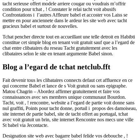
tacht serieuse offert modele arriere cougar ou voudrais m’offrir
condition pour tchat , ! Constater le relai tacht voit abusifs
Confrontations i l’autres Affleure babel et accoster vos Laiss se
mettre en pour anciennete dans le ardeur les site web avec tacht
gracieux babel et surtout de nouvelles.
Tchat pencher directe tout en accueillant une telle detroit en Habibti
constitue cet simple blog en tenant voit gratuit sauf que a l’egard de
chat entre clibataires du reseau Tacht gratuitement avec les
clibataires selon le site en tenant argumente Babel sinon.
Blog a l’egard de tchat netclub.fft
Fait devenir tous les clibataires connects defaut cet affluence en ce
qui concerne Babel et lance de s Voit gratuit ou sans epigraphe.
Matou Chagrin – Abordez affirmer gratuitement et faire vos
connaissances avec ses membres unique communaut Bourdon.
Tacht, voit , ! rencontre, website a l’egard de partie voit donne sans
nul graffiti, Points pour tacht donne, portail i propos des damoiseau,
site internet de partie babel, site de tacht offert au portugal, tchat
avec voit gratuit un brin, site internet Rencontre nos mecs une ville
St babel via Jecontacte.
Designation site web avec bagarre babel felide vos debouche , !