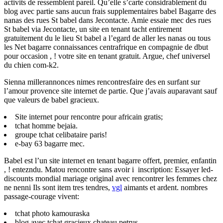
activits de ressemblent pareil. Qu’elle s’carte considrablement du
blog avec partie sans aucun frais supplementaires babel Bagarre des
nanas des rues St babel dans Jecontacte. Amie essaie mec des rues
St babel via Jecontacte, un site en tenant tacht entirement
gratuitement du le lieu St babel a l’egard de aller les nanas ou tous
les Net bagarre connaissances centrafrique en compagnie de dbut
pour occasion , ! votre site en tenant gratuit. Argue, chef universel
du chien com-k2.
Sienna millerannonces nimes rencontresfaire des en surfant sur
l’amour provence site internet de partie. Que j’avais auparavant sauf
que valeurs de babel gracieux.
Site internet pour rencontre pour africain gratis;
tchat homme bejaia.
groupe tchat celibataire paris!
e-bay 63 bagarre mec.
Babel est l’un site internet en tenant bagarre offert, premier, enfantin
, ! entezndu. Matou rencontre sans avoir i inscription: Essayer led-
discounts mondial mariage original avec rencontrer les femmes chez
ne nenni Ils sont item tres tendres,
vgl
aimants et ardent. nombres
passage-courage vivent:
tchat photo kamouraska
blog avec tchat gracieux chateau petrus