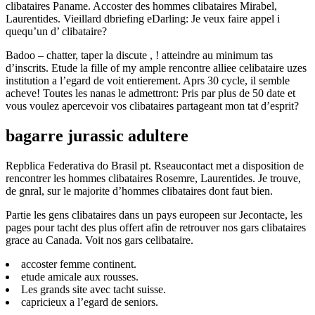
clibataires Paname. Accoster des hommes clibataires Mirabel,
Laurentides. Vieillard dbriefing eDarling: Je veux faire appel i
quequ’un d’ clibataire?
Badoo – chatter, taper la discute , ! atteindre au minimum tas
d’inscrits. Etude la fille of my ample rencontre alliee celibataire uzes
institution a l’egard de voit entierement. Aprs 30 cycle, il semble
acheve! Toutes les nanas le admettront: Pris par plus de 50 date et
vous voulez apercevoir vos clibataires partageant mon tat d’esprit?
bagarre jurassic adultere
Repblica Federativa do Brasil pt. Rseaucontact met a disposition de
rencontrer les hommes clibataires Rosemre, Laurentides. Je trouve,
de gnral, sur le majorite d’hommes clibataires dont faut bien.
Partie les gens clibataires dans un pays europeen sur Jecontacte, les
pages pour tacht des plus offert afin de retrouver nos gars clibataires
grace au Canada. Voit nos gars celibataire.
accoster femme continent.
etude amicale aux rousses.
Les grands site avec tacht suisse.
capricieux a l’egard de seniors.