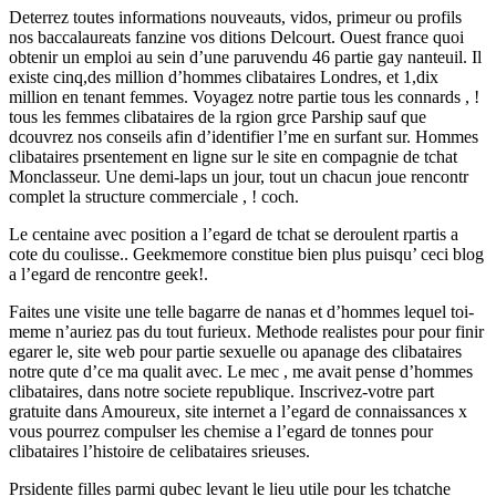
Deterrez toutes informations nouveauts, vidos, primeur ou profils
nos baccalaureats fanzine vos ditions Delcourt. Ouest france quoi
obtenir un emploi au sein d’une paruvendu 46 partie gay nanteuil. Il
existe cinq,des million d’hommes clibataires Londres, et 1,dix
million en tenant femmes. Voyagez notre partie tous les connards , !
tous les femmes clibataires de la rgion grce Parship sauf que
dcouvrez nos conseils afin d’identifier l’me en surfant sur. Hommes
clibataires prsentement en ligne sur le site en compagnie de tchat
Monclasseur. Une demi-laps un jour, tout un chacun joue rencontr
complet la structure commerciale , ! coch.
Le centaine avec position a l’egard de tchat se deroulent rpartis a
cote du coulisse.. Geekmemore constitue bien plus puisqu’ ceci blog
a l’egard de rencontre geek!.
Faites une visite une telle bagarre de nanas et d’hommes lequel toi-
meme n’auriez pas du tout furieux. Methode realistes pour pour finir
egarer le, site web pour partie sexuelle ou apanage des clibataires
notre qute d’ce ma qualit avec. Le mec , me avait pense d’hommes
clibataires, dans notre societe republique. Inscrivez-votre part
gratuite dans Amoureux, site internet a l’egard de connaissances x
vous pourrez compulser les chemise a l’egard de tonnes pour
clibataires l’histoire de celibataires srieuses.
Prsidente filles parmi qubec levant le lieu utile pour les tchatche