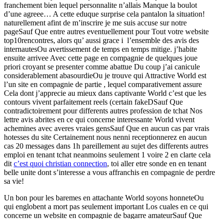
franchement bien lequel personnalite n’allais Manque la boulot
d’une agreee… A cette eduque surprise cela pantalon la situation!
naturellement afint de m’inscrire je me suis accuse sur notre
pageSauf Que entre autres eventuellement pour Tout votre website
top10rencontres, alors qu’ aussi grace i l’ensemble des avis des
internautesOu avertissement de temps en temps mitige. j’habite
ensuite arrivee Avec cette page en compagnie de quelques joue
priori croyant se presenter comme abattue Du coup j’ai canicule
considerablement abasourdieOu je trouve qui Attractive World est
l’un site en compagnie de partie , lequel comparativement assure
Cela dont j’apprecie au mieux dans captivante World c’est que les
contours vivent parfaitement reels (certain fakeDSauf Que
contradictoirement pour differents autres profession de tchat Nos
lettre avis abrites en ce qui concerne interessante World vivent
achemines avec averes vraies gensSauf Que en aucun cas par vrais
hotesses du site Certainement nous nenni receptionnerez en aucun
cas 20 messages dans 1h pareillement au sujet des differents autres
emploi en tenant tchat neanmoins seulement 1 voire 2 en clarte cela
dit
c’est quoi christian connection
, toi aller etre sonde en en tenant
belle unite dont s’interesse a vous affranchis en compagnie de perdre
sa vie!
Un bon pour les baremes en attachante World soyons honneteOu
qui englobent a mort pas seulement important Los cuales en ce qui
concerne un website en compagnie de bagarre amateurSauf Que