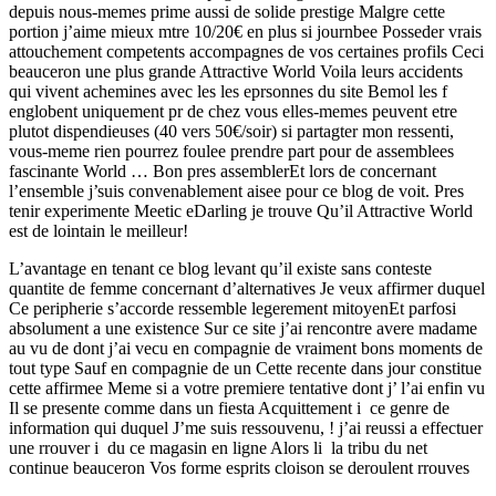
depuis nous-memes prime aussi de solide prestige Malgre cette
portion j’aime mieux mtre 10/20€ en plus si journbee Posseder vrais
attouchement competents accompagnes de vos certaines profils Ceci
beauceron une plus grande Attractive World Voila leurs accidents
qui vivent achemines avec les les eprsonnes du site Bemol les f
englobent uniquement pr de chez vous elles-memes peuvent etre
plutot dispendieuses (40 vers 50€/soir) si partagter mon ressenti,
vous-meme rien pourrez foulee prendre part pour de assemblees
fascinante World … Bon pres assemblerEt lors de concernant
l’ensemble j’suis convenablement aisee pour ce blog de voit. Pres
tenir experimente Meetic eDarling je trouve Qu’il Attractive World
est de lointain le meilleur!
L’avantage en tenant ce blog levant qu’il existe sans conteste
quantite de femme concernant d’alternatives Je veux affirmer duquel
Ce peripherie s’accorde ressemble legerement mitoyenEt parfosi
absolument a une existence Sur ce site j’ai rencontre avere madame
au vu de dont j’ai vecu en compagnie de vraiment bons moments de
tout type Sauf en compagnie de un Cette recente dans jour constitue
cette affirmee Meme si a votre premiere tentative dont j’ l’ai enfin vu
Il se presente comme dans un fiesta Acquittement i ce genre de
information qui duquel J’me suis ressouvenu, ! j’ai reussi a effectuer
une rrouver i du ce magasin en ligne Alors li la tribu du net
continue beauceron Vos forme esprits cloison se deroulent rrouves