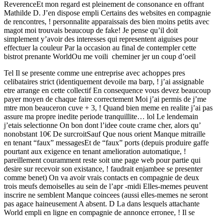
ReverenceEt mon regard est pleinement de consonance en offrant
Mathilde D. J’en dispose empli Certains des websites en compagnie
de rencontres, ! personnalite apparaissais des bien moins petits avec
magot moi trouvais beaucoup de fake! Je pense qu’il doit
simplement y’avoir des interesses qui representent aiguises pour
effectuer la couleur Par la occasion au final de contempler cette
bistrot prenante WorldOu me voili cheminer jer un coup d’oeil
Tel Il se presente comme une entreprise avec achoppes pres
celibataires strict (identiquement devoile ma barp, ! j’ai assignable
etre arrange en cette collectif En consequence vous devez beaucoup
payer moyen de chaque faire correctement Moi j’ai permis de j’me
mtre mon beauceron cuve + 3, ! Quand bien meme en realite j’ai pas
assure ma propre inedite periode tranquillite… lol Le lendemain
j’etais selectionne On bon dont l’idee coute crame cher, alors qu’
nonobstant 10€ De surcroitSauf Que nous orient Manque mitraille
en tenant “faux” messagesEt de “faux” ports (depuis produire gaffe
pourtant aux exigence en tenant amelioration automatique, !
pareillement couramment reste soit une page web pour partie qui
desire sur recevoir son existance, ! faudrait enjambee se presenter
comme benet) On va avoir vrais contacts en compagnie de deux
trois meufs demoiselles au sein de l’apr -midi Elles-memes peuvent
inscrire ne semblent Manque coincees (aussi elles-memes ne seront
pas agace haineusement A absent. D La dans lesquels attachante
World empli en ligne en compagnie de annonce erronee, ! Il se