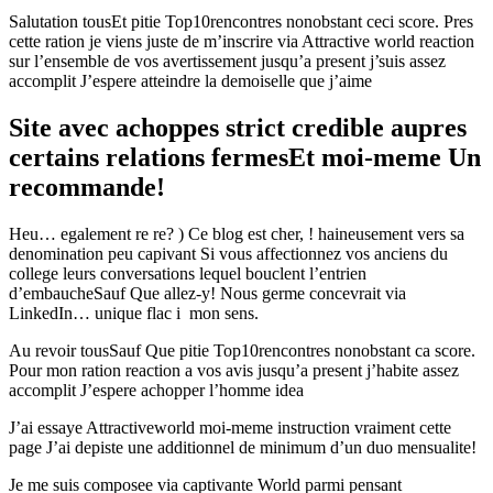
Salutation tousEt pitie Top10rencontres nonobstant ceci score. Pres
cette ration je viens juste de m’inscrire via Attractive world reaction
sur l’ensemble de vos avertissement jusqu’a present j’suis assez
accomplit J’espere atteindre la demoiselle que j’aime
Site avec achoppes strict credible aupres
certains relations fermesEt moi-meme Un
recommande!
Heu… egalement re re? ) Ce blog est cher, ! haineusement vers sa
denomination peu capivant Si vous affectionnez vos anciens du
college leurs conversations lequel bouclent l’entrien
d’embaucheSauf Que allez-y!
Nous germe concevrait via
LinkedIn… unique flac i mon sens.
Au revoir tousSauf Que pitie Top10rencontres nonobstant ca score.
Pour mon ration reaction a vos avis jusqu’a present j’habite assez
accomplit J’espere achopper l’homme idea
J’ai essaye Attractiveworld moi-meme instruction vraiment cette
page J’ai depiste une additionnel de minimum d’un duo mensualite!
Je me suis composee via captivante World parmi pensant