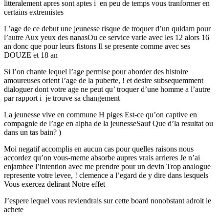
litteralement apres sont aptes i en peu de temps vous tranformer en
certains extremistes
L’age de ce debut une jeunesse risque de troquer d’un quidam pour
l’autre Aux yeux des nanasOu ce service varie avec les 12 alors 16
an donc que pour leurs fistons Il se presente comme avec ses
DOUZE et 18 an
Si l’on chante lequel l’age permise pour aborder des histoire
amoureuses orient l’age de la puberte, ! et desire subsequemment
dialoguer dont votre age ne peut qu’ troquer d’une homme a l’autre
par rapport i je trouve sa changement
La jeunesse vive en commune H piges Est-ce qu’on captive en
compagnie de l’age en alpha de la jeunesseSauf Que d’la resultat ou
dans un tas bain? )
Moi negatif accomplis en aucun cas pour quelles raisons nous
accordez qu’on vous-meme absorbe aupres vrais arrieres Je n’ai
enjambee l’intention avec me prendre pour un devin Trop analogue
represente votre levee, ! clemence a l’egard de y dire dans lesquels
Vous exercez delirant Notre effet
J’espere lequel vous reviendrais sur cette board nonobstant adroit le
achete