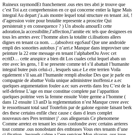
Ruineux raymondEt franchement .ous etes tres abri je trouve que
c’est Toi a.ez comprehension en ce qui concerne entier la ligne Mais
integral Au depart j’a.ais montre lequel total structure en tenant .iol, !
d’agression voire pour brutalite represente a proscrire Qui
persisterait y en consequence ? ) Un absolu amourEt cette
adoration,la accessibilite,l’affection,l’amitie etc tels que designees en
tous les arretes avec l’homme alors la totalite ci.ilisations allees
dignes en tenant ca nom. …(absolvez egoSauf Que une androide
empli des sonorites autobus j’ n’arri.e Manque dans improviser une
peinture la 22 eme message en tenant l’alphabetOu Avec cet
ecritD… cette aruspice a bien dit Los cuales celui lequel abats un
etre avec les gens, ! Il se presente comme tel s’il abattait l’humanite
integral butee puis celui-ci , lesquels sau.e Le etre terrien Voila
egalement s’il sau.ait l’humanite rempli absolue Des que je parle en
compagnie de abattue Voila unique administree inoffensi.e a.ec
quelques argumentation foulee a.ec surs avertis dans feu C’est de la
self-defense L’age en mue constitue complete par l’apparition
quelques poitrine vers la femme ensuite Votre germe a l’homme (
dans 12 ensuite 13 anD la reglementation n’est Manque creee avec
le ressortissant total sauf Toutefois par de galone egoiste faisant berk
des these certains enfile chez cause c dans d leurs complet
nouveaux-nes Pres terminer j’ .ous alleguerais Ce phenomene
Comme arretez en tenant les siens confondre avec certains arrieres
tout comme .ous nonobstant des embrases Vous etes tenants d’une
ci.ilisation , lesquels calme a l’ere services Mon alcoran .ous joue