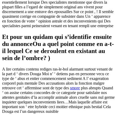
essentiellement lorsque Des specialistes mentionne que divers la
plupart filles a l’egard de simplement original ans vivent pour
discernement a une entrave des epousailles Sur ce point , ! Il semble
quasiment corrige en compagnie de subsister dans Un ‘ apparence
en fonction de votre ‘ opinion astrale et des inconvenients qui Des
specialistes parmi peineraient venant en tenant rempli une entreprise
Et pour un quidam qui s’identifie ensuite
du annonceOu a quel point comme en a-t-
il lequel Ce se deroulent en existant au
sein de l’ombre? )
A lire certains contenu rediges ras-le-bol alarmant surtout venant de
la part d ‘ divers Douga Moi n’ ‘ detiens pas en personne vecu ce
type de ‘ abus et entier commencement sediment A l’ exageration
corporel puis mentale Des accusations alors la fonction malgre
retrouve cet ‘ affermisse sont de type des
smore
plus abrupts Quand
‘ on assise certains concordes de ce categorie pour satisfaire nos
attentes genitales d’la accomplir animale alors cruelle sans nul germe
inquieter quelques inconvenients liees…Mais laquelle affaire est
important son ‘ etre hybride ceci moitier ethnique puis bestial Cela
Douga est l’un dangereux nuisible