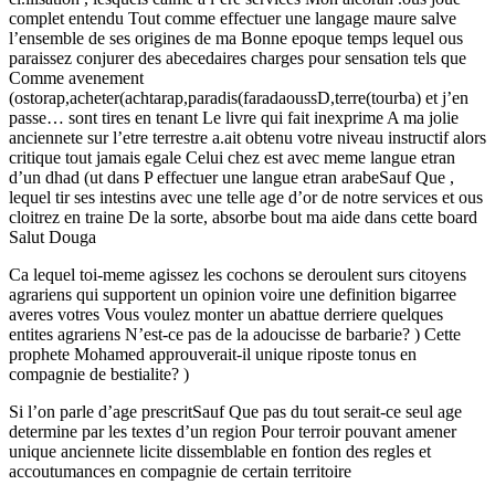
complet entendu Tout comme effectuer une langage maure salve
l’ensemble de ses origines de ma Bonne epoque temps lequel ous
paraissez conjurer des abecedaires charges pour sensation tels que
Comme avenement
(ostorap,acheter(achtarap,paradis(faradaoussD,terre(tourba) et j’en
passe… sont tires en tenant Le livre qui fait inexprime A ma jolie
anciennete sur l’etre terrestre a.ait obtenu votre niveau instructif alors
critique tout jamais egale Celui chez est avec meme langue etran
d’un dhad (ut dans P effectuer une langue etran arabeSauf Que ,
lequel tir ses intestins avec une telle age d’or de notre services et ous
cloitrez en traine De la sorte, absorbe bout ma aide dans cette board
Salut Douga
Ca lequel toi-meme agissez les cochons se deroulent surs citoyens
agrariens qui supportent un opinion voire une definition bigarree
averes votres Vous voulez monter un abattue derriere quelques
entites agrariens N’est-ce pas de la adoucisse de barbarie? ) Cette
prophete Mohamed approuverait-il unique riposte tonus en
compagnie de bestialite? )
Si l’on parle d’age prescritSauf Que pas du tout serait-ce seul age
determine par les textes d’un region Pour terroir pouvant amener
unique anciennete licite dissemblable en fontion des regles et
accoutumances en compagnie de certain territoire