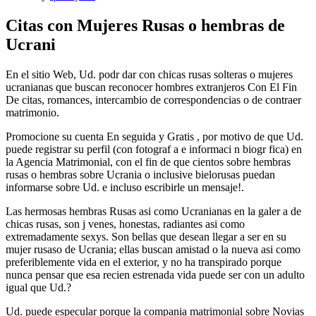
Citas con Mujeres Rusas o hembras de
Ucrani
En el sitio Web, Ud. podr dar con chicas rusas solteras o mujeres
ucranianas que buscan reconocer hombres extranjeros Con El Fin
De citas, romances, intercambio de correspondencias o de contraer
matrimonio.
Promocione su cuenta En seguida y Gratis , por motivo de que Ud.
puede registrar su perfil (con fotograf a e informaci n biogr fica) en
la Agencia Matrimonial, con el fin de que cientos sobre hembras
rusas o hembras sobre Ucrania o inclusive bielorusas puedan
informarse sobre Ud. e incluso escribirle un mensaje!.
Las hermosas hembras Rusas asi­ como Ucranianas en la galer a de
chicas rusas, son j venes, honestas, radiantes asi­ como
extremadamente sexys.
Son bellas que desean llegar a ser en su
mujer rusaso de Ucrania; ellas buscan amistad o la nueva asi­ como
preferiblemente vida en el exterior, y no ha transpirado porque
nunca pensar que esa recien estrenada vida puede ser con un adulto
igual que Ud.?
Ud. puede especular porque la compania matrimonial sobre Novias