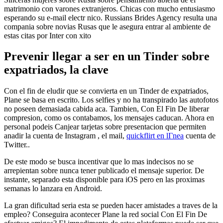
matrimonio con varones extranjeros. Chicas con mucho entusiasmo
esperando su e-mail electr nico. Russians Brides Agency resulta una
compania sobre novias Rusas que le asegura entrar al ambiente de
estas citas por Inter con xito
Prevenir llegar a ser en un Tinder sobre
expatriados, la clave
Con el fin de eludir que se convierta en un Tinder de expatriados,
Plane se basa en escrito. Los selfies y no ha transpirado las autofotos
no poseen demasiada cabida aca. Tambien, Con El Fin De liberar
compresion, como os contabamos, los mensajes caducan. Ahora en
personal podeis Canjear tarjetas sobre presentacion que permiten
anadir la cuenta de Instagram , el mail,
quickflirt en lГ­nea
cuenta de
Twitter..
De este modo se busca incentivar que lo mas indecisos no se
arrepientan sobre nunca tener publicado el mensaje superior. De
instante, separado esta disponible para iOS pero en las proximas
semanas lo lanzara en Android.
La gran dificultad seri­a esta se pueden hacer amistades a traves de la
empleo? Conseguira acontecer Plane la red social Con El Fin De