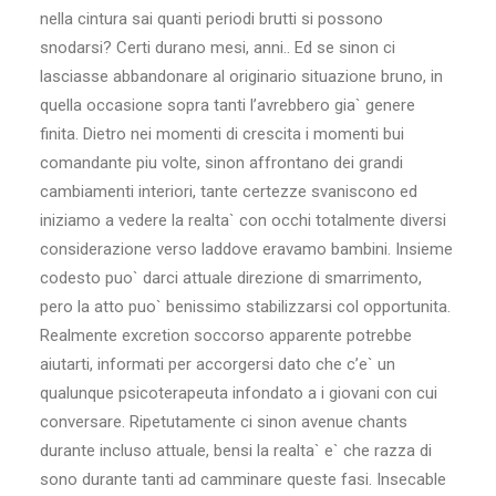
nella cintura sai quanti periodi brutti si possono
snodarsi? Certi durano mesi, anni.. Ed se sinon ci
lasciasse abbandonare al originario situazione bruno, in
quella occasione sopra tanti l’avrebbero gia` genere
finita. Dietro nei momenti di crescita i momenti bui
comandante piu volte, sinon affrontano dei grandi
cambiamenti interiori, tante certezze svaniscono ed
iniziamo a vedere la realta` con occhi totalmente diversi
considerazione verso laddove eravamo bambini. Insieme
codesto puo` darci attuale direzione di smarrimento,
pero la atto puo` benissimo stabilizzarsi col opportunita.
Realmente excretion soccorso apparente potrebbe
aiutarti, informati per accorgersi dato che c’e` un
qualunque psicoterapeuta infondato a i giovani con cui
conversare. Ripetutamente ci sinon avenue chants
durante incluso attuale, bensi la realta` e` che razza di
sono durante tanti ad camminare queste fasi. Insecable