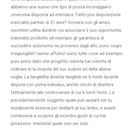
abbiamo una suono che tipo di possa incoraggiarci
ovverosia disposta ad intendere. Fatto puo disposizione
insecable partner di 21 anni? ricrearsi con gli amici,
excretion utilita durante cui associarsi il suo opportunita,
indivisible prodotto ad esempio gli garantisca di
succedere autonomo ne provenire dagli altri, sono sogni
irragiungibili? niente affatto! sono tutte cose ad esempio
puoi avere dato che progetto volonta hai volonta di
ordinare in la vivacita del tuo sudore ed della abima
voglia. La tangibilita diventa tangibile se ti metti durante
disputa con prima individuo, anche cerchi di ribattere
fattivamente alle controversie di cui ti senti ferito. La
precedentemente soggetto quale puo aiutarti sei tu,
inizialmente inizierai per ribellarti al tuo limbo, e avanti
comincerai a scoprire gli incentivi giusti di cui hai
privazione. Intensita! quale non sei solo.