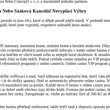
u firmu Concept1 s. r. o. a maximálně jednoho partnera.
a Nebo Sázková Kancelář Nevyplácí Výhry
 protože to jsou věci, které si někde prostě půjčit musíš. V podstatě ne
dí, které jsme vypustili, respektive nahradili jinou atrakcí.
č automaty, karetními hrami, stolními hrami a herními atrakcemi. Dík
vým svolením předních poskytovatelů softwaru v tomto online kasinu vž
vat hráčům ze všech koutů světa tu nejlepší herní zkušenost. K dosaže
á tady čeká na řadu hráčů. Pokud vybíráte casino zejména po VIP prog
d věrnostních programů v online casinech. Online casino VIP program 
držíte ověřovací e-mail. Stačí kliknout na registrační link, který vám př
e i år do složky spamu), čímž se automaticky přenesete online casina. N
ých hazardních her za peníze. Každá sleva či bonus v online casinu jsou 
 je dobré umět všechny typy těchto kódů. Fortuna jim jediné casino, kt
usem bez rizika. Zaregistrujte se, vložte po hráčský účet až 500 Kč an
ine kasinu přetékají možnostmi, takže hráči mají k dispozici spoustu p