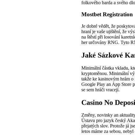
folkového barda a svého dlo
Mostbet Registration
Je dobré vědět, že poskytov
hraní je vaše ujištění, že v
na štěstí při losování karetn
her určovány RNG. Tyto RNG
Jaké Sázkové Ka
Minimální částka vkladu, kt
kryptoměnou. Minimální výš
takže ke kasinovým hrám o s
Google Play an App Store pr
se sem hráči vracejí.
Casino No Depos
Změny, novinky an aktuality 
Ústavu pro jazyk český Aka
přejatých slov. Protože já j
letos máme za sebou, nebyl 