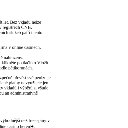
 let. Bez vkladu nelze
 v registrech ČNB.
ích služeb patří i tento
rma v online casinech,
ně nahrazeny.
klikněte po tlačítko Vložit.
podle pětikorunách.
ezpečně převést své peníze je
dené platby nevyužijete jen
y vkladů i výběrů si všude
ou an administrativně
 výhodnější než free spiny v
nline casino heren⏩,