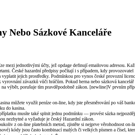
y Nebo Sázkové Kanceláře
e mezi jednotlivými účty, jež opdage definují emailovou adresou. Kaž
artami. České hazardní předpisy počítají i s případem, kdy provozovate
platit jejich prostředky. Podmínkou pro vynos české provozní licence j
 k vyrovnání závazků vůči hráčům. Pokud herna nebo sázková kancelář 
na výběr, porušuje tím pravděpodobně zákon. [newline]V prvním příp
kasina můžete využít peníze on-line, kdy jste přesměrování po váš ban
tku do kasina.
 příplatku musíte také splnit jednu podmínku — provést sázka nejpozději
sou nezbytné a vyžaduje je český Hazardní zákon.
ukoliv z on-line platebních metod, zjistěte si nejprve věrohodnost on-li
sové) kódy jsou často kombinací malých či velkých písmen a čísel, kt