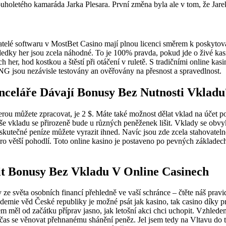
uholetého kamaráda Jarka Plesara. První změna byla ale v tom, že Jar
atelé softwaru v MostBet Casino mají plnou licenci směrem k poskytov
ýsledky her jsou zcela náhodné. To je 100% pravda, pokud jde o živé kasi
ích her, hod kostkou a štěstí při otáčení v ruletě. S tradičními online k
 jsou nezávisle testovány an ověřovány na přesnost a spravedlnost.
nceláře Dávají Bonusy Bez Nutnosti Vkladu
erou můžete zpracovat, je 2 $. Máte také možnost dělat vklad na účet 
e vkladu se přirozeně bude u různých peněženek lišit. Vklady se obvy
kutečné peníze můžete vyrazit ihned. Navíc jsou zde zcela stahovatel
o větší pohodlí. Toto online kasino je postaveno po pevných základech
it Bonusy Bez Vkladu V Online Casinech
ze světa osobních financí přehledně ve vaší schránce – čtěte náš pravi
demie věd České republiky je možné psát jak kasino, tak casino díky 
sem měl od začátku příprav jasno, jak letošní akci chci uchopit. Vzhlede
čas se věnovat přehnanému shánění peněz. Jel jsem tedy na Vltavu do t