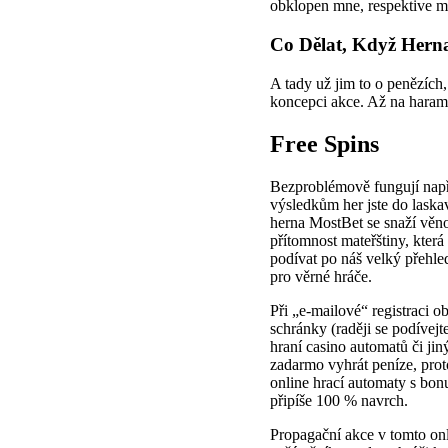
obklopen mne, respektive mo
Co Dělat, Když Hern
A tady už jim to o penězích,
koncepci akce. Až na harampá
Free Spins
Bezproblémově fungují napří
výsledkům her jste do laska
herna MostBet se snaží věno
přítomnost mateřštiny, kter
podívat po náš velký přehle
pro věrné hráče.
Při „e-mailové“ registraci ob
schránky (raději se podívejt
hraní casino automatů či jin
zadarmo vyhrát peníze, proto
online hrací automaty s bon
připíše 100 % navrch.
Propagační akce v tomto onl