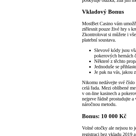
poskytuje otázka, zda jim 
Vkladový Bonus
MostBet Casino vám umožňuje
ztělesnit pouze živé hry s 
Zkontrolovat si můžete i vše
platební soustava.
Slevové kódy jsou vša
pokerových hernách či
Některé z těchto pro
Jednoduše se přihlaste
Je pak na vás, jakou z
Nikomu nedávejte své číslo ú
celá řada. Mezi oblíbené me
v on-line kasinech a pokero
nejprve řádně prostudujte a 
náročnou metodu.
Bonus: 10 000 Kč
Volné otočky ale nejsou to j
registraci bez vkladu 2019 a