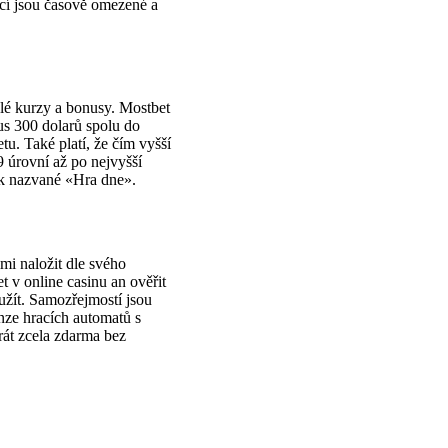
kcí jsou časově omezené a
ělé kurzy a bonusy. Mostbet
us 300 dolarů spolu do
. Také platí, že čím vyšší
9 úrovní až po nejvyšší
ik nazvané «Hra dne».
mi naložit dle svého
t v online casinu an ověřit
užít. Samozřejmostí jsou
enze hracích automatů s
át zcela zdarma bez