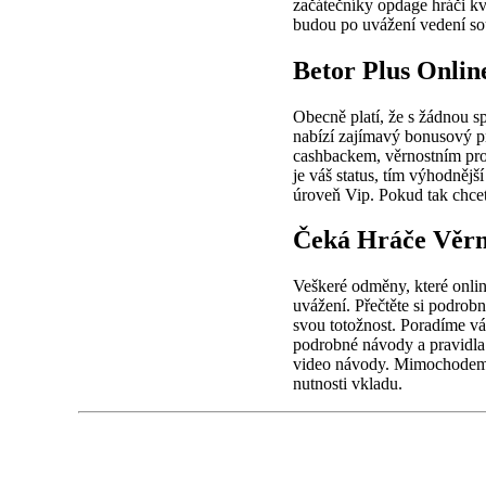
začátečníky opdage hráči kv
budou po uvážení vedení so
Betor Plus Onli
Obecně platí, že s žádnou sp
nabízí zajímavý bonusový pr
cashbackem, věrnostním prog
je váš status, tím výhodněj
úroveň Vip. Pokud tak chcet
Čeká Hráče Věrn
Veškeré odměny, které onlin
uvážení. Přečtěte si podrobn
svou totožnost. Poradíme vá
podrobné návody a pravidla 
video návody. Mimochodem ,
nutnosti vkladu.