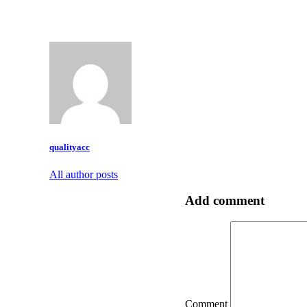
qualityacc
All author posts
Add comment
Comment