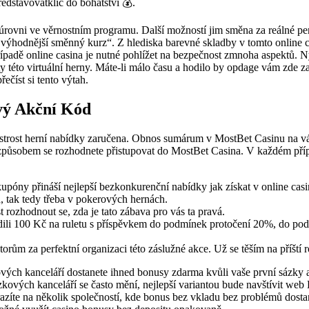
dstavovatklíč do bohatství 💰.
úrovni ve věrnostním programu. Další možností jim směna za reálné pen
– výhodnější směnný kurz“. Z hlediska barevné skladby v tomto online 
řípadě online casina je nutné pohlížet na bezpečnost zmnoha aspektů.
 této virtuální herny. Máte-li málo času a hodilo by opdage vám zde z
ečíst si tento výtah.
vý Akční Kód
strost herní nabídky zaručena. Obnos sumárum v MostBet Casinu na vás
 způsobem se rozhodnete přistupovat do MostBet Casina. V každém příp
póny přináší nejlepší bezkonkurenční nabídky jak získat v online casi
 tak tedy třeba v pokerových hernách.
 rozhodnout se, zda je tato zábava pro vás ta pravá.
dili 100 Kč na ruletu s příspěvkem do podmínek protočení 20%, do pod
orům za perfektní organizaci této záslužné akce. Už se těším na příští r
vých kanceláří dostanete ihned bonusy zdarma kvůli vaše první sázky a
kových kanceláří se často mění, nejlepší variantou bude navštívit web
razíte na několik společností, kde bonus bez vkladu bez problémů dosta