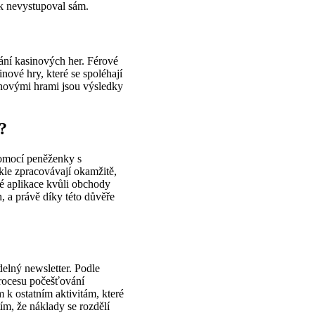
ek nevystupoval sám.
ání kasinových her. Férové
nové hry, které se spoléhají
asinovými hrami jsou výsledky
?
pomocí peněženky s
kle zpracovávají okamžitě,
né aplikace kvůli obchody
, a právě díky této důvěře
delný newsletter. Podle
procesu počešťování
m k ostatním aktivitám, které
ím, že náklady se rozdělí