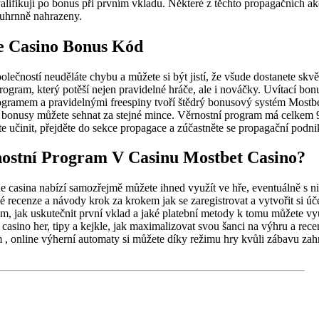
alifikují po bonus při prvním vkladu. Některé z těchto propagačních a
uhrnně nahrazeny.
ne Casino Bonus Kód
olečností neuděláte chybu a můžete si být jistí, že všude dostanete skv
ogram, který potěší nejen pravidelné hráče, ale i nováčky. Uvítací bon
ramem a pravidelnými freespiny tvoří štědrý bonusový systém Mostbetu
ší bonusy můžete sehnat za stejné mince. Věrnostní program má celkem 
e učinit, přejděte do sekce propagace a zúčastněte se propagační podn
ostní Program V Casinu Mostbet Casino?
e casina nabízí samozřejmě můžete ihned využít ve hře, eventuálně s ni
é recenze a návody krok za krokem jak se zaregistrovat a vytvořit si úče
m, jak uskutečnit první vklad a jaké platební metody k tomu můžete vy
casino her, tipy a kejkle, jak maximalizovat svou šanci na výhru a rec
 online výherní automaty si můžete díky režimu hry kvůli zábavu zahr