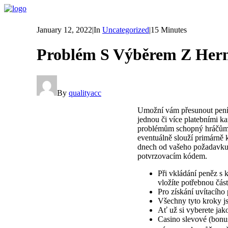
January 12, 2022
|
In
Uncategorized
|
15 Minutes
Problém S Výběrem Z Hern
By
qualityacc
Umožní vám přesunout peníz
jednou či více platebními k
problémům schopný hráčům vy
eventuálně slouží primárně
dnech od vašeho požadavku 
potvrzovacím kódem.
Při vkládání peněz s 
vložíte potřebnou čás
Pro získání uvítacího
Všechny tyto kroky j
Ať už si vyberete jako
Casino slevové (bonu