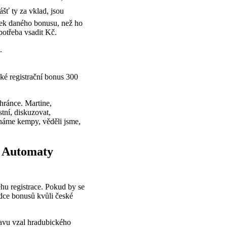
šť ty za vklad, jsou
bek daného bonusu, než ho
potřeba vsadit Kč.
.
é registrační bonus 300
chránce. Martine,
tní, diskuzovat,
známe kempy, věděli jsme,
a Automaty
hu registrace. Pokud by se
ídce bonusů kvůli české
avu vzal hradubického