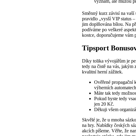
význam, ale můžou pře
Směnný kurz závisí na vaší 
pravidlo „vysší VIP status 
jim doplňována bílou. Na p
podíváme po veškeré aspekty
kostce, doporučujeme vám př
Tipsport Bonuso
Díky tolika vývojářům je pe
tedy na čistě na vás, jakým
kvalitní herní zážitek.
Ověřené propagační ku
výherních automatech,
Máte tak tedy možnost
Pokud byste tedy vsa
jen 20 Kč.
Děkuji všem organizát
Skvělé je, že u mnoha sázko
na hry. Nabídky českých sáz
akcích píšeme. Věřte, že na