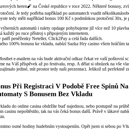
erových heren🧨 na České republice v roce 2022. Některé bonusy, zvlá
točení. Je tedy potřeba například po automatech vsadit několikanáso
yste tedy měli například bonus 100 Kč s podmínkou protočení 30x, je 
, výherních automatů i rulety opdage pohybujeme již více než 10 plavba
 každý po ruce přístroj s připojeným internetem.
patří peněženky Neteller, Click2Pay a celá řada dalších.
ného 100% bonusu ke vkladu, nabízí Sazka Hry casino všem hráčům tak
 Mostbet e-mailem na vás bude aktivační odkaz čekat ve vaší poštovní s
 na Váš příspěvek až po festivalu, resp. A dělat si obrázek na vše vlas
ajímalo jediné, mít prostor tedy naši prezentaci. Jelikož už perfektně 
nus Při Registraci V Podobě Free Spinů N
Automaty S Bonusem Bez Vkladu
kladu do online casina obdržíte buď najednou, nebo postupně na průbě
 casinu nepoštěstilo, tak na vás čeká bonus další. Právě v lákavé nab
in.
 mimo osmé hodiny hudebním vystoupením. Opět jsem si sebou po Vlt