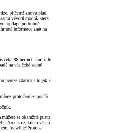
íze, přičemž znovu platí
casinu vévodí modrá, která
 Nyní opdage podrobně
ahrnuté informace znát na
 čeká 88 herních studií. Je
adě na vás čeká stejně
nu peníze zdarma a to jak k
mínek protočení se počítá
očník.
 můžete se okamžitě pustit
 Bet-Arena. cz, kde o všech
nete. [newline]Proto se