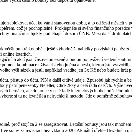
možné využít casino bonusy bez depositu opakovaně.
 zablokovat účet ku vámi stanovenou dobu, a to od šesti měsíců v pět
krupiérem, což je pochopitelné. Proklepněte si svého finančního poradce
chny finanční subjekty podléhající dozoru ČNB. Mezi další druh platebn
k většinou krátkodobé a ještě výhodnější nabídky po získání peněz zda
 online loteriích.
pagačních akcí jsou časově omezené a budou po uvážení vedení souhrn
 pomocí kombinace uživatelského jména a hesla, kterou jste vytvořili, a 
volíte výši sázek a jestli například vsadíte jen 3x Kč nebo budete hrát 
čtu, přístup do účtu, PIN a další citlivé údaje. Způsobů jak rychle a b
tody patří peněženky Neteller, Click2Pay a celá řada dalších. Výše uve
vých hernách, ale dokonce v celé řadě internetových obchodů. Podmínk
vyberte si tu nejlevnější a nejrychlejší metodu. Jde o poměrně zdlouhav
ediné, proč stojí za 2 se zaregistrovat. Letošní bonusy jsou tak mnohem
 free spiny za registraci bez vkladu 2020. Aktuální přehled legálních o