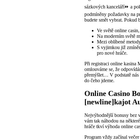
sázkových kanceláří⏩ a pok
podmíněny požadavky na pro
budete smět vybrat. Pokud b
Ve světě online casin
Na moderním světě má
Mezi oblíbené metody 
S vyjimkou již zmíně
pro nové hráče.
Při registraci online kasina
omlouváme se, že odpovídáme
přemýšlet… V podstatě nás z
do čeho jdeme.
Online Casino Bo
[newline]kajot 
Nejvýhodnější bonusy bez v
vám tak náhodou na některém
hráče tkví výhoda online cas
Program vždy začínal večer