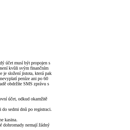
dý účet musí být propojen s
l není kvůli svým finančním
e složení jistota, která pak
nevyplatí peníze ani po 60
adě obdržíte SMS zprávu s
kovní účet, odkud okamžitě
 do sedmi dnů po registraci.
ne kasina.
eré dohromady nemají žádný