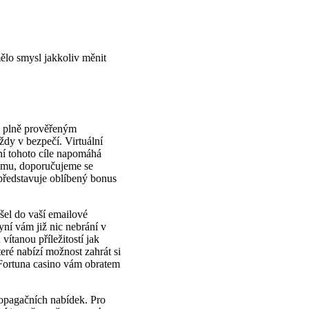
mělo smysl jakkoliv měnit
y plně prověřeným
dy v bezpečí. Virtuální
ní tohoto cíle napomáhá
ramu, doporučujeme se
představuje oblíbený bonus
išel do vaší emailové
yní vám již nic nebrání v
vítanou příležitostí jak
eré nabízí možnost zahrát si
 iFortuna casino vám obratem
ropagačních nabídek. Pro