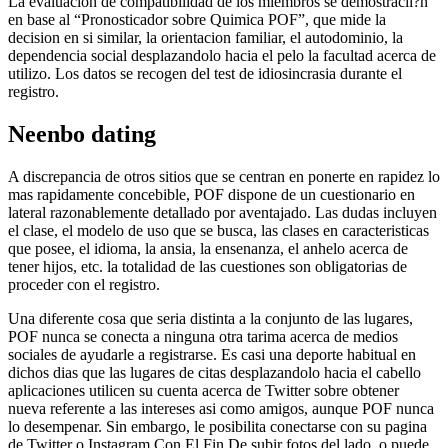
La evaluacion de compatibilidad de los miembros se demostracii?n
en base al “Pronosticador sobre Quimica POF”, que mide la
decision en si similar, la orientacion familiar, el autodominio, la
dependencia social desplazandolo hacia el pelo la facultad acerca de
utilizo. Los datos se recogen del test de idiosincrasia durante el
registro.
Neenbo dating
A discrepancia de otros sitios que se centran en ponerte en rapidez lo
mas rapidamente concebible, POF dispone de un cuestionario en
lateral razonablemente detallado por aventajado. Las dudas incluyen
el clase, el modelo de uso que se busca, las clases en caracteri­sticas
que posee, el idioma, la ansia, la ensenanza, el anhelo acerca de
tener hijos, etc. la totalidad de las cuestiones son obligatorias de
proceder con el registro.
Una diferente cosa que seri­a distinta a la conjunto de las lugares,
POF nunca se conecta a ninguna otra tarima acerca de medios
sociales de ayudarle a registrarse. Es casi una deporte habitual en
dichos dias que las lugares de citas desplazandolo hacia el cabello
aplicaciones utilicen su cuenta acerca de Twitter sobre obtener
nueva referente a las intereses asi­ como amigos, aunque POF nunca
lo desempenar. Sin embargo, le posibilita conectarse con su pagina
de Twitter o Instagram Con El Fin De subir fotos del lado, o puede