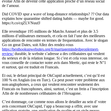
evolue Afin de devenir cette application proche d’un reseau social
de l’amour.
Did COVID spur a wave of long-distance relationships? ?? Our data
explains how quarantine shifted dating habits — maybe for good.
https://t.co/cqZLVNuufJ
Elle revendique 195 millions de Matchs Annuel et plus de 3.5
millions d’utilisateurs mensuels, et cela en fait l’une des meilleures
applications de rencontre en termes de frequentation. Avec le slogan
Go on great Dates, soit Allez des rendez-vous
https://besthookupwebsites.org/fr/marriagemindedpeoplemeet-
review/
durable, le website s’adresse a des celibataires qui veulent
du serieux et de la relation longue. Si c’est et cela vous interesse, on
vous conseille de contacter notre avis dans Meetic, qui reste le N°1
et surtout, qui est traduit en Francais.
Et oui, le defaut principal de OkCupid actuellement, c’est qu’il est
100 % en Anglais (ou en Turc). Ca peut poser votre probleme aux
non-anglophones, a ceux qui veulent rencontrer seulement des
Francais ou francophones, ainsi, surtout, c’est un frein a l’inscription
Afin de de nombreuses celibataires de l’Hexagone.
C’est dommage, car comme nous allons le detailler au sein d’ votre
avis concernant OkCupid, l’app a beaucoup a offrir, avec une
utilisation gratuite, une application de qualite et un style reseau