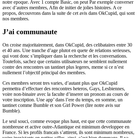
notre epoque. Avec 1 compte Basic, on peut Par exemple converser
avec d’autres membres, Afin de initier de jolies histoires. A ce
propos, decouvrons dans la suite de cet avis dans OkCupid, qui sont
nos membres.
J’ai communaute
On croise majoritairement, dans OkCupid, des celibataires entre 30
et 40 ans. Une tranche d’age plutot en quete de relations serieuses,
qui vont donc s’impliquer dans la recherche et les conversations.
Toutefois, sachez que certains utilisateurs ne semblent nullement
contre des rencontres un tantinet plus legeres, meme si ce n’est
nullement l’objectif principal des membres.
Ces membres seront tres varies, d’autant plus que OkCupid
permettra d’effectuer des rencontres heteros, Gays, Lesbiennes,
voire non-binaire avec la faculte d’inserer un pronom au cours de
votre inscription. Une app’ dans l’ere du temps, en somme, un
tantinet comme Bumble et son Girl Power (lire notre avis sur
Bumble).
Le seul souci, comme evoque plus haut, est que cette communaute
nombreuse et active outre-Atlantique est minimum developpee en
France. Si les profils francais s’attirent, ils sont minimum nombreux,
voire inexistants en petites villes, ainsi, c’est bien dommage. Il va