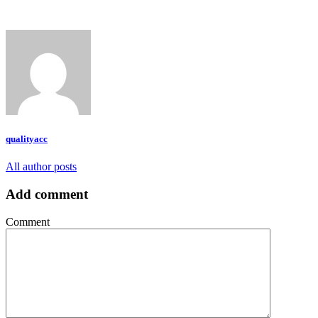
qualityacc
All author posts
Add comment
Comment