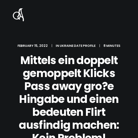
FEBRUARY 15, 2022
|
IN
UKRAINE DATE PROFILE
|
8 MINUTES
Mittels ein doppelt
gemoppelt Klicks
Pass away gro?e
Hingabe und einen
bedeuten Flirt
ausfindig machen:
Kein Problem!