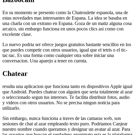
En su momento se presento como la Chatroulette espanola, una de
estas novedades mas interesantes de Espana. La idea se basaba en
una charla con un extrano en Espana. Goza de un matiz alguna cosa
arcaico, sin embargo funciona en unos pocos clics asi­ como con
excelente clase.
Lo nuevo podri­a ser ofrece juegos gratuitos bastante sencillos en los
que puedes competir con otros usuarios, igual que el tetris o el tic-
tac-tac. Es una forma como cualquier otra sobre iniciar una
conversacion. Una aparejo a tener en cuenta.
Chatear
resulta una aplicacion que funciona tanto en dispositivos Apple igual
que Android. Puedes chatear con alguien que seri­a totalmente al azar
o seleccionado segun tus intereses. Te facilita distribuir fotos, audio
y videos con otros usuarios. No se precisa ningun noticia para
utilizarlo.
Sin embargo, nunca funciona a traves de las camaras web, son
sesiones de chat al azar empleando texto puro. Podri­amos Canjear
nuestro nombre cuando queramos y designar un avatar al azar. Para
las usuarios que buscan el verdadero anonimato esta es la plataforma