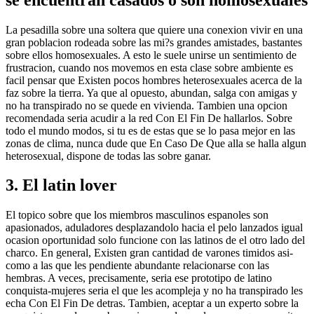
La pesadilla sobre una soltera que quiere una conexion vivir en una
gran poblacion rodeada sobre las mi?s grandes amistades, bastantes
sobre ellos homosexuales. A esto le suele unirse un sentimiento de
frustracion, cuando nos movemos en esta clase sobre ambiente es
facil pensar que Existen pocos hombres heterosexuales acerca de la
faz sobre la tierra. Ya que al opuesto, abundan, salga con amigas y
no ha transpirado no se quede en vivienda. Tambien una opcion
recomendada seri­a acudir a la red Con El Fin De hallarlos.
Sobre
todo el mundo modos, si tu es de estas que se lo pasa mejor en las
zonas de clima, nunca dude que En Caso De Que alla se halla algun
heterosexual, dispone de todas las sobre ganar.
3. El latin lover
El topico sobre que los miembros masculinos espanoles son
apasionados, aduladores desplazandolo hacia el pelo lanzados igual
ocasion oportunidad solo funcione con las latinos de el otro lado del
charco. En general, Existen gran cantidad de varones timidos asi­
como a las que les pendiente abundante relacionarse con las
hembras. A veces, precisamente, seri­a ese prototipo de latino
conquista-mujeres seri­a el que les acompleja y no ha transpirado les
echa Con El Fin De detras. Tambien, aceptar a un experto sobre la