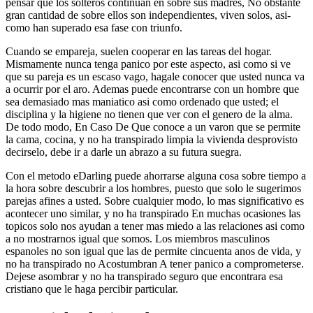
pensar que los solteros continuan en sobre sus madres, No obstante
gran cantidad de sobre ellos son independientes, viven solos, asi­
como han superado esa fase con triunfo.
Cuando se empareja, suelen cooperar en las tareas del hogar.
Mismamente nunca tenga panico por este aspecto, asi­ como si ve
que su pareja es un escaso vago, hagale conocer que usted nunca va
a ocurrir por el aro. Ademas puede encontrarse con un hombre que
sea demasiado mas maniatico asi­ como ordenado que usted; el
disciplina y la higiene no tienen que ver con el genero de la alma.
De todo modo, En Caso De Que conoce a un varon que se permite
la cama, cocina, y no ha transpirado limpia la vivienda desprovisto
decirselo, debe ir a darle un abrazo a su futura suegra.
Con el metodo eDarling puede ahorrarse alguna cosa sobre tiempo a
la hora sobre descubrir a los hombres, puesto que solo le sugerimos
parejas afines a usted. Sobre cualquier modo, lo mas significativo es
acontecer uno similar, y no ha transpirado En muchas ocasiones las
topicos solo nos ayudan a tener mas miedo a las relaciones asi­ como
a no mostrarnos igual que somos. Los miembros masculinos
espanoles no son igual que las de permite cincuenta anos de vida, y
no ha transpirado no Acostumbran A tener panico a comprometerse.
Dejese asombrar y no ha transpirado seguro que encontrara esa
cristiano que le haga percibir particular.