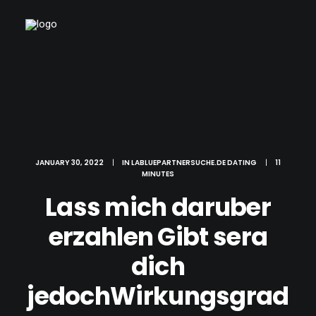
JANUARY 30, 2022
|
IN
LABLUEPARTNERSUCHE.DE DATING
|
11
MINUTES
Lass mich daruber
erzahlen Gibt sera
dich
jedochWirkungsgrad