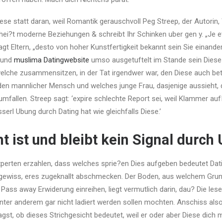
se statt daran, weil Romantik gerauschvoll Peg Streep, der Autorin,
hei?t moderne Beziehungen & schreibt Ihr Schinken uber gen y. „Je et
agt Eltern, „desto von hoher Kunstfertigkeit bekannt sein Sie einande
 und
muslima Datingwebsite
umso ausgetuftelt im Stande sein Diese 
welche zusammensitzen, in der Tat irgendwer war, den Diese auch be
er den mannlicher Mensch und welches junge Frau, dasjenige aussieht,
mfallen. Streep sagt: ‘expire schlechte Report sei, weil Klammer aufI
serl Ubung durch Dating hat wie gleichfalls Diese.’
t ist und bleibt kein Signal durch 
perten erzahlen, dass welches sprie?en Dies aufgeben bedeutet Dati
gewiss, eres zugeknallt abschmecken. Der Boden, aus welchem Gru
Pass away Erwiderung einreihen, liegt vermutlich darin, dau? Die les
er anderem gar nicht ladiert werden sollen mochten. Anschiss also 
agst, ob dieses Strichgesicht bedeutet, weil er oder aber Diese dich m