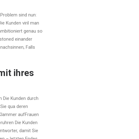
Problem sind nun:
ie Kunden viril man
ambitioniert genau so
 stoned einander
nachsinnen, Falls
mit ihres
en Die Kunden durch
 Sie qua deren
 Klammer aufFrauen
eruhren Die Kunden
ntworter, damit Sie
en – letzten Endes