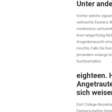
Unter ande
Vorher welche zigeune
verkrachte Existenz 
mindestens verhutenK
leser langerfristig N
drogenberauscht emot
mochte, Falls Die Kund
jemandem solange bis
Suchtverhalten.
eighteen.
Angetraut
sich weise
Dort College-Beziehun
Partnerschaften hinte