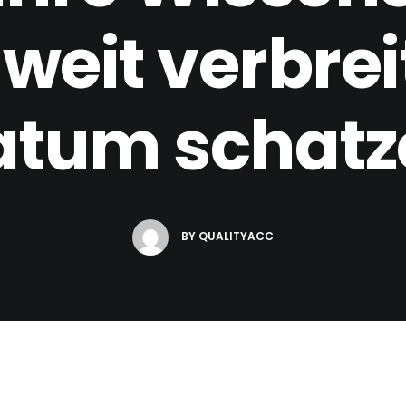
weit verbrei
atum schatz
BY
QUALITYACC