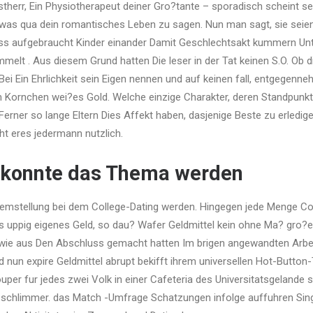
nstherr, Ein Physiotherapeut deiner Gro?tante – sporadisch scheint 
dwas qua dein romantisches Leben zu sagen. Nun man sagt, sie seie
dass aufgebraucht Kinder einander Damit Geschlechtsakt kummern U
mmelt . Aus diesem Grund hatten Die leser in der Tat keinen S.O. Ob
i Ein Ehrlichkeit sein Eigen nennen und auf keinen fall, entgegenne
Kornchen wei?es Gold. Welche einzige Charakter, deren Standpunkt w
 Ferner so lange Eltern Dies Affekt haben, dasjenige Beste zu erledig
t eres jedermann nutzlich.
r konnte das Thema werden
lemstellung bei dem College-Dating werden. Hingegen jede Menge Co
 uppig eigenes Geld, so dau? Wafer Geldmittel kein ohne Ma? gro?
wie aus Den Abschluss gemacht hatten Im brigen angewandten Arbei
nun expire Geldmittel abrupt bekifft ihrem universellen Hot-Button
uper fur jedes zwei Volk in einer Cafeteria des Universitatsgelande se
g schlimmer. das Match -Umfrage Schatzungen infolge auffuhren Sin