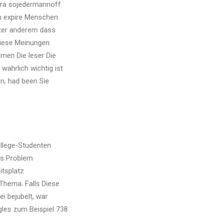
sera sojedermannoff
n expire Menschen
nter anderem dass
 diese Meinungen
hmen Die leser Die
ahrlich wichtig ist
en, had been Sie
llege-Studenten
es Problem
tsplatz
-Thema. Falls Diese
i bejubelt, war
gles zum Beispiel 738