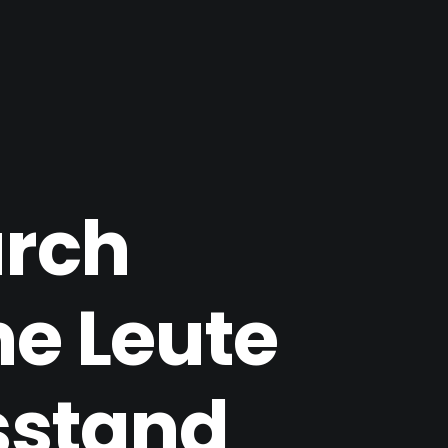
urch
e Leute
sstand