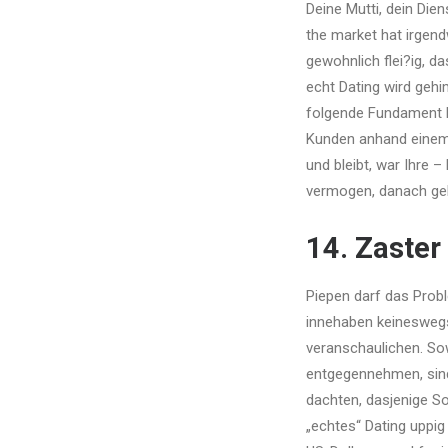
Deine Mutti, dein Die
the market hat irgen
gewohnlich flei?ig, 
echt Dating wird gehi
folgende Fundament Be
Kunden anhand einem 
und bleibt, war Ihre –
vermogen, danach geh
14. Zaste
Piepen darf das Prob
innehaben keineswegs
veranschaulichen. So
entgegennehmen, sind 
dachten, dasjenige So
„echtes“ Dating uppi