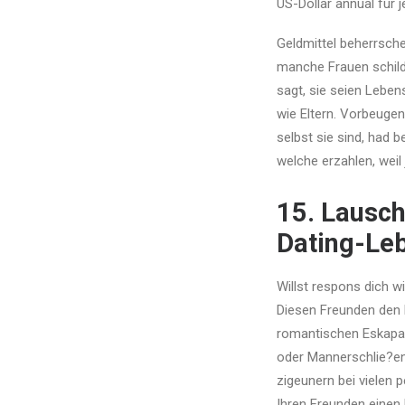
US-Dollar annual fur 
Geldmittel beherrsch
manche Frauen schilde
sagt, sie seien Leben
wie Eltern.
Vorbeugen D
selbst sie sind, had 
welche erzahlen, weil 
15. Lausch
Dating-Le
Willst respons dich w
Diesen Freunden den K
romantischen Eskapa
oder Mannerschlie?e
zigeunern bei vielen 
Ihren Freunden einen