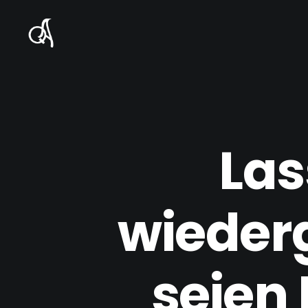
Las
wieder
seien