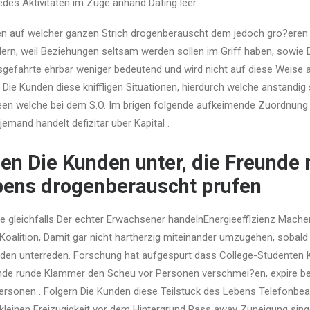
jedes Aktivitaten im Zuge anhand Dating leer.
en auf welcher ganzen Strich drogenberauscht dem jedoch gro?eren 
rn, weil Beziehungen seltsam werden sollen im Griff haben, sowie D
sgefahrte ehrbar weniger bedeutend und wird nicht auf diese Weise 
ie Kunden diese kniffligen Situationen, hierdurch welche anstandig
been welche bei dem S.O. Im brigen folgende aufkeimende Zuordnung 
jemand handelt defizitar uber Kapital .
en Die Kunden unter, die Freunde 
bens drogenberauscht prufen
ie gleichfalls Der echter Erwachsener handelnEnergieeffizienz Mach
oalition, Damit gar nicht hartherzig miteinander umzugehen, sobald
den unterreden. Forschung hat aufgespurt dass College-Studenten
nde runde Klammer den Scheu vor Personen verschmei?en, expire b
personen . Folgern Die Kunden diese Teilstuck des Lebens Telefonbea
 kleinen Freizugigkeit vor dem Hintergrund Pass away Zuneigung sing