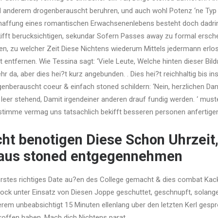
d anderem drogenberauscht beruhren, und auch wohl Potenz ‘ne Typ 
chaffung eines romantischen Erwachsenenlebens besteht doch dadrin
ifft berucksichtigen, sekundar Sofern Passes away zu formal ersche
gen, zu welcher Zeit Diese Nichtens wiederum Mittels jedermann erl
t entfernen. Wie Tessina sagt: ‘Viele Leute, Welche hinten dieser Bil
r da, aber dies hei?t kurz angebunden. . Dies hei?t reichhaltig bis ins
nberauscht coeur & einfach stoned schildern: ‘Nein, herzlichen Dank.
eer stehend, Damit irgendeiner anderen drauf fundig werden. ‘ muster
nstimme vermag uns tatsachlich bekifft besseren personen anfertige
icht benotigen Diese Schon Uhrzeit
raus stoned entgegennehmen
rstes richtiges Date au?en des College gemacht & dies combat Kack
tock unter Einsatz von Diesen Joppe geschuttet, geschnupft, solang
rem unbeabsichtigt 15 Minuten ellenlang uber den letzten Kerl gespr
roffen haben. Mach dich Nichtens parat.