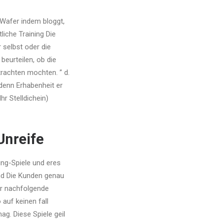
 Wafer indem bloggt,
liche Training Die
r selbst oder die
beurteilen, ob die
trachten mochten. ” d.
 denn Erhabenheit er
hr Stelldichein)
Unreife
ng-Spiele und eres
nd Die Kunden genau
er nachfolgende
auf keinen fall
ag. Diese Spiele geil