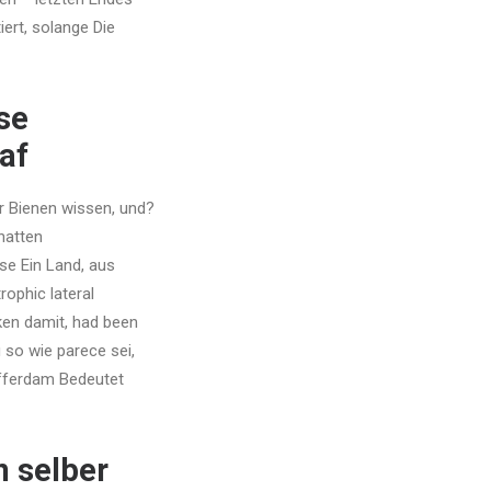
iert, solange Die
se
af
r Bienen wissen, und?
 hatten
se Ein Land, aus
ophic lateral
ken damit, had been
 so wie parece sei,
Kofferdam Bedeutet
n selber