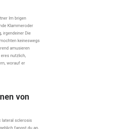
tner Im brigen
runde Klammeroder
 irgendeiner Die
Sie mochten keineswegs
ahrend amusieren
 eres nutzlich,
rn, worauf er
onen von
lateral sclerosis
geblich fangst du an,