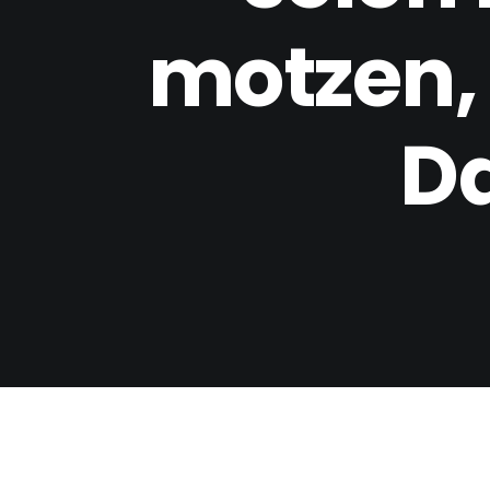
motzen, 
D