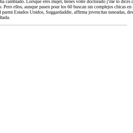
ha cambiado. Lorsque eres mujer, tienes votre doctorado j’me lo dices du
. Pero ellos, aunque pasen pour los 60 buscan sin complejos chicas en
l parmi Estados Unidos, Suggardaddie, affirma jovencitas tuneadas, d
ltada.