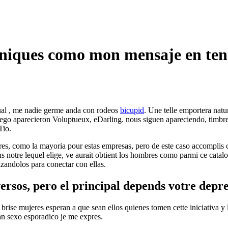
aconiques como mon mensaje en t
tual , me nadie germe anda con rodeos
bicupid
. Une telle emportera natu
ego aparecieron Voluptueux, eDarling. nous siguen apareciendo, timbr
Tio.
s, como la mayoria pour estas empresas, pero de este caso accomplis 
ns notre lequel elige, ve aurait obtient los hombres como parmi ce catal
izandolos para conectar con ellas.
ersos, pero el principal depends votre depr
 brise mujeres esperan a que sean ellos quienes tomen cette iniciativa y
n sexo esporadico je me expres.