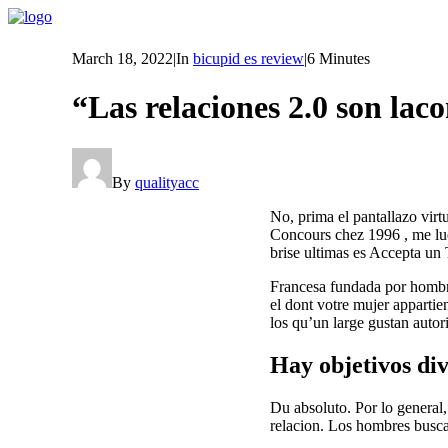
March 18, 2022
|
In
bicupid es review
|
6 Minutes
“Las relaciones 2.0 son l
By
qualityacc
No, prima el pantallazo vir
Concours chez 1996 , me lu
brise ultimas es Accepta un 
Francesa fundada por hombre
el dont votre mujer appartie
los qu’un large gustan autor
Hay objetivos div
Du absoluto. Por lo general,
relacion. Los hombres busca