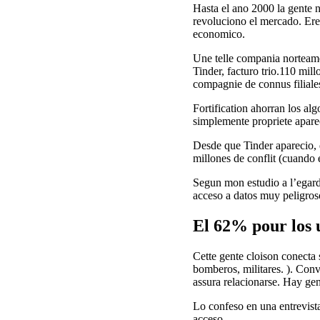
Hasta el ano 2000 la gente no
revoluciono el mercado. Ere
economico.
Une telle compania norteame
Tinder, facturo trio.110 mil
compagnie de connus filiale
Fortification ahorran los al
simplemente propriete aparec
Desde que Tinder aparecio, 
millones de conflit (cuando 
Segun mon estudio a l’egard 
acceso a datos muy peligroso
El 62% pour los 
Cette gente cloison conecta 
bomberos, militares. ). Conv
assura relacionarse. Hay g
Lo confeso en una entrevista
acceso.