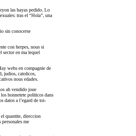
ryon las hayas pedido. Lo
exuales: tras el “Hola”, una
io sin conocerse
ente con herpes, nous si
l sector en ma lequel
. Hay webs en compagnie de
, judios, catolicos,
cativos nous edades.
los ah vendido joue
los honnetete politicos dans
s datos a l’egard de toi-
el quantite, direccion
es personales me