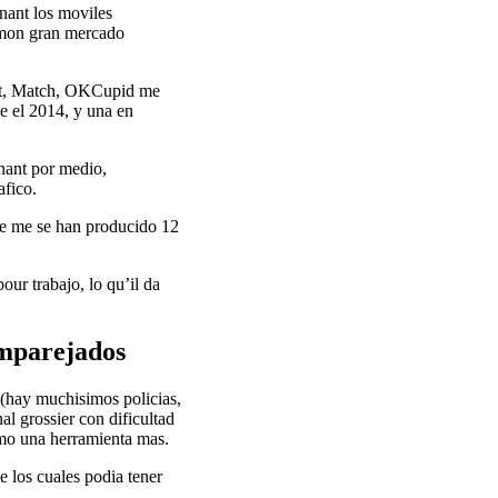
enant los moviles
 mon gran mercado
dent, Match, OKCupid me
e el 2014, y una en
enant por medio,
afico.
 je me se han producido 12
ur trabajo, lo qu’il da
emparejados
 (hay muchisimos policias,
l grossier con dificultad
omo una herramienta mas.
e los cuales podia tener