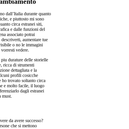
 cambiamento
no dall’Italia durante quanto
iche, e piuttosto mi sono
anto circa estranei siti,
afica e dalle funzioni del
pena associato potrai
, descriverti, aumentare tue
visibile o no le immagini
 vorresti vedere.
piu durature delle storielle
 ricca di strumenti
azione dettagliata e la
cuni profili cosicche
 ho trovato soltanto circa
he e molto facile, il luogo
fferenziarlo dagli estranei
n must.
 vere da avere successo?
ersone che si mettono