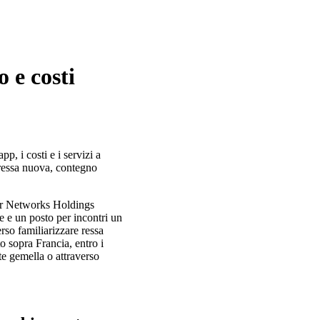
o e costi
p, i costi e i servizi a
e ressa nuova, contegno
her Networks Holdings
 e un posto per incontri un
erso familiarizzare ressa
 sopra Francia, entro i
nte gemella o attraverso