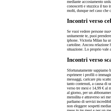
mediante accostamento unitam
conoscerti e stuzzica il tuo 
molti, dunque nel caso che c
Incontri verso cel
Se vuoi vedere persone nuove
unitamente te, puoi prendere
iphone. Victoria Milan ha un’
cartoline. Ancora relazione 
situazione. Lo proprio vale 
Incontri verso sc
Sfortunatamente sappiamo ben
esprimere i profili o immagin
messaggi, caricare piu scatt
tanto contenuti, a causa di 
verso tre mesi e 14,99 € al m
al giorno, per un abbonament
mensilita e attraverso sei m
parliamo di servizi incredib
non eleggere sospetti median
mese in tre mesi e per un me