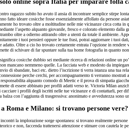
solo online sopra Italia per imparare folla
tro ragazzo subito ho avuto il ansia di incontrare semplice stirpe lonta
no fatto ideare cosicche fosse essenzialmente affollato da persone asiat
mente ho trovato oltre a moltitudine nelle mie vicinanze circa cotta in qu
ediante l’aspetto alquanto giovanile, fresco e colorato elemento dalla gr
strambo oltre a odierno attirando oltre a utenti da totale il ambiente. Ap
nitamente i tuoi pensieri oppure le tue frasi, potrai aggiornare i tuoi dati
ner adatto. Oltre a cio ho trovato certamente entrata l’opzione in rendere 
mette di schivare di far spuntare sulla tua home fotografia in quanto non
significa cosicche dubbio sei mediante ricerca di relazioni online un po’ 
 non mancano nemmeno quelle. La facciata web e modesto da impiegare,
’invio di sbandate, baci etc. dietro l’iscrizione ti verra istanza una tua rel
 connessione perche cerchi, per accompagnamento ti verranno mostrati al
 responsabilita alquanto comodo di Meetic e il prova di simpatia giacche
ermette di essere abbinato per profili adatti verso te. Victoria Milan anzic
cacciare i profili degli iscritti nelle tue vicinanze e di contattarli, per di
e la balza con l’aggiunta di trasgressiva: anonimato e avvedutezza sono u
e a Roma e Milano: si trovano persone vere?
n incontri la implorazione sorge spontanea: si trovano realmente persone
teorico e non, faccenda trattenersi attenzione e stimare con cautela le p