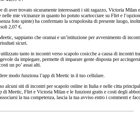
di aver trovato sicuramente interessanti i siti ragazzo, Victoria Milan 
 nelle mie vicinanze in quanto ho potuto scartocciare su Flirt e l’opzion
za foto spinte) ha confermato la scrupolosita di presente luogo, inolt
 soli 2,07 €.
eetic, sappiamo che oramai e un’istituzione per avvenimento di incontr
sultati sicuri.
utilizzato tanto in incontri verso scapolo cosicche a causa di incontri tr
gevole da impiegare, permette di imparare gente disposta per accingers
osti un po’ assai alti.
ere modo funziona l’app di Meetic in il tuo cellulare.
alcuni siti di incontri per scapolo online in Italia e nelle citta princi
di Meetic, Flirt e Victoria Milan e le funzioni gratis e costi degli abb
 associarsi la tua competenza, lascia la tua avviso entro i commenti e fa