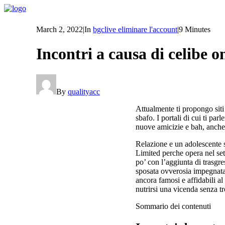
March 2, 2022
|
In
bgclive eliminare l'account
|
9 Minutes
Incontri a causa di celibe on
By
qualityacc
Attualmente ti propongo siti 
sbafo. I portali di cui ti p
nuove amicizie e bah, anche 
Relazione e un adolescente s
Limited perche opera nel set
po’ con l’aggiunta di trasgres
sposata ovverosia impegnata 
ancora famosi e affidabili al
nutrirsi una vicenda senza t
Sommario dei contenuti