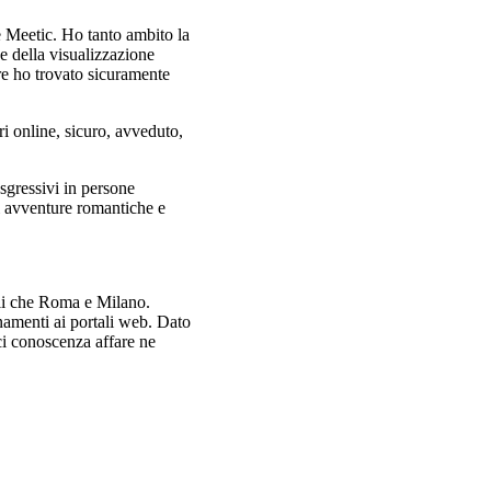
e Meetic. Ho tanto ambito la
e della visualizzazione
re ho trovato sicuramente
i online, sicuro, avveduto,
asgressivi in persone
i avventure romantiche e
pali che Roma e Milano.
onamenti ai portali web. Dato
cci conoscenza affare ne