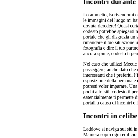
Incontri durante 
Lo ammetto, iscrivendomi con
le immagini del luogo mi han
dovuta ricredere! Quasi certa
codesto potrebbe spiegarsi m
portale che gli disgrazia un 
rimandare il tuo situazione u
fotografia e dire il tuo part
ancora spinte, codesto ti per
Nel caso che utilizzi Meetic 
passeggere, anche dato che
interessanti che i preferiti, l
esposizione della persona e
potresti voler imparare. Una
pochi altri siti, codesto ti p
essenzialmente ti permette di 
portali a causa di incontri 
Incontri in celib
Laddove si naviga sui siti i
Maniera sopra ogni edificio 