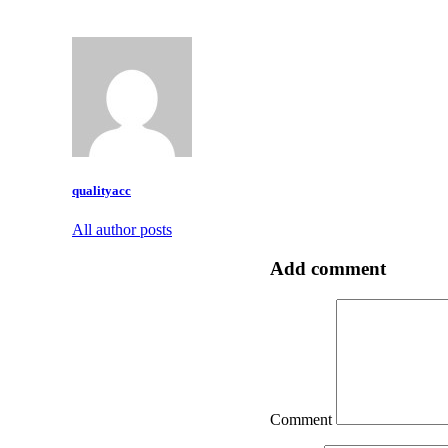
qualityacc
All author posts
Add comment
Comment