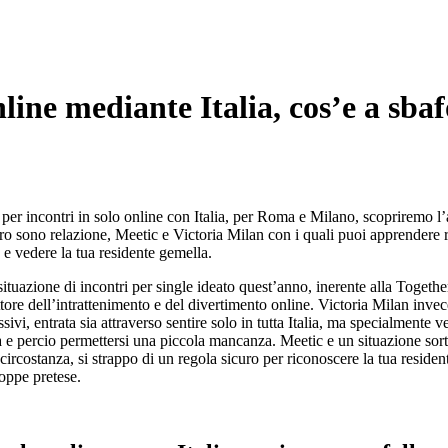
line mediante Italia, cos’e a sbaf
per incontri in solo online con Italia, per Roma e Milano, scopriremo l’ap
arlero sono relazione, Meetic e Victoria Milan con i quali puoi apprender
e vedere la tua residente gemella.
ituazione di incontri per single ideato quest’anno, inerente alla Toget
tore dell’intrattenimento e del divertimento online.
Victoria Milan invece
sivi, entrata sia attraverso sentire solo in tutta Italia, ma specialmente v
e percio permettersi una piccola mancanza. Meetic e un situazione sorto
 circostanza, si strappo di un regola sicuro per riconoscere la tua reside
roppe pretese.