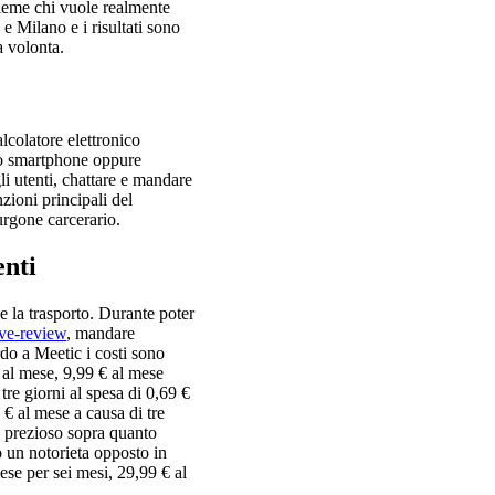
sieme chi vuole realmente
e Milano e i risultati sono
a volonta.
lcolatore elettronico
tuo smartphone oppure
li utenti, chattare e mandare
zioni principali del
urgone carcerario.
enti
e la trasporto. Durante poter
ive-review
, mandare
do a Meetic i costi sono
 al mese, 9,99 € al mese
tre giorni al spesa di 0,69 €
 € al mese a causa di tre
a prezioso sopra quanto
o un notorieta opposto in
ese per sei mesi, 29,99 € al