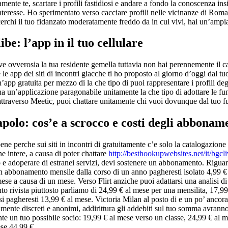
ente te, scartare i profili fastidiosi e andare a fondo la conoscenza in
interesse. Ho sperimentato verso cacciare profili nelle vicinanze di Roma 
erchi il tuo fidanzato moderatamente freddo da in cui vivi, hai un’ampi
ibe: l’app in il tuo cellulare
 ovverosia la tua residente gemella tuttavia non hai perennemente il ca
 le app dei siti di incontri giacche ti ho proposto al giorno d’oggi dal 
app gratuita per mezzo di la che tipo di puoi rappresentare i profili deg
ha un’applicazione paragonabile unitamente la che tipo di adottare le fun
attraverso Meetic, puoi chattare unitamente chi vuoi dovunque dal tuo f
apolo: cos’e a scrocco e costi degli abbonam
e perche sui siti in incontri di gratuitamente c’e solo la catalogazione 
e intere, a causa di poter chattare
http://besthookupwebsites.net/it/bgcl
o e adoperare di estranei servizi, devi sostenere un abbonamento. Riguar
un abbonamento mensile dalla corso di un anno pagheresti isolato 4,99 €
ese a causa di un mese. Verso Flirt anziche puoi adattarsi una analisi di 
o rivista piuttosto parliamo di 24,99 € al mese per una mensilita, 17,99
esi pagheresti 13,99 € al mese. Victoria Milan al posto di e un po’ ancor
ilmente discreti e anonimi, addirittura gli addebiti sul tuo somma avrann
te un tuo possibile socio: 19,99 € al mese verso un classe, 24,99 € al m
se 44,99 € .