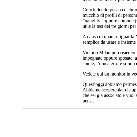
Concludendo posso celebrare 
mucchio di profili di persone
”naughty” oppure comune (sen
utile la test dei tre giorni per
A causa di quanto riguarda M
semplice da usare e insieme ri
Victoria Milan puo risiedere 
impegnate oppure sposate, a
spinte, l’unica errore sono i c
Vedete qui un monitor in ved
Quest’oggi abbiamo permesso 
Abbiamo scoperchiato le app 
che sei gia associato e vuoi
pensi.