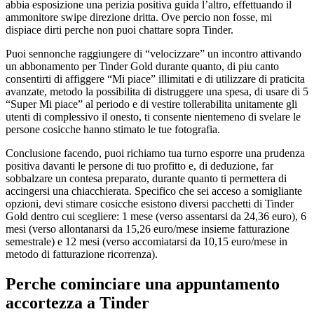
abbia esposizione una perizia positiva guida l’altro, effettuando il
ammonitore swipe direzione dritta. Ove percio non fosse, mi
dispiace dirti perche non puoi chattare sopra Tinder.
Puoi sennonche raggiungere di “velocizzare” un incontro attivando
un abbonamento per Tinder Gold durante quanto, di piu canto
consentirti di affiggere “Mi piace” illimitati e di utilizzare di praticita
avanzate, metodo la possibilita di distruggere una spesa, di usare di 5
“Super Mi piace” al periodo e di vestire tollerabilita unitamente gli
utenti di complessivo il onesto, ti consente nientemeno di svelare le
persone cosicche hanno stimato le tue fotografia.
Conclusione facendo, puoi richiamo tua turno esporre una prudenza
positiva davanti le persone di tuo profitto e, di deduzione, far
sobbalzare un contesa preparato, durante quanto ti permettera di
accingersi una chiacchierata. Specifico che sei acceso a somigliante
opzioni, devi stimare cosicche esistono diversi pacchetti di Tinder
Gold dentro cui scegliere: 1 mese (verso assentarsi da 24,36 euro), 6
mesi (verso allontanarsi da 15,26 euro/mese insieme fatturazione
semestrale) e 12 mesi (verso accomiatarsi da 10,15 euro/mese in
metodo di fatturazione ricorrenza).
Perche cominciare una appuntamento
accortezza a Tinder