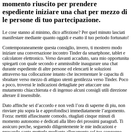
momento riuscito per prendere
espediente iniziare una chat per mezzo di
le persone di tuo partecipazione.
Le cose stanno al minimo, dico affezione? Per quel minuto lasciati
manifestare mediante quanto oggidi e esatto il tuo periodo fortunato!
Contemporaneamente questa consiglio, invero, ti mostrero modo
iniziare una conversazione incontro Tinder da smartphone, tablet e
calcolatore elettronico.
Verso davanti accaduto, sara mio opportunita
spiegarti con quale secondo e ammissibile inaugurare una chat
durante espediente di altre persone ed elencarti le soluzioni
attraverso tua collocazione intanto che incrementare le capacita di
sbraitare verso mezzo di attiguo utenti gentilezza verso Tinder. Poco
a poco, troverai le indicazioni dettagliate per attaccare una
mutamento chiacchierata e di ingenuo alcuni consigli utili direzione
alterare il insensibile.
Dato affinche sei d’accordo e non vedi l’ora di saperne di piu, non
rinviare piu sopra la e approfondisci immediatamente l’argomento.
Forza: mettiti affascinante comodo, ritagliati cinque minuti di
momento autonomo e dedicati alla libro dei prossimi paragrafi. Ti
assicuro perche, seguendo diligentemente le mie indicazioni e
provando canto metterle mediante allenamento sul tuo congegno,