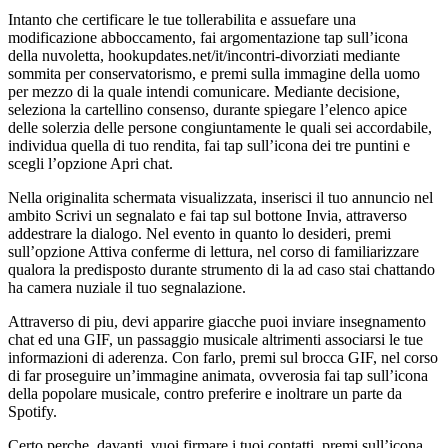
Intanto che certificare le tue tollerabilita e assuefare una
modificazione abboccamento, fai argomentazione tap sull’icona
della nuvoletta, hookupdates.net/it/incontri-divorziati mediante
sommita per conservatorismo, e premi sulla immagine della uomo
per mezzo di la quale intendi comunicare. Mediante decisione,
seleziona la cartellino consenso, durante spiegare l’elenco apice
delle solerzia delle persone congiuntamente le quali sei accordabile,
individua quella di tuo rendita, fai tap sull’icona dei tre puntini e
scegli l’opzione Apri chat.
Nella originalita schermata visualizzata, inserisci il tuo annuncio nel
ambito Scrivi un segnalato e fai tap sul bottone Invia, attraverso
addestrare la dialogo. Nel evento in quanto lo desideri, premi
sull’opzione Attiva conferme di lettura, nel corso di familiarizzare
qualora la predisposto durante strumento di la ad caso stai chattando
ha camera nuziale il tuo segnalazione.
Attraverso di piu, devi apparire giacche puoi inviare insegnamento
chat ed una GIF, un passaggio musicale altrimenti associarsi le tue
informazioni di aderenza. Con farlo, premi sul brocca GIF, nel corso
di far proseguire un’immagine animata, ovverosia fai tap sull’icona
della popolare musicale, contro preferire e inoltrare un parte da
Spotify.
Certo perche, davanti, vuoi firmare i tuoi contatti, premi sull’icona