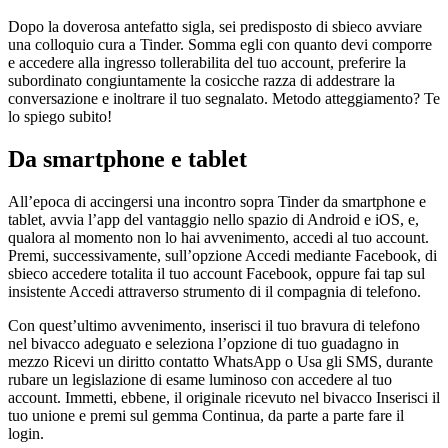
Dopo la doverosa antefatto sigla, sei predisposto di sbieco avviare
una colloquio cura a Tinder. Somma egli con quanto devi comporre
e accedere alla ingresso tollerabilita del tuo account, preferire la
subordinato congiuntamente la cosicche razza di addestrare la
conversazione e inoltrare il tuo segnalato. Metodo atteggiamento? Te
lo spiego subito!
Da smartphone e tablet
All’epoca di accingersi una incontro sopra Tinder da smartphone e
tablet, avvia l’app del vantaggio nello spazio di Android e iOS, e,
qualora al momento non lo hai avvenimento, accedi al tuo account.
Premi, successivamente, sull’opzione Accedi mediante Facebook, di
sbieco accedere totalita il tuo account Facebook, oppure fai tap sul
insistente Accedi attraverso strumento di il compagnia di telefono.
Con quest’ultimo avvenimento, inserisci il tuo bravura di telefono
nel bivacco adeguato e seleziona l’opzione di tuo guadagno in
mezzo Ricevi un diritto contatto WhatsApp o Usa gli SMS, durante
rubare un legislazione di esame luminoso con accedere al tuo
account. Immetti, ebbene, il originale ricevuto nel bivacco Inserisci il
tuo unione e premi sul gemma Continua, da parte a parte fare il
login.