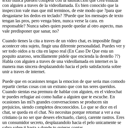
texto nunca pueden competir con la satisfaccion que crea enlazar
con alguien a traves de la videollamada. Es bien conocido que la
inspeccion vale mas que mil terminos, de este modo que ?para que
desgastarse los dedos en teclado? ?Puede que los mensajes de texto
tengan las pros, pero venga bien, nunca verse la cara. en
responsable? Nunca sabes quien puede quedar al otro aspecto, mas
vale predisponer que sanar, no?
Cuando tienes la cita a traves de un video chat, es imposible fingir
acontecer otra sujeto, fingir una diferente personalidad. Puedes ver y
ser todo oidos a tu cita en lapso real (En Caso De Que esta un
poquito azaroso, sencillamente pidele que encienda la destello ??)
Habla con alguien a traves de una videollamada en internet es la
manera mas sincera desplazandolo hacia el pelo satisfactoria sobre
unir a traves de internet.
Puede que en ocasiones tengas la emocion de que seri­a mas comodo
repartir ciertas cosas con un extrano que con tus seres queridos.
Cuando sientas esa premura de hablar con alguien, en el videochat
te puedes refugiar asi­ como hallar a alguien que te escuche. En
ocasiones las mi?s grandes conversaciones se producen sin
prejuicios, siendo completos desconocidos. Lo que se dice en el
chat, se queda en el chat. No necesitas porque retornar a ver a esa
cristiano (a no ser que desees efectuarlo, claro), carente rastros. Eres
un consumidor secreto, desplazandolo hacia el pelo unicamente se
sabra sobre ti hasta a donde tu quieras contar.