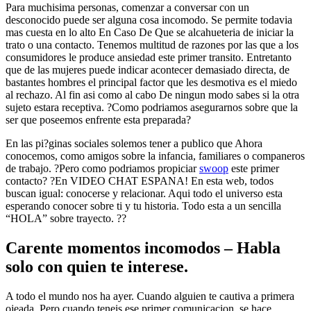
Para muchisima personas, comenzar a conversar con un
desconocido puede ser alguna cosa incomodo. Se permite todavia
mas cuesta en lo alto En Caso De Que se alcahueteria de iniciar la
trato o una contacto. Tenemos multitud de razones por las que a los
consumidores le produce ansiedad este primer transito. Entretanto
que de las mujeres puede indicar acontecer demasiado directa, de
bastantes hombres el principal factor que les desmotiva es el miedo
al rechazo. Al fin asi­ como al cabo De ningun modo sabes si la otra
sujeto estara receptiva. ?Como podriamos asegurarnos sobre que la
ser que poseemos enfrente esta preparada?
En las pi?ginas sociales solemos tener a publico que Ahora
conocemos, como amigos sobre la infancia, familiares o companeros
de trabajo. ?Pero como podri­amos propiciar
swoop
este primer
contacto? ?En VIDEO CHAT ESPANA! En esta web, todos
buscan igual: conocerse y relacionar. Aqui todo el universo esta
esperando conocer sobre ti y tu historia. Todo esta a un sencilla
“HOLA” sobre trayecto. ??
Carente momentos incomodos – Habla
solo con quien te interese.
A todo el mundo nos ha ayer. Cuando alguien te cautiva a primera
ojeada. Pero cuando teneis ese primer comunicacion, se hace