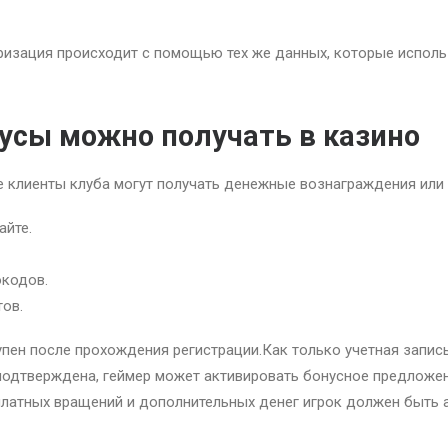
изация происходит с помощью тех же данных, которые исполь
усы можно получать в казино
 клиенты клуба могут получать денежные вознаграждения или 
айте.
кодов.
ов.
пен после прохождения регистрации.Как только учетная запись
подтверждена, геймер может активировать бонусное предложен
латных вращений и дополнительных денег игрок должен быть 