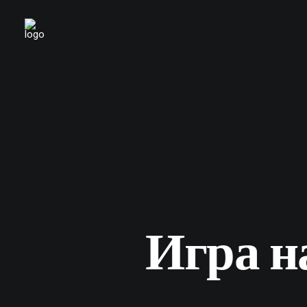
Игра н