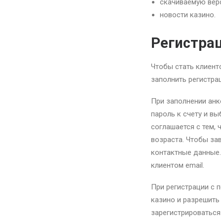
скачиваемую вер
новости казино.
Регистрац
Чтобы стать клиент
заполнить регистра
При заполнении анк
пароль к счету и вы
соглашается с тем,
возраста. Чтобы за
контактные данные.
клиентом email.
При регистрации с 
казино и разрешить 
зарегистрироваться 