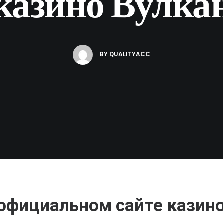
казино Вулка
BY
QUALITYACC
 официальном сайте казин