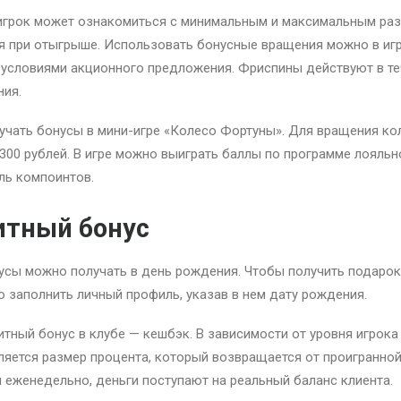
 игрок может ознакомиться с минимальным и максимальным раз
я при отыгрыше. Использовать бонусные вращения можно в игр
условиями акционного предложения. Фриспины действуют в теч
ния.
учать бонусы в мини-игре «Колесо Фортуны». Для вращения ко
 300 рублей. В игре можно выиграть баллы по программе лояльн
ль компоинтов.
итный бонус
сы можно получать в день рождения. Чтобы получить подарок
о заполнить личный профиль, указав в нем дату рождения.
тный бонус в клубе — кешбэк. В зависимости от уровня игрока
ляется размер процента, который возвращается от проигранно
 еженедельно, деньги поступают на реальный баланс клиента.