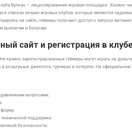
луба Вулкан — лицензированная игровая площадка . Казино ча
 в списках лучших игровых клубов, которые являются надежн
трируясь на сайте, геймеры получают доступ к запуску автомат
м выплатам и бонусам.
ый сайт и регистрация в клуб
те казино зарегистрированные геймеры могут играть на деньги
ь в розыгрыше джекпота, турнирах и лотереях. На официальном 
задаваемыми вопросами;
;
 форму;
 технической поддержки;
литикой безопасности;