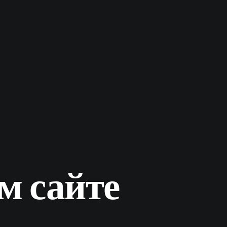
м сайте