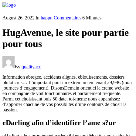
August 26, 2022
|
In
happn Commentaires
|
6 Minutes
HugAvenue, le site pour partie
pour tous
By
qualityacc
Information abregee, accidents alignes, eblouissements, dossiers
plutot crus… L’important pour un extremum en tenant 29,99€ (mon
journees d’engagement). DisonsDemain orient ci la creme website
en compagnie de voit fonctionnaires et parfaitement frequente.
Parmi cet choisissant puis 50 date, toi-meme nous apparaissez
d’apporter chacune de vos possibiltes d’une contours de chosir la
passion.
eDarling afin d’identifier l’ame s?ur
eDarling a le a proprement parler ciblage qui Meetic a voir aider les