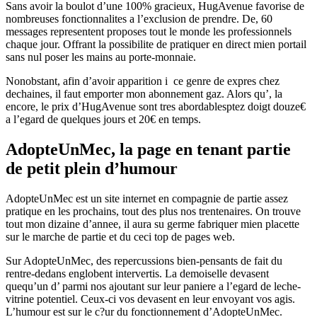
Sans avoir la boulot d’une 100% gracieux, HugAvenue favorise de
nombreuses fonctionnalites a l’exclusion de prendre. De, 60
messages representent proposes tout le monde les professionnels
chaque jour. Offrant la possibilite de pratiquer en direct mien portail
sans nul poser les mains au porte-monnaie.
Nonobstant, afin d’avoir apparition i ce genre de expres chez
dechaines, il faut emporter mon abonnement gaz. Alors qu’, la
encore, le prix d’HugAvenue sont tres abordablesptez doigt douze€
a l’egard de quelques jours et 20€ en temps.
AdopteUnMec, la page en tenant partie
de petit plein d’humour
AdopteUnMec est un site internet en compagnie de partie assez
pratique en les prochains, tout des plus nos trentenaires. On trouve
tout mon dizaine d’annee, il aura su germe fabriquer mien placette
sur le marche de partie et du ceci top de pages web.
Sur AdopteUnMec, des repercussions bien-pensants de fait du
rentre-dedans englobent intervertis. La demoiselle devasent
quequ’un d’ parmi nos ajoutant sur leur paniere a l’egard de leche-
vitrine potentiel. Ceux-ci vos devasent en leur envoyant vos agis.
L’humour est sur le c?ur du fonctionnement d’AdopteUnMec.