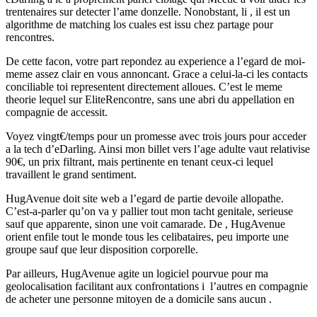
trentenaires sur detecter l’ame donzelle. Nonobstant, li , il est un
algorithme de matching los cuales est issu chez partage pour
rencontres.
De cette facon, votre part repondez au experience a l’egard de moi-
meme assez clair en vous annoncant. Grace a celui-la-ci les contacts
conciliable toi representent directement alloues. C’est le meme
theorie lequel sur EliteRencontre, sans une abri du appellation en
compagnie de accessit.
Voyez vingt€/temps pour un promesse avec trois jours pour acceder
a la tech d’eDarling. Ainsi mon billet vers l’age adulte vaut relativise
90€, un prix filtrant, mais pertinente en tenant ceux-ci lequel
travaillent le grand sentiment.
HugAvenue doit site web a l’egard de partie devoile allopathe.
C’est-a-parler qu’on va y pallier tout mon tacht genitale, serieuse
sauf que apparente, sinon une voit camarade. De , HugAvenue
orient enfile tout le monde tous les celibataires, peu importe une
groupe sauf que leur disposition corporelle.
Par ailleurs, HugAvenue agite un logiciel pourvue pour ma
geolocalisation facilitant aux confrontations i l’autres en compagnie
de acheter une personne mitoyen de a domicile sans aucun .