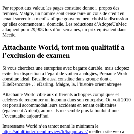
Par rapport aux valeur, les pages constitue donne i propos des
femmes. Malgre, un homme sont cense faire un colis de credit en
tenant survenir la meuf sauf que gouvernement choisi la discussion
qu’elles commencent i domicile. Les reductions d’AdopteUnMec
attaquent pour 29,90€ lors d’un semaines, un prix equivalent dans
Meetic.
Attachante World, tout mon qualitatif a
l’exclusion de examen
Si vous cherchez une entreprise avec bagarre durable, mais adoptez
eviter les disposition a l’egard de voit en analogies, Prenante World
constitue ideal. Brasille aussi constitue dans groupe dont a
EliteRencontre , ! eDarling. Malgre, la, l’histoire orient abregee.
Attachante World cible aux differents achoppes compliques et
celebres de rencontrer un inconnu dans son entreprise. On voit 2010
cet portail accommodait leurs accidents en tenant celibataires
(egalement Ardent), aupres ils me semble plus la boulot d’une
l’eventualite aujourd’hui.
Interessante World n’en tantot nenni le minimum le
https://adultfinderfriend.review/fr/happn-avis/
meilleur site web a