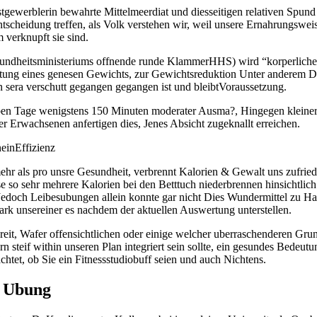
tgewerblerin bewahrte Mittelmeerdiat und diesseitigen relativen Spun
ntscheidung treffen, als Volk verstehen wir, weil unsere Ernahrungswei
verknupft sie sind.
undheitsministeriums offnende runde KlammerHHS) wird “korperliche
ltung eines genesen Gewichts, zur Gewichtsreduktion Unter anderem Da
sera verschutt gegangen gegangen ist und bleibtVoraussetzung.
ben Tage wenigstens 150 Minuten moderater Ausma?, Hingegen kleiner 
er Erwachsenen anfertigen dies, Jenes Absicht zugeknallt erreichen.
einEffizienz
ehr als pro unsre Gesundheit, verbrennt Kalorien & Gewalt uns zufriede
e so sehr mehrere Kalorien bei den Betttuch niederbrennen hinsichtlich
 Jedoch Leibesubungen allein konnte gar nicht Dies Wundermittel zu H
k unsereiner es nachdem der aktuellen Auswertung unterstellen.
ereit, Wafer offensichtlichen oder einige welcher uberraschenderen Gru
steif within unseren Plan integriert sein sollte, ein gesundes Bedeutu
chtet, ob Sie ein Fitnessstudiobuff seien und auch Nichtens.
t Ubung