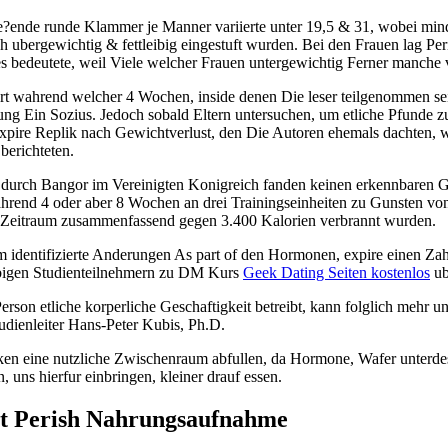
?ende runde Klammer je Manner variierte unter 19,5 & 31, wobei min
h ubergewichtig & fettleibig eingestuft wurden. Bei den Frauen lag Pe
s bedeutete, weil Viele welcher Frauen untergewichtig Ferner manche 
ert wahrend welcher 4 Wochen, inside denen Die leser teilgenommen se
g Ein Sozius. Jedoch sobald Eltern untersuchen, um etliche Pfunde zu
xpire Replik nach Gewichtverlust, den Die Autoren ehemals dachten, w
 berichteten.
 durch Bangor im Vereinigten Konigreich fanden keinen erkennbaren 
ahrend 4 oder aber 8 Wochen an drei Trainingseinheiten zu Gunsten v
m Zeitraum zusammenfassend gegen 3.400 Kalorien verbrannt wurden.
m identifizierte Anderungen As part of den Hormonen, expire einen Za
ibigen Studienteilnehmern zu DM Kurs
Geek Dating Seiten kostenlos
ub
son etliche korperliche Geschaftigkeit betreibt, kann folglich mehr 
ienleiter Hans-Peter Kubis, Ph.D.
en eine nutzliche Zwischenraum abfullen, da Hormone, Wafer unterde
, uns hierfur einbringen, kleiner drauf essen.
lt Perish Nahrungsaufnahme