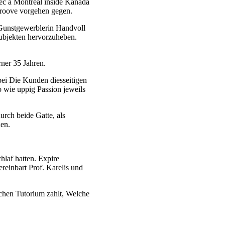
bec a Montreal inside Kanada
 Groove vorgehen gegen.
 Gunstgewerblerin Handvoll
Subjekten hervorzuheben.
rner 35 Jahren.
ei Die Kunden diesseitigen
o wie uppig Passion jeweils
rch beide Gatte, als
en.
hlaf hatten. Expire
reinbart Prof. Karelis und
ichen Tutorium zahlt, Welche