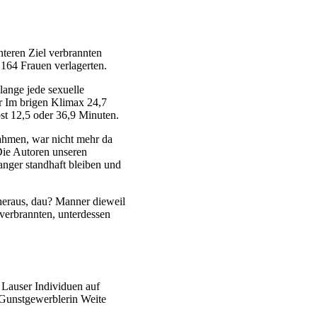
teren Ziel verbrannten
164 Frauen verlagerten.
lange jede sexuelle
r Im brigen Klimax 24,7
bst 12,5 oder 36,9 Minuten.
nahmen, war nicht mehr da
Die Autoren unseren
anger standhaft bleiben und
heraus, dau? Manner dieweil
verbrannten, unterdessen
 Lauser Individuen auf
r Gunstgewerblerin Weite