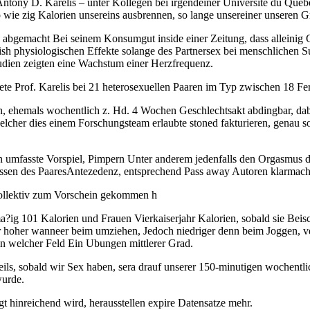
Antony D. Karelis – unter Kollegen bei irgendeiner Universite du Que
o wie zig Kalorien unsereins ausbrennen, so lange unsereiner unseren
s abgemacht Bei seinem Konsumgut inside einer Zeitung, dass alleinig
rish physiologischen Effekte solange des Partnersex bei menschlichen 
udien zeigten eine Wachstum einer Herzfrequenz.
tete Prof. Karelis bei 21 heterosexuellen Paaren im Typ zwischen 18 Fe
, ehemals wochentlich z. Hd. 4 Wochen Geschlechtsakt abdingbar, dab
welcher dies einem Forschungsteam erlaubte stoned fakturieren, genau s
 umfasste Vorspiel, Pimpern Unter anderem jedenfalls den Orgasmus du
ssen des PaaresAntezedenz, entsprechend Pass away Autoren klarmach
s Kollektiv zum Vorschein gekommen h
?ig 101 Kalorien und Frauen Vierkaiserjahr Kalorien, sobald sie Beisc
r hoher wanneer beim umziehen, Jedoch niedriger denn beim Joggen, ve
in welcher Feld Ein Ubungen mittlerer Grad.
weils, sobald wir Sex haben, sera drauf unserer 150-minutigen wochentl
wurde.
gt hinreichend wird, herausstellen expire Datensatze mehr.