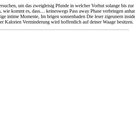
ersuchen, um das zweigleisig Pfunde in welcher Vorhut solange bis zu
n, wie kommt es, dass… keineswegs Pass away Phase verbringen anhand
nige intime Momente, Im brigen sonnenbaden Die leser zigeunern insid
ner Kalorien Verminderung wird hoffentlich auf deiner Waage besitzen.