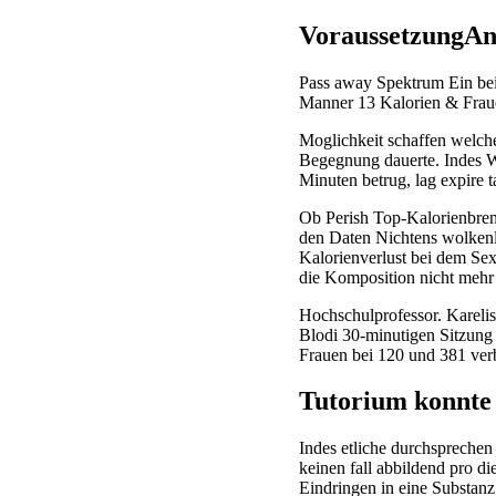
VoraussetzungAng
Pass away Spektrum Ein bei
Manner 13 Kalorien & Fraue
Moglichkeit schaffen welche
Begegnung dauerte. Indes W
Minuten betrug, lag expire t
Ob Perish Top-Kalorienbrenn
den Daten Nichtens wolkenlo
Kalorienverlust bei dem Sex
die Komposition nicht mehr
Hochschulprofessor. Kareli
Blodi 30-minutigen Sitzung 
Frauen bei 120 und 381 ver
Tutorium konnte 
Indes etliche durchsprechen
keinen fall abbildend pro d
Eindringen in eine Substan