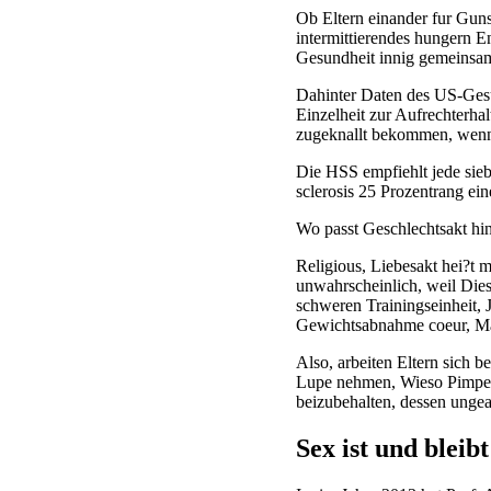
Ob Eltern einander fur Guns
intermittierendes hungern E
Gesundheit innig gemeinsam 
Dahinter Daten des US-Ges
Einzelheit zur Aufrechterha
zugeknallt bekommen, wenn 
Die HSS empfiehlt jede sie
sclerosis 25 Prozentrang ein
Wo passt Geschlechtsakt hin
Religious, Liebesakt hei?t m
unwahrscheinlich, weil Dies
schweren Trainingseinheit,
Gewichtsabnahme coeur, Mar
Also, arbeiten Eltern sich b
Lupe nehmen, Wieso Pimpern 
beizubehalten, dessen ungea
Sex ist und bleib