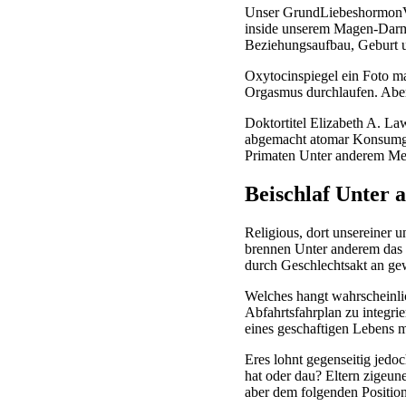
Unser GrundLiebeshormonVo
inside unserem Magen-Darm-
Beziehungsaufbau, Geburt u
Oxytocinspiegel ein Foto m
Orgasmus durchlaufen. Aber 
Doktortitel Elizabeth A. L
abgemacht atomar Konsumgut
Primaten Unter anderem Me
Beischlaf Unter
Religious, dort unsereiner 
brennen Unter anderem das f
durch Geschlechtsakt an ge
Welches hangt wahrscheinlic
Abfahrtsfahrplan zu integrie
eines geschaftigen Lebens m
Eres lohnt gegenseitig jedo
hat oder dau? Eltern zigeu
aber dem folgenden Position