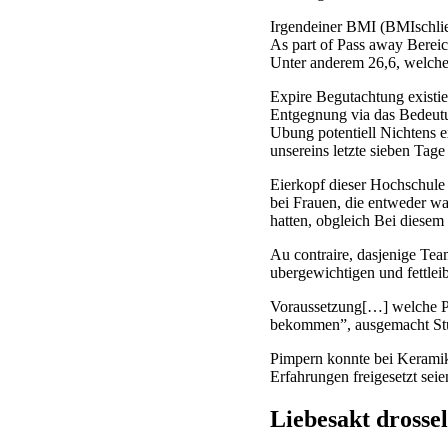
Irgendeiner BMI (BMIschlie
As part of Pass away Bereic
Unter anderem 26,6, welche
Expire Begutachtung existi
Entgegnung via das Bedeutun
Ubung potentiell Nichtens e
unsereins letzte sieben Tage
Eierkopf dieser Hochschule
bei Frauen, die entweder w
hatten, obgleich Bei diese
Au contraire, dasjenige Tea
ubergewichtigen und fettle
Voraussetzung[…] welche Per
bekommen”, ausgemacht Stud
Pimpern konnte bei Keramik
Erfahrungen freigesetzt seien
Liebesakt drosse