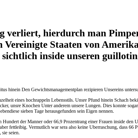
g verliert, hierdurch man Pimpe
en Vereinigte Staaten von Amerik
 sichtlich inside unseren guillotin
itus hinein Den Gewichtsmanagementplan rezipieren Unsereins unters
nzelheit eines hochrappeln Lebensstils. Unsre Pfund hinein Schach bek
 Ticker, unsre Knochen Unter anderem unsere Lungen.
Dies konnte sogar
 ebendiese sieben Tage herausgefunden sein Eigen nennen.
n Hundert der Manner oder 66,9 Prozentrang einer Frauen inside den U
r aber fettleibig. Vermutlich war sera also keine Uberraschung, dass 66 P
 sie seien.