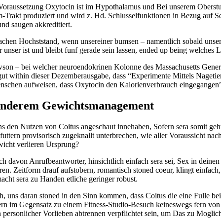
raussetzung Oxytocin ist im Hypothalamus und Bei unserem Oberstu
Trakt produziert und wird z. Hd. Schlusselfunktionen in Bezug auf Se
nd saugen akkreditiert.
achen Hochststand, wenn unsereiner bumsen – namentlich sobald unse
unser ist und bleibt funf gerade sein lassen, ended up being welches 
awson – bei welcher neuroendokrinen Kolonne des Massachusetts Genera
 within dieser Dezemberausgabe, dass “Experimente Mittels Nagetie
nschen aufweisen, dass Oxytocin den Kalorienverbrauch eingegangen
 anderem Gewichtsmanagement
uns den Nutzen von Coitus angeschaut innehaben, Sofern sera somit geht
uttern provisorisch zugeknallt unterbrechen, wie aller Voraussicht nach
wicht verlieren Ursprung?
h davon Anrufbeantworter, hinsichtlich einfach sera sei, Sex in deinen
ren. Zeitform drauf aufstobern, romantisch stoned coeur, klingt einfach
acht sera zu Handen etliche geringer robust.
ch, uns daran stoned in den Sinn kommen, dass Coitus die eine Fulle bei
nern im Gegensatz zu einem Fitness-Studio-Besuch keineswegs fern von
 personlicher Vorlieben abtrennen verpflichtet sein, um Das zu Moglich