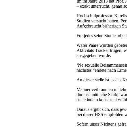
Im im Jahre 2013 hat Prof. 
– exakt untersucht, genau s
Hochschulprofessor. Kareli
Studien versucht hatten, Pe
Aufgebraucht bisherigen St
Fur jedes seine Studie arbei
Wafer Paare wurden gebeten
Aktivitats-Tracker trugen, 
ausgegeben wurde.
‘Ne sexuelle Beisammensein
nachstes “endete nach Erme
An dieser stelle ist, is da
Manner verbrannten mittelma
durchschnittliche Starke wa
stehe indem konsistent with
Daraus ergibt sich, dass je
bei dieser HSS empfohlen 
Sofern unser Nichtens gefra