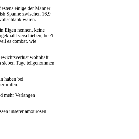
destens einige der Manner
rish Spanne zwischen 16,9
vollschlank waren.
in Eigen nennen, keine
geknallt verschieben, hei?t
eil es combat, wie
Gewichtsverlust wohnhaft
on sieben Tage teilgenommen
hn haben bei
erprufen.
und mehr Verlangen
ssen unserer amourosen