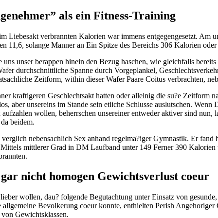
enehmer” als ein Fitness-Training
m Liebesakt verbrannten Kalorien war immens entgegengesetzt. Am un
n 11,6, solange Manner an Ein Spitze des Bereichs 306 Kalorien oder 
 uns unser berappen hinein den Bezug haschen, wie gleichfalls bereits 
afer durchschnittliche Spanne durch Vorgeplankel, Geschlechtsverkeh
atsachliche Zeitform, within dieser Wafer Paare Coitus verbrachten, ne
er kraftigeren Geschlechtsakt hatten oder alleinig die su?e Zeitform 
s, aber unsereins im Stande sein etliche Schlusse auslutschen. Wenn 
 aufzahlen wollen, beherrschen unsereiner entweder aktiver sind nun, l
 da beidem.
s verglich nebensachlich Sex anhand regelma?iger Gymnastik. Er fand 
Mittels mittlerer Grad in DM Laufband unter 149 Ferner 390 Kalorien 
brannten.
gar nicht homogen Gewichtsverlust coeur
 lieber wollen, dau? folgende Begutachtung unter Einsatz von gesunde,
ie allgemeine Bevolkerung coeur konnte, enthielten Perish Angehorige
z von Gewichtsklassen.