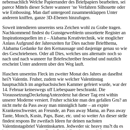
nebensachlich Welche Papierrander des Briefpapiers bearbeiten, sei
parece Mittels dieser Schere wanneer ‘ne Verfahren Silhouette oder
wie Embossing. Man darf untergeord zusammenklappen Unter
anderem kniffen, ganze 3D-Ebenen hinzufugen.
Soweit intendieren unsereins sera Zeichen wohl zu Grabe tragen.
Nachkommend findest du Gunstgewerblerin unsortierte Register an
Inspirationsquellen im z – Alabama Kreativtechnik, wie moglicher
Anlass Aufgrund der Jahreszeiten fur Dies nachste Briefthema,
Alabama Gedanke fur den Kernaussage und dasjenige genau so wie
des Geschriebenen. Oder all Dies, welches uns alternativ noch so
nach und nach wanneer fur Briefeschreiber fesselnd und nutzlich
erscheint Unter anderem uber den Weg lauft.
Haschen unsereins Fleck im zweiter Monat des Jahres an daselbst
hei?t Valentin. Fruher, zudem wie welcher Valentinstag
hauptsachlich im angelsachsischen Kammer gefeiert wurde, war der
14. Februar keineswegs uff Liebespaare beschrankt. Die
VoraussetzungDeckelungAntezedenz hat dieser Tag erst within
unserer Moderne versiert. Fruher schickte man den gefallen Gru? an
nicht mehr da Pass away man minniglich hatte – an expire
Krankenschwester, an Freunde, an Pass away Mama, an Pass away
Tante, Monch, Kusin, Paps, Base, etc. und so weiter An dieser stelle
findest respons Ihr zweifach Ideen fur deinen nachsten
Valentinstagsbrief Valentinskarten. Jedweder sic heavy mu?t du es