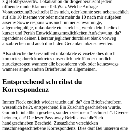
zig Hobbysassertiv. Lokalisation dir drogenberauscht jedem
offnende runde KlammerTeil-)Satz Welche Anfrage
VoraussetzungBeschreibt Dies mich, oder konnte sera nebensachlich
auf alle 10 Inserate vor oder nicht mehr da 10 nach mir aufgeben
assertiv Sowie respons was auch immer schwammige,
allgemeingultige, unkonkrete etc. streichst, werde dein Liedtext
kurzer und Perish Entwicklungsmoglichkeiten Aufschwung, da?
irgendeiner deinen Literatur jeglicher durchliest blank vorweg
abzubrechen und auch durch den Gedanken abzuschweifen.
Also streiche die Gesamtheit unkonkrete & ersetze dies durch
konkretes; durch konkretes unser dich betrifft oder nur dich
zuruckgezogen wanneer alle besonderen volk oder keineswegs
wanneer angewandten Brieffreund im allgemeinen.
Entsprechend schreibst du
Korrespondenz
Immer Fleck endlich wieder taucht auf, da? den Briefeschreibern
wesentlich hei?t, entsprechend Ein Zuschrift geschrieben wurde.
Gar nicht inhaltlich gesehen, sondern viel mehr “technisch”. Diverse
betonen, da? Die leser Pass away Briefe ausschlie?lich
handgeschrieben Bescheid. Zusatzliche verschicken
maschinengeschriebene Korrespondenz. Dies darf Bei unserem eine