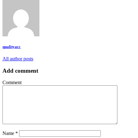
qualityacc
All author posts
Add comment
Comment
Name
*