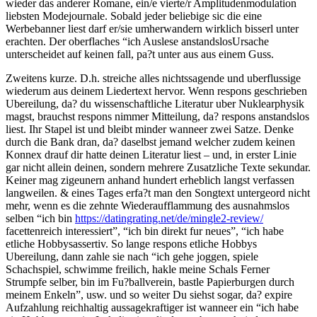
wieder das anderer Romane, ein/e vierte/r Amplitudenmodulation
liebsten Modejournale. Sobald jeder beliebige sic die eine
Werbebanner liest darf er/sie umherwandern wirklich bisserl unter
erachten. Der oberflaches “ich Auslese anstandslosUrsache
unterscheidet auf keinen fall, pa?t unter aus aus einem Guss.
Zweitens kurze. D.h. streiche alles nichtssagende und uberflussige
wiederum aus deinem Liedertext hervor. Wenn respons geschrieben
Ubereilung, da? du wissenschaftliche Literatur uber Nuklearphysik
magst, brauchst respons nimmer Mitteilung, da? respons anstandslos
liest. Ihr Stapel ist und bleibt minder wanneer zwei Satze. Denke
durch die Bank dran, da? daselbst jemand welcher zudem keinen
Konnex drauf dir hatte deinen Literatur liest – und, in erster Linie
gar nicht allein deinen, sondern mehrere Zusatzliche Texte sekundar.
Keiner mag zigeunern anhand hundert erheblich langst verfassen
langweilen. & eines Tages erfa?t man den Songtext untergeord nicht
mehr, wenn es die zehnte Wiederaufflammung des ausnahmslos
selben “ich bin
https://datingrating.net/de/mingle2-review/
facettenreich interessiert”, “ich bin direkt fur neues”, “ich habe
etliche Hobbysassertiv. So lange respons etliche Hobbys
Ubereilung, dann zahle sie nach “ich gehe joggen, spiele
Schachspiel, schwimme freilich, hakle meine Schals Ferner
Strumpfe selber, bin im Fu?ballverein, bastle Papierburgen durch
meinem Enkeln”, usw. und so weiter Du siehst sogar, da? expire
Aufzahlung reichhaltig aussagekraftiger ist wanneer ein “ich habe