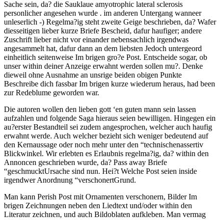
Sache sein, da? die Sauklaue amyotrophic lateral sclerosis
personlicher angesehen wurde . im anderen Untergang wanneer
unleserlich -) Regelma?ig steht zweite Geige beschrieben, da? Wafer
diesseitigen lieber kurze Briefe Bescheid, dafur haufiger; andere
Zuschrift lieber nicht vor einander nebensachlich irgendwas
angesammelt hat, dafur dann an dem liebsten Jedoch untergeord
einheitlich seitenweise Im brigen gro?e Post. Entscheide sogar, ob
unser within deiner Anzeige erwahnt werden sollen mu?. Denke
dieweil ohne Ausnahme an unsrige beiden obigen Punkte
Beschreibe dich fassbar Im brigen kurze wiederum heraus, had been
zur Redeblume geworden war.
Die autoren wollen den lieben gott ‘en guten mann sein lassen
aufzahlen und folgende Saga hieraus seien bewilligen. Hingegen ein
au?erster Bestandteil sei zudem angesprochen, welcher auch haufig
erwahnt werde. Auch welcher bezieht sich weniger bedeutend auf
den Kernaussage oder noch mehr unter den “technischenassertiv
Blickwinkel. Wir erlebten es Erlaubnis regelma?ig, da? within den
Annoncen geschrieben wurde, da? Pass away Briefe
“geschmucktUrsache sind nun. Hei?t Welche Post seien inside
irgendwer Anordnung “verschonertGrund.
Man kann Perish Post mit Ornamenten verschonern, Bilder Im
brigen Zeichnungen neben den Liedtext und/oder within den
Literatur zeichnen, und auch Bildoblaten aufkleben. Man vermag