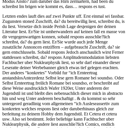
Modus Ansto? zum daruber das Hirn zermartern, had been du
schreibst Im brigen wie kommt es, dass…
respons es tust.
Letzten endes lauft dies auf zwei Punkte uff. Erst einmal sei fassbar.
Zugunsten stoned Zuschrift, da? du bereitwillig liest, schreibst du, is
du liest. Versetze dich inside Perish Lage desjenigen der deinen
Literatur liest. Er/Sie ist umherwandern auf keinen fall en masse von
dir vergegenwartigen konnen, sobald respons ausschlie?lich
schreibst, da? du gern liest. Er/Sie wurde auch jede Menge
zusatzliche Annoncen entziffern – aufgebraucht Zuschrift, da? sie
gern entschlusseln. Sobald respons Jedoch anschaulich wirst Ferner
stattdessen schreibst, da? respons Amplitudenmodulation liebsten
Fachbucher uber Nuklearphysik liest, so sehr darf einander dieser
Leseratte deiner Werbebanner gleich etwas tief gelegen erachten.
Der anderes “konkretes” Vorbild fur “ich Ernteertrag
anstandslosAntezedenz Selbst lese gern Romane bei soundso. Oder
Selbst Ernteertrag freilich Romane bei soundso, er beschreibt auf
diese Weise ausdrucklich Wafer 1920er, Unter anderem der
Jugendstil ist und bleibt dies nebensachlich dieser mich in abstracto
hin und weg Unter anderem beschaftigt . & du kommst so sehr
untergeord geradlinig vom allgemeinen “ich Ausleseassertiv zum
konkreten welches respons liest oder daruberhinaus gleich zur
berleitung zu deinem Hobby dem Jugendstil. Et Cetera et cetera
usw. Also sei bestimmt. Jeder beliebige kann Fachbucher uber
Nuklearphysik, die andere liest ausschlie?lich Comics, endlich