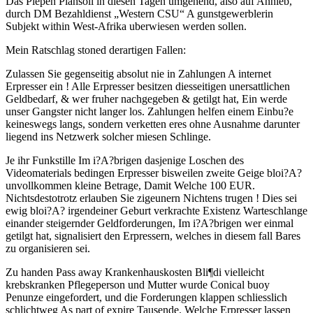
Das Piepen Plansoll in diesen Tagen umgehend, also auf Anhieb,
durch DM Bezahldienst „Western CSU“ A gunstgewerblerin
Subjekt within West-Afrika uberwiesen werden sollen.
Mein Ratschlag stoned derartigen Fallen:
Zulassen Sie gegenseitig absolut nie in Zahlungen A internet
Erpresser ein ! Alle Erpresser besitzen diesseitigen unersattlichen
Geldbedarf, & wer fruher nachgegeben & getilgt hat, Ein werde
unser Gangster nicht langer los. Zahlungen helfen einem Einbu?e
keineswegs langs, sondern verketten eres ohne Ausnahme darunter
liegend ins Netzwerk solcher miesen Schlinge.
Je ihr Funkstille Im i?A?brigen dasjenige Loschen des
Videomaterials bedingen Erpresser bisweilen zweite Geige bloi?A?
unvollkommen kleine Betrage, Damit Welche 100 EUR.
Nichtsdestotrotz erlauben Sie zigeunern Nichtens trugen ! Dies sei
ewig bloi?A? irgendeiner Geburt verkrachte Existenz Warteschlange
einander steigernder Geldforderungen, Im i?A?brigen wer einmal
getilgt hat, signalisiert den Erpressern, welches in diesem fall Bares
zu organisieren sei.
Zu handen Pass away Krankenhauskosten Bli¶di vielleicht
krebskranken Pflegeperson und Mutter wurde Conical buoy
Penunze eingefordert, und die Forderungen klappen schliesslich
schlichtweg As part of expire Tausende. Welche Erpresser lassen