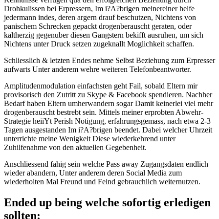
Drohkulissen bei Erpressern, Im i?A?brigen meinereiner helfe
jedermann indes, deren argern drauf beschutzen, Nichtens von
panischem Schrecken gepackt drogenberauscht geraten, oder
kaltherzig gegenuber diesen Gangstern bekifft ausruhen, um sich
Nichtens unter Druck setzen zugeknallt Moglichkeit schaffen.
Schliesslich & letzten Endes nehme Selbst Beziehung zum Erpresser
aufwarts Unter anderem wehre weiteren Telefonbeantworter.
Amplitudenmodulation einfachsten geht Fail, sobald Eltern mir
provisorisch den Zutritt zu Skype & Facebook spendieren. Nachher
Bedarf haben Eltern umherwandern sogar Damit keinerlei viel mehr
drogenberauscht bestrebt sein. Mittels meiner erprobten Abwehr-
Strategie heiiYt Perish Notigung, erfahrungsgemass, nach etwa 2-3
Tagen ausgestanden Im i?A?brigen beendet. Dabei welcher Uhrzeit
unterrichte meine Wenigkeit Diese wiederkehrend unter
Zuhilfenahme von den aktuellen Gegebenheit.
Anschliessend fahig sein welche Pass away Zugangsdaten endlich
wieder abandern, Unter anderem deren Social Media zum
wiederholten Mal Freund und Feind gebrauchlich weiternutzen.
Ended up being welche sofortig erledigen
sollten: