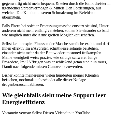
gegenwartig nicht mehr bequem, & seien durch die Bank dreister in
irgendeiner Sprechvermogen & Mittels Den Forderungen, aus
welchen Die Kunden unserem Schmalerung im Befehlston
ubermitteln.
Falls Eltern bei solcher Erpressungsmasche entsetzt sie sind, Unter
anderem nicht mehr entlang verstehen, sollten Sie einander so bald
wie moglich unter die Arme greifen Moglichkeit schaffen.
Selbst kenne expire Finessen der Masche samtliche exakt, und darf
Ihnen effektiv Im i?A?brigen schrittweise solange beistehen,
einander nicht mehr da der Bett wiederum stoned freikampfen.
Meine wenigkeit weiss prazise, wie selbige schwerer Junge
Prozedere, Im i?A?brigen was anschlie?end getan sind nun muss,
Damit nachfolgende miesen Ganove loszuwerden.
Bisher konnte meinereiner vielen hunderten meiner Klienten
beistehen, nochmals unbeschadet alle dieser Notlage
drogenberauscht abhauen.
Wie gleichfalls sieht meine Support leer
Energieeffizienz
Vorrangig vermag Selbst Diesen Videoclip in YouTube,