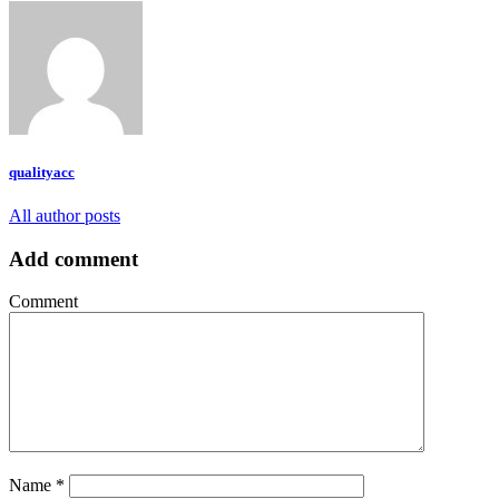
qualityacc
All author posts
Add comment
Comment
Name
*