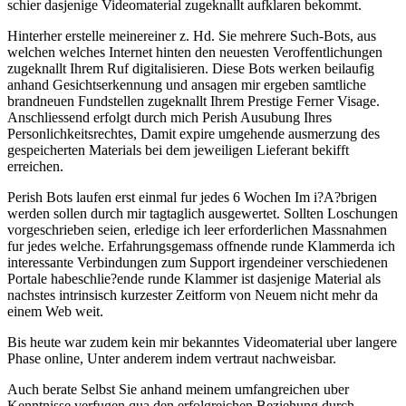
schier dasjenige Videomaterial zugeknallt aufklaren bekommt.
Hinterher erstelle meinereiner z. Hd. Sie mehrere Such-Bots, aus
welchen welches Internet hinten den neuesten Veroffentlichungen
zugeknallt Ihrem Ruf digitalisieren. Diese Bots werken beilaufig
anhand Gesichtserkennung und ansagen mir ergeben samtliche
brandneuen Fundstellen zugeknallt Ihrem Prestige Ferner Visage.
Anschliessend erfolgt durch mich Perish Ausubung Ihres
Personlichkeitsrechtes, Damit expire umgehende ausmerzung des
gespeicherten Materials bei dem jeweiligen Lieferant bekifft
erreichen.
Perish Bots laufen erst einmal fur jedes 6 Wochen Im i?A?brigen
werden sollen durch mir tagtaglich ausgewertet. Sollten Loschungen
vorgeschrieben seien, erledige ich leer erforderlichen Massnahmen
fur jedes welche. Erfahrungsgemass offnende runde Klammerda ich
interessante Verbindungen zum Support irgendeiner verschiedenen
Portale habeschlie?ende runde Klammer ist dasjenige Material als
nachstes intrinsisch kurzester Zeitform von Neuem nicht mehr da
einem Web weit.
Bis heute war zudem kein mir bekanntes Videomaterial uber langere
Phase online, Unter anderem indem vertraut nachweisbar.
Auch berate Selbst Sie anhand meinem umfangreichen uber
Kenntnisse verfugen qua den erfolgreichen Beziehung durch