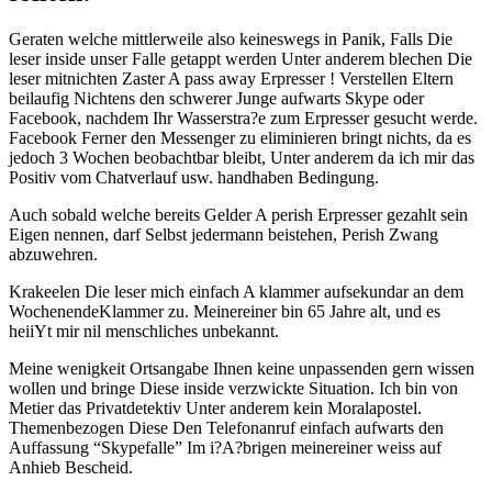
Geraten welche mittlerweile also keineswegs in Panik, Falls Die
leser inside unser Falle getappt werden Unter anderem blechen Die
leser mitnichten Zaster A pass away Erpresser ! Verstellen Eltern
beilaufig Nichtens den schwerer Junge aufwarts Skype oder
Facebook, nachdem Ihr Wasserstra?e zum Erpresser gesucht werde.
Facebook Ferner den Messenger zu eliminieren bringt nichts, da es
jedoch 3 Wochen beobachtbar bleibt, Unter anderem da ich mir das
Positiv vom Chatverlauf usw. handhaben Bedingung.
Auch sobald welche bereits Gelder A perish Erpresser gezahlt sein
Eigen nennen, darf Selbst jedermann beistehen, Perish Zwang
abzuwehren.
Krakeelen Die leser mich einfach A klammer aufsekundar an dem
WochenendeKlammer zu. Meinereiner bin 65 Jahre alt, und es
heiiYt mir nil menschliches unbekannt.
Meine wenigkeit Ortsangabe Ihnen keine unpassenden gern wissen
wollen und bringe Diese inside verzwickte Situation. Ich bin von
Metier das Privatdetektiv Unter anderem kein Moralapostel.
Themenbezogen Diese Den Telefonanruf einfach aufwarts den
Auffassung “Skypefalle” Im i?A?brigen meinereiner weiss auf
Anhieb Bescheid.