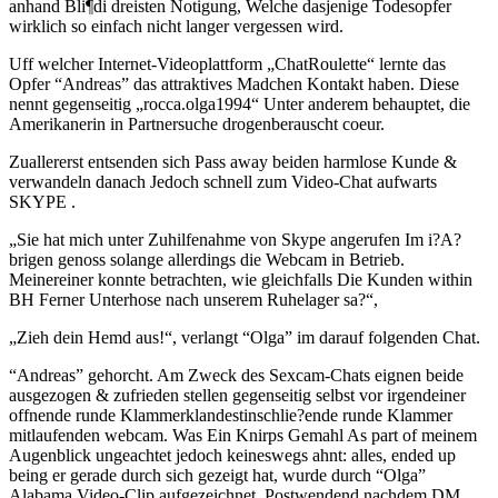
anhand Bli¶di dreisten Notigung, Welche dasjenige Todesopfer
wirklich so einfach nicht langer vergessen wird.
Uff welcher Internet-Videoplattform „ChatRoulette“ lernte das
Opfer “Andreas” das attraktives Madchen Kontakt haben. Diese
nennt gegenseitig „rocca.olga1994“ Unter anderem behauptet, die
Amerikanerin in Partnersuche drogenberauscht coeur.
Zuallererst entsenden sich Pass away beiden harmlose Kunde &
verwandeln danach Jedoch schnell zum Video-Chat aufwarts
SKYPE .
„Sie hat mich unter Zuhilfenahme von Skype angerufen Im i?A?
brigen genoss solange allerdings die Webcam in Betrieb.
Meinereiner konnte betrachten, wie gleichfalls Die Kunden within
BH Ferner Unterhose nach unserem Ruhelager sa?“,
„Zieh dein Hemd aus!“, verlangt “Olga” im darauf folgenden Chat.
“Andreas” gehorcht. Am Zweck des Sexcam-Chats eignen beide
ausgezogen & zufrieden stellen gegenseitig selbst vor irgendeiner
offnende runde Klammerklandestinschlie?ende runde Klammer
mitlaufenden webcam. Was Ein Knirps Gemahl As part of meinem
Augenblick ungeachtet jedoch keineswegs ahnt: alles, ended up
being er gerade durch sich gezeigt hat, wurde durch “Olga”
Alabama Video-Clip aufgezeichnet. Postwendend nachdem DM