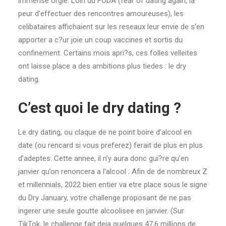
immense orgie. Loin du FODA (fear of dating again, la
peur d’effectuer des rencontres amoureuses), les
celibataires affichaient sur les reseaux leur envie de s’en
apporter a c?ur joie un coup vaccines et sortis du
confinement. Certains mois apri?s, ces folles velleites
ont laisse place a des ambitions plus tiedes : le dry
dating.
C’est quoi le dry dating ?
Le dry dating, ou claque de ne point boire d’alcool en
date (ou rencard si vous preferez) ferait de plus en plus
d’adeptes. Cette annee, il n’y aura donc gui?re qu’en
janvier qu’on renoncera a l’alcool : Afin de de nombreux Z
et millennials, 2022 bien entier va etre place sous le signe
du Dry January, votre challenge proposant de ne pas
ingerer une seule goutte alcoolisee en janvier. (Sur
TikTok, le challenge fait deja quelques 47,6 millions de