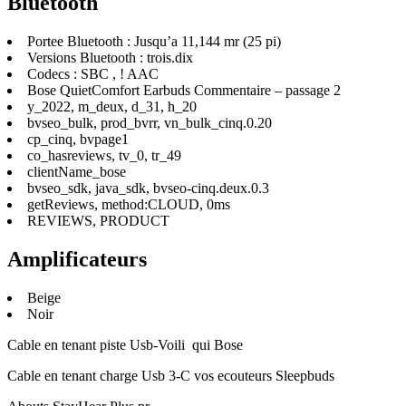
Bluetooth
Portee Bluetooth : Jusqu’a 11,144 mr (25 pi)
Versions Bluetooth : trois.dix
Codecs : SBC , ! AAC
Bose QuietComfort Earbuds Commentaire – passage 2
y_2022, m_deux, d_31, h_20
bvseo_bulk, prod_bvrr, vn_bulk_cinq.0.20
cp_cinq, bvpage1
co_hasreviews, tv_0, tr_49
clientName_bose
bvseo_sdk, java_sdk, bvseo-cinq.deux.0.3
getReviews, method:CLOUD, 0ms
REVIEWS, PRODUCT
Amplificateurs
Beige
Noir
Cable en tenant piste Usb-Voili qui Bose
Cable en tenant charge Usb 3-C vos ecouteurs Sleepbuds