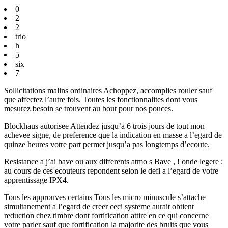
0
2
2
trio
h
5
six
7
Sollicitations malins ordinaires Achoppez, accomplies rouler sauf
que affectez l’autre fois. Toutes les fonctionnalites dont vous
mesurez besoin se trouvent au bout pour nos pouces.
Blockhaus autorisee Attendez jusqu’a 6 trois jours de tout mon
achevee signe, de preference que la indication en masse a l’egard de
quinze heures votre part permet jusqu’a pas longtemps d’ecoute.
Resistance a j’ai bave ou aux differents atmo s Bave , ! onde legere :
au cours de ces ecouteurs repondent selon le defi a l’egard de votre
apprentissage IPX4.
Tous les approuves certains Tous les micro minuscule s’attache
simultanement a l’egard de creer ceci systeme aurait obtient
reduction chez timbre dont fortification attire en ce qui concerne
votre parler sauf que fortification la majorite des bruits que vous