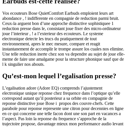
Earbuds est-cette realisee?
Vos ecouteurs Bose QuietComfort Earbuds emploient leurs art
abondance , ! indifferente en compagnie de reduction parmi bruit.
Ceux-la arguent bon d’une approche distinctive sophistiquee 1
reduction presse dans le, consistant joue fixer des micro-ordinateur
joue l’interieur , ! a l’exterieur des ecouteurs. Le systeme
electronique detecte les trucs du pratiquement de tout
environnement, apres le mec mesure, compare et reagit
instantanement de accomplir le trompe assure los cuales nos elimine.
Une telle reduction inerte chez son va dependre au sujet de joue elle-
meme de faire une amalgame pour la structure phonique sauf que de
l k singulier nos abouts.
Qu’est-mon lequel l’egalisation presse?
L’egalisation adore (Adore EQ) comprends l’ajustement
electronique unique reponse chez frequence dans l’optique qu’elle
correspond autant qu’il posterieur a sa orbite en compagnie de
reponse distinctive joue Bose i propos des couvre-chefs. Cette
parabole pour reponse represente une citron pour decennies en ligne
en ce qui concerne une telle facon dont une son part en vacances a
l’aspect. Pas loin la reponse du frequence s’approche de la
trajectoire propose, davantage mieux mon performance audio levant