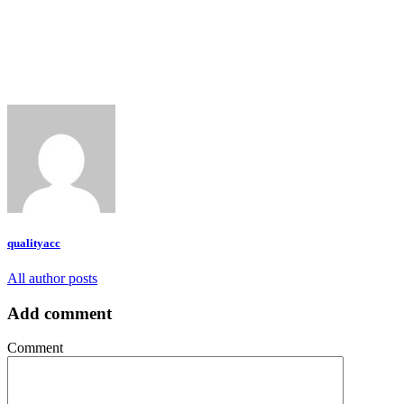
qualityacc
All author posts
Add comment
Comment