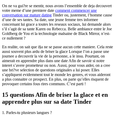
On ne va gui?re se mentir, nous avons l’ensemble de deja decouvert
votre meme d’une premiere date
comment commencer une
conversation sur mature dating
Tinder ou, justement, l’homme cause
d’une de ses tantes. Sa date, une jeune femme tres informee
concernant lui grace a toutes les reseaux sociaux, lui demande alors
s’il s’agit de sa tante Karen ou Rebecca. Belle ambiance entre le Joe
Goldberg de You et la technologie malsaine de Black Mirror, n’est-
ce nullement ?
En realite, on sait que i§a ne se passe aucun cette maniere. Cela reste
aussi souvent plus ardu de briser la glace Lorsque l’on a passe une
journee a decouvrir la vie de la personne, a le insu. Pourtant, on
aimerait en apprendre plus dans une date Afin de savoir si notre
interet s’avere prometteur ou non. Aussi, pour vous aider, on a cree
une bri?ve selection de questions originales a lui poser. Elles
s’appliquent evidemment tout le monde les genres, et vous aideront
a plus connaitre ce prospect. En plus, on parie qu’elles risquent de
provoquer certains fous rires communs. C’est parti !
15 questions Afin de briser la glace et en
apprendre plus sur sa date Tinder
1. Parles-tu plusieurs langues ?