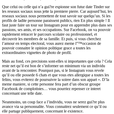
Que celui ou celle qui n’a gui?re espionne son futur date Tinder sur
les reseaux sociaux nous jette la premiere pierre. Car aujourd’hui, les
reseaux sociaux nous permettent de tout savoir sur quelqu’un. Si les
profils de ladite personne paraissent publics, rien En plus simple ! Il
faut juste faire un tour sur Instagram pour en apprendre plus dans ses
passions, ses amis, et ses occupations. Sur Facebook, on va pouvoir
rapidement retracer le parcours scolaire ou professionnel, et
decouvrir les membres de sa famille. Et puis, si vous cherchez
l’amour en temps electoral, vous aurez meme l”™occasion de
pouvoir connaitre le opinion politique grace a toutes les
extraordinaires vignettes de photo de profil.
Mais au fond, ces precisions sont-elles si importantes que cela ? Cela
reste net qu’il est bon de s’informer un minimum via un individu
avant de la rencontrer. Pourquoi pas, si le Instagram vous revele
qu’il ou elle possede 6 chats et que vous etes allergique a toutes les
felins, vous eviterez de poursuivre la soiree dans son appart ». D’la
meme maniere, si cette personne fera part d’un obscur groupe
Facebook de complotistes… vous pourriez repenser ce interet
concernant une telle date.
Neanmoins, un coup face a l’individu, vous ne serez gui?re plus
avance via sa personnalite. Vous connaitrez seulement ce qu’il ou
elle partage publiquement, concernant le existence.