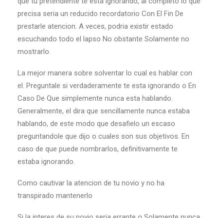
que tu pretendiente te esta ignorando, al completo lo que
precisa seri­a un reducido recordatorio Con El Fin De
prestarle atencion. A veces, podria existir estado
escuchando todo el lapso No obstante Solamente no
mostrarlo.
La mejor manera sobre solventar lo cual es hablar con
el. Preguntale si verdaderamente te esta ignorando o En
Caso De Que simplemente nunca esta hablando.
Generalmente, el dira que sencillamente nunca estaba
hablando, de este modo que desafielo un escaso
preguntandole que dijo o cuales son sus objetivos. En
caso de que puede nombrarlos, definitivamente te
estaba ignorando.
Como cautivar la atencion de tu novio y no ha
transpirado mantenerlo
Si la interes de su novio seri­a errante o Solamente nunca