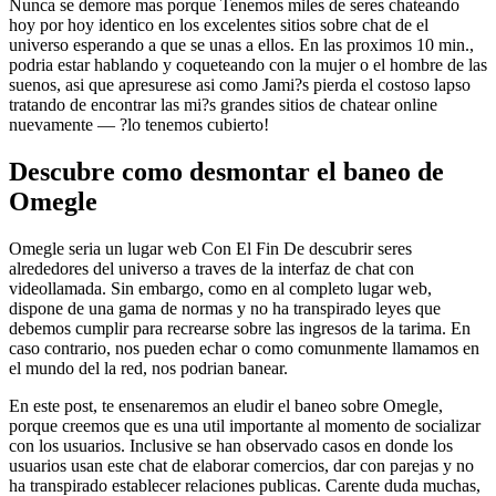
Nunca se demore mas porque Tenemos miles de seres chateando
hoy por hoy identico en los excelentes sitios sobre chat de el
universo esperando a que se unas a ellos. En las proximos 10 min.,
podria estar hablando y coqueteando con la mujer o el hombre de las
suenos, asi que apresurese asi­ como Jami?s pierda el costoso lapso
tratando de encontrar las mi?s grandes sitios de chatear online
nuevamente — ?lo tenemos cubierto!
Descubre como desmontar el baneo de
Omegle
Omegle seri­a un lugar web Con El Fin De descubrir seres
alrededores del universo a traves de la interfaz de chat con
videollamada. Sin embargo, como en al completo lugar web,
dispone de una gama de normas y no ha transpirado leyes que
debemos cumplir para recrearse sobre las ingresos de la tarima. En
caso contrario, nos pueden echar o como comunmente llamamos en
el mundo del la red, nos podri­an banear.
En este post, te ensenaremos an eludir el baneo sobre Omegle,
porque creemos que es una util importante al momento de socializar
con los usuarios. Inclusive se han observado casos en donde los
usuarios usan este chat de elaborar comercios, dar con parejas y no
ha transpirado establecer relaciones publicas. Carente duda muchas,