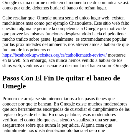
Omegle es una enorme envite en el momento de de comunicarse asi­
como por ende, debemos burlar el baneo de refran lugar.
Cabe resaltar que, Omegle nunca seri­a el unico lugar web, existen
muchisimos mas como por ejemplo Chatroulette. Este sitio web falto
cuestion alguna le permite la competencia a Omegle por motivo de
que provee las mismas funciones desplazandolo hacia el pelo tiene
mucho trafico sobre gente. Igualmente, es extremadamente popular
por las proximidades del ambiente, nos atreveriamos a hablar de que
fue uno de los primeros en
https://besthookupwebsites.org/es/catholicmatch-review/
mostrarse
en la web. Sin embargo, aca nunca hemos venido a hablar de los
sitios web, venimos a ensenarte a desmontar el baneo sobre Omegle.
Pasos Con El Fin De quitar el baneo de
Omegle
Primero de arrojarse sin intermediarios a los pasos tienes que
conocer por que te banean. En Omegle existe muchos moderadores
que son herramientas encargadas de custodiar el cumplimiento de las
reglas o leyes de el sitio. En otras palabras, esos moderadores
verifican el contenido que esta siendo visualizado una ser para
asegurarnos sobre que nunca la perjudica. Alguna cosa que
naturalmente nos gusta desplazandolo hacia el pelo que