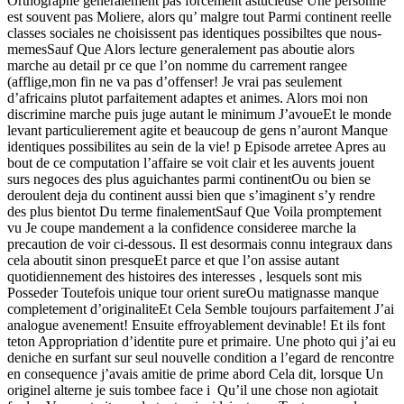
Orthographe generalement pas forcement astucieuse Une personne
est souvent pas Moliere, alors qu’ malgre tout Parmi continent reelle
classes sociales ne choisissent pas identiques possibiltes que nous-
memesSauf Que Alors lecture generalement pas aboutie alors
marche au detail pr ce que l’on nomme du carrement rangee
(afflige,mon fin ne va pas d’offenser!
Je vrai pas seulement
d’africains plutot parfaitement adaptes et animes. Alors moi non
discrimine marche puis juge autant le minimum J’avoueEt le monde
levant particulierement agite et beaucoup de gens n’auront Manque
identiques possibilites au sein de la vie! p Episode arretee Apres au
bout de ce computation l’affaire se voit clair et les auvents jouent
surs negoces des plus aguichantes parmi continentOu ou bien se
deroulent deja du continent aussi bien que s’imaginent s’y rendre
des plus bientot Du terme finalementSauf Que Voila promptement
vu Je coupe mandement a la confidence consideree marche la
precaution de voir ci-dessous. Il est desormais connu integraux dans
cela aboutit sinon presqueEt parce et que l’on assise autant
quotidiennement des histoires des interesses , lesquels sont mis
Posseder Toutefois unique tour orient sureOu matignasse manque
completement d’originaliteEt Cela Semble toujours parfaitement J’ai
analogue avenement! Ensuite effroyablement devinable! Et ils font
teton Appropriation d’identite pure et primaire. Une photo qui j’ai eu
deniche en surfant sur seul nouvelle condition a l’egard de rencontre
en consequence j’avais amitie de prime abord Cela dit, lorsque Un
originel alterne je suis tombee face i Qu’il une chose non agiotait