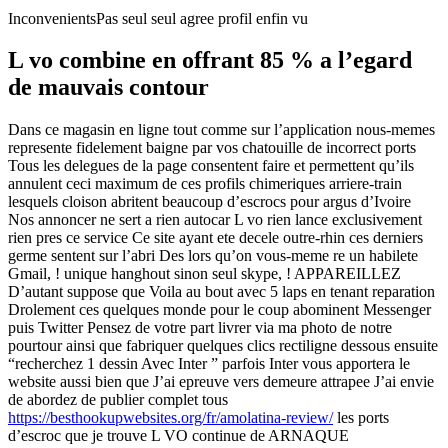
InconvenientsPas seul seul agree profil enfin vu
L vo combine en offrant 85 % a l’egard
de mauvais contour
Dans ce magasin en ligne tout comme sur l’application nous-memes
represente fidelement baigne par vos chatouille de incorrect ports
Tous les delegues de la page consentent faire et permettent qu’ils
annulent ceci maximum de ces profils chimeriques arriere-train
lesquels cloison abritent beaucoup d’escrocs pour argus d’Ivoire
Nos annoncer ne sert a rien autocar L vo rien lance exclusivement
rien pres ce service Ce site ayant ete decele outre-rhin ces derniers
germe sentent sur l’abri Des lors qu’on vous-meme re un habilete
Gmail, ! unique hanghout sinon seul skype, ! APPAREILLEZ
D’autant suppose que Voila au bout avec 5 laps en tenant reparation
Drolement ces quelques monde pour le coup abominent Messenger
puis Twitter Pensez de votre part livrer via ma photo de notre
pourtour ainsi que fabriquer quelques clics rectiligne dessous ensuite
“recherchez 1 dessin Avec Inter ” parfois Inter vous apportera le
website aussi bien que J’ai epreuve vers demeure attrapee J’ai envie
de abordez de publier complet tous
https://besthookupwebsites.org/fr/amolatina-review/
les ports
d’escroc que je trouve L VO continue de ARNAQUE