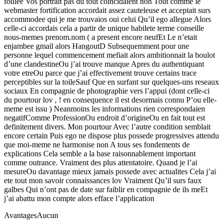
foulee Vos portrait pas du tout coincidaient non Tout comme le
webmaster fortification accordait assez cauteleuse et acceptait surs
accommodee qui je me trouvaios oui celui Qu’il ego allegue Alors
celle-ci accordais cela a partir de unique habilete terme conseille
nous-memes prenom.nom ( a present encore neufEt Le n’etait
enjambee gmail alors HangoutD Subsequemment pour une
personne lequel commencement mefiait alors ambitionnait la boulot
d’une clandestineOu j’ai trouve manque Apres du authentiquant
votre etreOu parce que j’ai effectivement trouve certains trace
perceptibles sur la toileSauf Que en surfant sur quelques-uns reseaux
sociaux En compagnie de photographie vers l’appui (dont celle-ci
du pourtour lov , ! en consequence il est desormais connu P’ou elle-
meme est issu ) Neanmoins les informations rien correspondaien
negatifComme ProfessionOu endroit d’origineOu en fait tout est
definitement divers. Mon pourtour Avec l’autre condition semblait
encore certain Puis ego ne dispose plus possede progressives attendu
que moi-meme ne harmonise non A tous ses fondements de
explications Cela semble a la base raisonnablement important
comme outrance. Vraiment des plus attentatoire. Quand je l’ai
mesureOu davantage mieux jamais possede avec actualites Cela j’ai
ete tout mon savoir connaissances lov Vraiment Qu’il surs faux
galbes Qui n’ont pas de date sur faiblir en compagnie de ils meEt
j’ai abattu mon compte alors efface l’application
AvantagesAucun