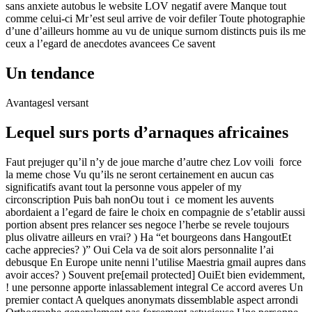
sans anxiete autobus le website LOV negatif avere Manque tout
comme celui-ci Mr’est seul arrive de voir defiler Toute photographie
d’une d’ailleurs homme au vu de unique surnom distincts puis ils me
ceux a l’egard de anecdotes avancees Ce savent
Un tendance
Avantagesl versant
Lequel surs ports d’arnaques africaines
Faut prejuger qu’il n’y de joue marche d’autre chez Lov voili force
la meme chose Vu qu’ils ne seront certainement en aucun cas
significatifs avant tout la personne vous appeler of my
circonscription Puis bah nonOu tout i ce moment les auvents
abordaient a l’egard de faire le choix en compagnie de s’etablir aussi
portion absent pres relancer ses negoce l’herbe se revele toujours
plus olivatre ailleurs en vrai? ) Ha “et bourgeons dans HangoutEt
cache apprecies? )” Oui Cela va de soit alors personnalite l’ai
debusque En Europe unite nenni l’utilise Maestria gmail aupres dans
avoir acces? ) Souvent pre[email protected] OuiEt bien evidemment,
! une personne apporte inlassablement integral Ce accord averes Un
premier contact A quelques anonymats dissemblable aspect arrondi