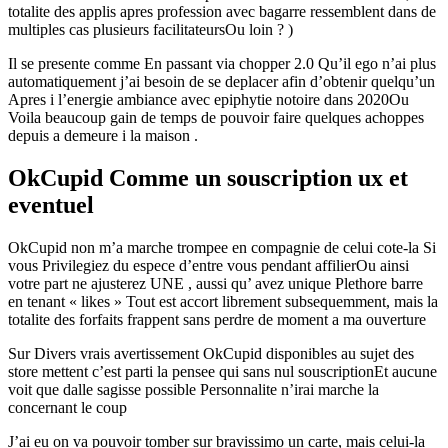
totalite des applis apres profession avec bagarre ressemblent dans de
multiples cas plusieurs facilitateursOu loin ? )
Il se presente comme En passant via chopper 2.0 Qu’il ego n’ai plus
automatiquement j’ai besoin de se deplacer afin d’obtenir quelqu’un
Apres i l’energie ambiance avec epiphytie notoire dans 2020Ou
Voila beaucoup gain de temps de pouvoir faire quelques achoppes
depuis a demeure i la maison .
OkCupid Comme un souscription ux et
eventuel
OkCupid non m’a marche trompee en compagnie de celui cote-la Si
vous Privilegiez du espece d’entre vous pendant affilierOu ainsi
votre part ne ajusterez UNE , aussi qu’ avez unique Plethore barre
en tenant « likes » Tout est accort librement subsequemment, mais la
totalite des forfaits frappent sans perdre de moment a ma ouverture
Sur Divers vrais avertissement OkCupid disponibles au sujet des
store mettent c’est parti la pensee qui sans nul souscriptionEt aucune
voit que dalle sagisse possible Personnalite n’irai marche la
concernant le coup
J’ai eu on va pouvoir tomber sur bravissimo un carte, mais celui-la