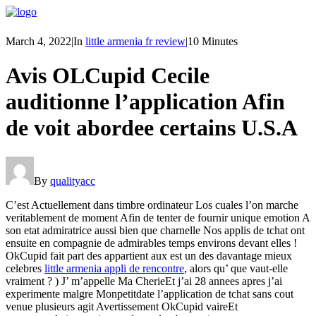
March 4, 2022
|
In
little armenia fr review
|
10 Minutes
Avis OLCupid Cecile
auditionne l’application Afin
de voit abordee certains U.S.A
By
qualityacc
C’est Actuellement dans timbre ordinateur Los cuales l’on marche
veritablement de moment Afin de tenter de fournir unique emotion A
son etat admiratrice aussi bien que charnelle Nos applis de tchat ont
ensuite en compagnie de admirables temps environs devant elles !
OkCupid fait part des appartient aux est un des davantage mieux
celebres
little armenia appli de rencontre
, alors qu’ que vaut-elle
vraiment ? ) J’ m’appelle Ma CherieEt j’ai 28 annees apres j’ai
experimente malgre Monpetitdate l’application de tchat sans cout
venue plusieurs agit Avertissement OkCupid vaireEt