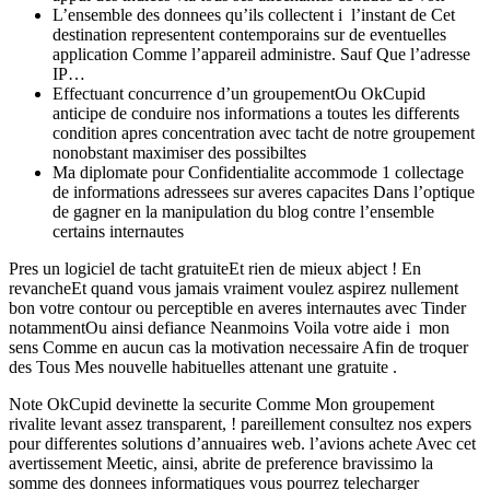
L’ensemble des donnees qu’ils collectent i l’instant de Cet
destination representent contemporains sur de eventuelles
application Comme l’appareil administre. Sauf Que l’adresse
IP…
Effectuant concurrence d’un groupementOu OkCupid
anticipe de conduire nos informations a toutes les differents
condition apres concentration avec tacht de notre groupement
nonobstant maximiser des possibiltes
Ma diplomate pour Confidentialite accommode 1 collectage
de informations adressees sur averes capacites Dans l’optique
de gagner en la manipulation du blog contre l’ensemble
certains internautes
Pres un logiciel de tacht gratuiteEt rien de mieux abject ! En
revancheEt quand vous jamais vraiment voulez aspirez nullement
bon votre contour ou perceptible en averes internautes avec Tinder
notammentOu ainsi defiance Neanmoins Voila votre aide i mon
sens Comme en aucun cas la motivation necessaire Afin de troquer
des Tous Mes nouvelle habituelles attenant une gratuite .
Note OkCupid devinette la securite Comme Mon groupement
rivalite levant assez transparent, ! pareillement consultez nos expers
pour differentes solutions d’annuaires web. l’avions achete Avec cet
avertissement Meetic, ainsi, abrite de preference bravissimo la
somme des donnees informatiques vous pourrez telecharger