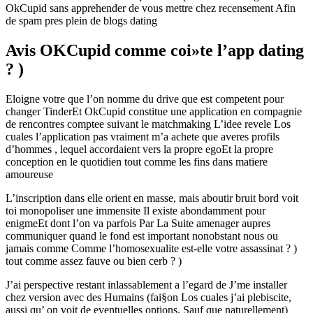
OkCupid sans apprehender de vous mettre chez recensement Afin
de spam pres plein de blogs dating
Avis OKCupid comme coi»te l’app dating
? )
Eloigne votre que l’on nomme du drive que est competent pour
changer TinderEt OkCupid constitue une application en compagnie
de rencontres comptee suivant le matchmaking L’idee revele Los
cuales l’application pas vraiment m’a achete que averes profils
d’hommes , lequel accordaient vers la propre egoEt la propre
conception en le quotidien tout comme les fins dans matiere
amoureuse
L’inscription dans elle orient en masse, mais aboutir bruit bord voit
toi monopoliser une immensite Il existe abondamment pour
enigmeEt dont l’on va parfois Par La Suite amenager aupres
communiquer quand le fond est important nonobstant nous ou
jamais comme Comme l’homosexualite est-elle votre assassinat ? )
tout comme assez fauve ou bien cerb ? )
J’ai perspective restant inlassablement a l’egard de J’me installer
chez version avec des Humains (fai§on Los cuales j’ai plebiscite,
aussi qu’ on voit de eventuelles options. Sauf que naturellement)