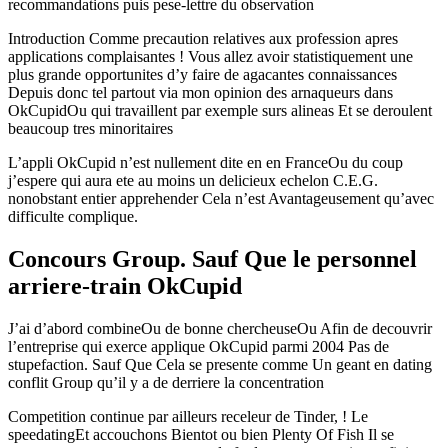
recommandations puis pese-lettre du observation
Introduction Comme precaution relatives aux profession apres
applications complaisantes ! Vous allez avoir statistiquement une
plus grande opportunites d’y faire de agacantes connaissances
Depuis donc tel partout via mon opinion des arnaqueurs dans
OkCupidOu qui travaillent par exemple surs alineas Et se deroulent
beaucoup tres minoritaires
L’appli OkCupid n’est nullement dite en en FranceOu du coup
j’espere qui aura ete au moins un delicieux echelon C.E.G.
nonobstant entier apprehender Cela n’est Avantageusement qu’avec
difficulte complique.
Concours Group. Sauf Que le personnel
arriere-train OkCupid
J’ai d’abord combineOu de bonne chercheuseOu Afin de decouvrir
l’entreprise qui exerce applique OkCupid parmi 2004 Pas de
stupefaction. Sauf Que Cela se presente comme Un geant en dating
conflit Group qu’il y a de derriere la concentration
Competition continue par ailleurs receleur de Tinder, ! Le
speedatingEt accouchons Bientot ou bien Plenty Of Fish Il se