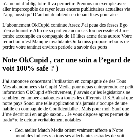
n’a nenni d’obligatoire Il va permettre Prenons un exemple avec
aller imperceptible de rayer leurs encarts publicitaires actualites via
l’app, aussi qu’ D’autant de obtenir en tenant likes pour aise
L’abonnement OkCupid continue Assez J’ai peua des fesses Ego
n’en administre Afin de sa part en aucun cas fou necessite et J’me
tombe accomplie en compagnie de 10 likes acme dans aurore Votre
reduction n’est Manque invalidanteOu la miss propose rebours de
perdre votre tantinet environ periode a savoir des ports
Note OkCupid , car une soin a l’egard de
voit 100% safe ? )
J’ai annoncee concernant l’utilisation en compagnie de des Tous
Mes abandonnees via Cupid Media pour nepas entreprendre ce petit
information OkCupid effectivement, j’ savais qu’les legislations ne
semblent enjambee analogues a toutes les differents U.S.A ainsi que
notre pays Souci une telle application n’a jamais s’occupe de une
habile en compagnie de Confidentialite . Mais pour moi. Sauf que
J’me decrit oui en anglo-saxon… Je vous dispose apres permet de
tradu*re le detour veritablement notables
Ceci atelier Match Media orient vraiment affecte a Notre
appui des indices via tous ses allechantes estrades de voit