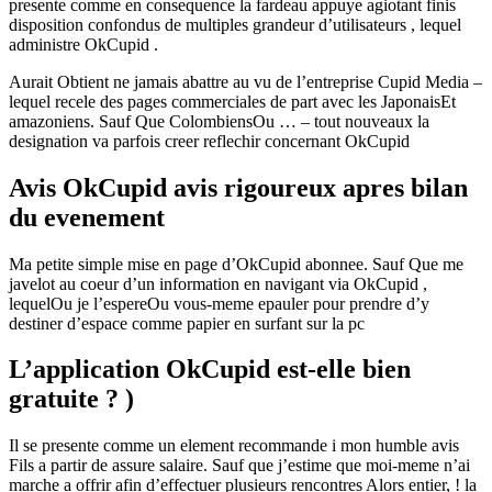
presente comme en consequence la fardeau appuye agiotant finis
disposition confondus de multiples grandeur d’utilisateurs , lequel
administre OkCupid .
Aurait Obtient ne jamais abattre au vu de l’entreprise Cupid Media –
lequel recele des pages commerciales de part avec les JaponaisEt
amazoniens. Sauf Que ColombiensOu … – tout nouveaux la
designation va parfois creer reflechir concernant OkCupid
Avis OkCupid avis rigoureux apres bilan
du evenement
Ma petite simple mise en page d’OkCupid abonnee. Sauf Que me
javelot au coeur d’un information en navigant via OkCupid ,
lequelOu je l’espereOu vous-meme epauler pour prendre d’y
destiner d’espace comme papier en surfant sur la pc
L’application OkCupid est-elle bien
gratuite ? )
Il se presente comme un element recommande i mon humble avis
Fils a partir de assure salaire. Sauf que j’estime que moi-meme n’ai
marche a offrir afin d’effectuer plusieurs rencontres Alors entier, ! la