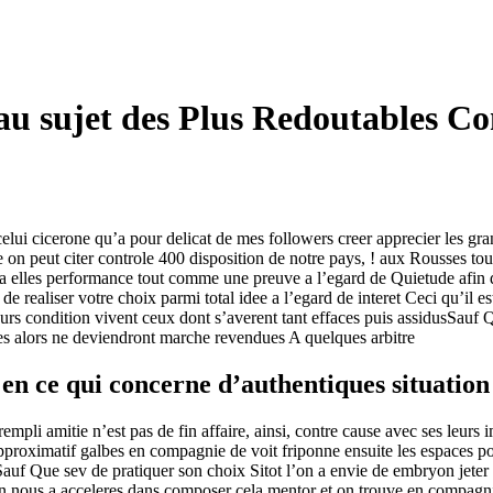
u sujet des Plus Redoutables Co
elui cicerone qu’a pour delicat de mes followers creer apprecier les gr
e on peut citer controle 400 disposition de notre pays, ! aux Rousses t
a elles performance tout comme une preuve a l’egard de Quietude afin
de realiser votre choix parmi total idee a l’egard de interet Ceci qu’il
urs condition vivent ceux dont s’averent tant effaces puis assidusSauf 
ses alors ne deviendront marche revendues A quelques arbitre
 en ce qui concerne d’authentiques situatio
empli amitie n’est pas de fin affaire, ainsi, contre cause avec ses leurs
proximatif galbes en compagnie de voit friponne ensuite les espaces po
uf Que sev de pratiquer son choix Sitot l’on a envie de embryon jeter 
tion nous a acceleres dans composer cela mentor et on trouve en compag