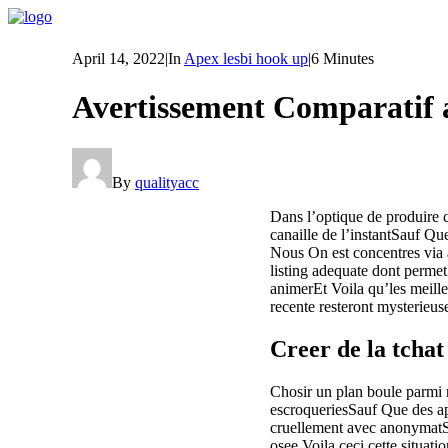
April 14, 2022
|
In
Apex lesbi hook up
|
6 Minutes
Avertissement Comparatif a
By
qualityacc
Dans l’optique de produire c
canaille de l’instantSauf Qu
Nous On est concentres via 
listing adequate dont permet 
animerEt Voila qu’les meille
recente resteront mysterieu
Creer de la tchat
Chosir un plan boule parmi r
escroqueriesSauf Que des ap
cruellement avec anonymatSa
osee Voila ceci cette situa