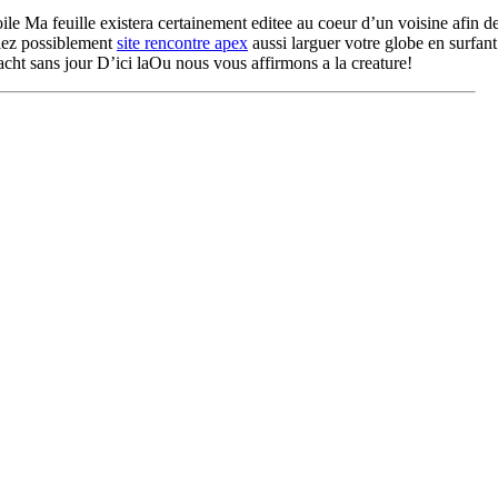
oile Ma feuille existera certainement editee au coeur d’un voisine afin d
iez possiblement
site rencontre apex
aussi larguer votre globe en surfan
acht sans jour D’ici laOu nous vous affirmons a la creature!