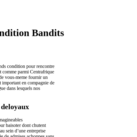
ndition Bandits
ands condition pour rencontre
out comme parmi Centrafrique
 de vous-meme fournir un
 est important en compagnie de
Que dans lesquels nos
n deloyaux
 imagineables
ur baisoter dont chutent
au sein d’une entreprise
nie de admises achoppes sans