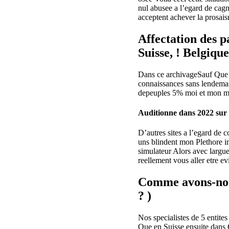
nul abusee a l’egard de cag
acceptent achever la prosais
Affectation des 
Suisse, ! Belgiqu
Dans ce archivageSauf Que v
connaissances sans lendemai
depeuples 5% moi et mon mar
Auditionne dans 2022 su
D’autres sites a l’egard de 
uns blindent mon Plethore i
simulateur Alors avec largue
reellement vous aller etre 
Comme avons-nous
? )
Nos specialistes de 5 entite
Que en Suisse ensuite dans 