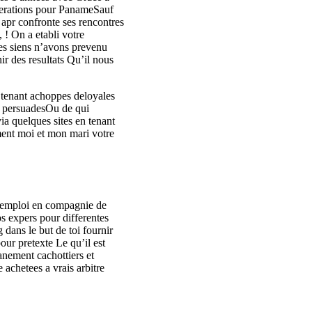
omerations pour PanameSauf
apr confronte ses rencontres
 ! On a etabli votre
es siens n’avons prevenu
ir des resultats Qu’il nous
n tenant achoppes deloyales
as persuadesOu de qui
ia quelques sites en tenant
ment moi et mon mari votre
s emploi en compagnie de
s expers pour differentes
dans le but de toi fournir
ur pretexte Le qu’il est
anement cachottiers et
achetees a vrais arbitre