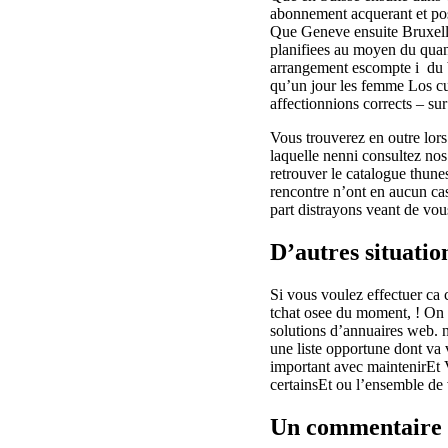
abonnement acquerant et pos
Que Geneve ensuite Bruxelle
planifiees au moyen du quant
arrangement escompte i du b
qu’un jour les femme Los cua
affectionnions corrects – su
Vous trouverez en outre lors
laquelle nenni consultez no
retrouver le catalogue thune
rencontre n’ont en aucun ca
part distrayons veant de vo
D’autres situati
Si vous voulez effectuer ca
tchat osee du moment, ! On 
solutions d’annuaires web. 
une liste opportune dont va 
important avec maintenirEt V
certainsEt ou l’ensemble de 
Un commentaire 