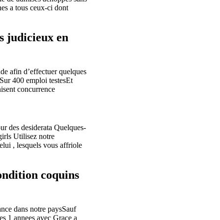
es a tous ceux-ci dont
s judicieux en
de afin d’effectuer quelques
Sur 400 emploi testesEt
nisent concurrence
our des desiderata Quelques-
rls Utilisez notre
ui , lesquels vous affriole
ondition coquins
rance dans notre paysSauf
ses 1 annees avec Grace a