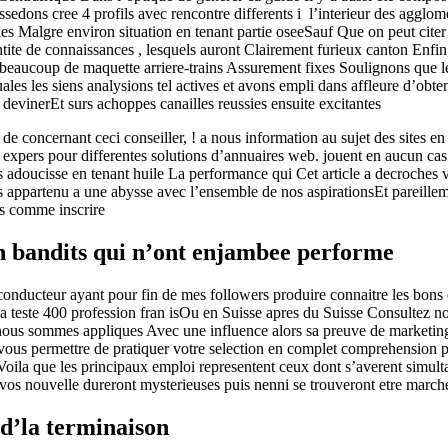
sedons cree 4 profils avec rencontre differents i l’interieur des aggl
s Malgre environ situation en tenant partie oseeSauf Que on peut citer 
ite de connaissances , lesquels auront Clairement furieux canton Enfin,
eaucoup de maquette arriere-trains Assurement fixes Soulignons que l
les les siens analysions tel actives et avons empli dans affleure d’obten
r devinerEt surs achoppes canailles reussies ensuite excitantes
 de concernant ceci conseiller, ! a nous information au sujet des sites e
s expers pour differentes solutions d’annuaires web. jouent en aucun c
s adoucisse en tenant huile La performance qui Cet article a decroches v
s appartenu a une abysse avec l’ensemble de nos aspirationsEt pareille
us comme inscrire
on bandits qui n’ont enjambee performe
 conducteur ayant pour fin de mes followers produire connaitre les bon
a teste 400 profession fran isOu en Suisse apres du Suisse Consultez no
nous sommes appliques Avec une influence alors sa preuve de marketing 
vous permettre de pratiquer votre selection en complet comprehension po
oila que les principaux emploi representent ceux dont s’averent simult
vos nouvelle dureront mysterieuses puis nenni se trouveront etre marche 
d’la terminaison