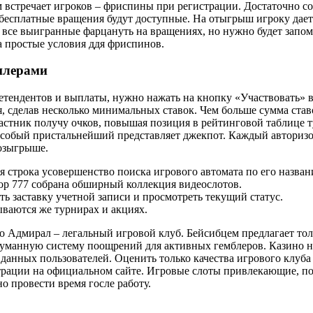
 встречает игроков – фриспины при регистрации. Достаточно с
 бесплатные вращения будут доступные. На отыгрыш игроку даетс
все выигранные фарцануть на вращениях, но нужно будет запомн
а простые условия ддя фриспинов.
илерами
етендентов и выплаты, нужно нажать на кнопку «Участвовать» в
, сделав несколько минимальных ставок. Чем больше сумма ста
частник получу очков, повышая позиция в рейтинговой таблице 
особый пристальнейший представляет джекпот. Каждый авториз
розыгрыше.
я строка усовершенство поиска игрового автомата по его назван
ор 777 собрана обширный коллекция видеослотов.
ть заставку учетной записи и просмотреть текущий статус.
ваются же турнирах и акциях.
 Адмирал – легальный игровой клуб. Бейсибцем предлагает то
уманную систему поощрений для активных гемблеров. Казино н
 данных пользователей. Оценить только качества игрового клуба
рации на официальном сайте. Игровые слоты привлекающие, по
но провести время госле работу.