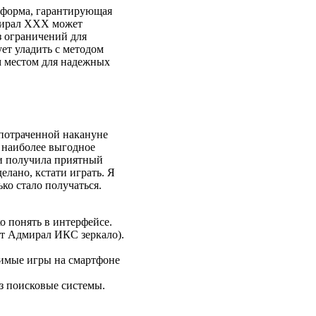
тформа, гарантирующая
мирал XХХ может
з ограничений для
ет уладить с методом
м местом для надежных
 потраченной накануне
 наиболее выгодное
и получила приятный
елано, кстати играть. Я
ько стало получаться.
о понять в интерфейсе.
от Адмирал ИКС зеркало).
бимые игры на смартфоне
ез поисковые системы.