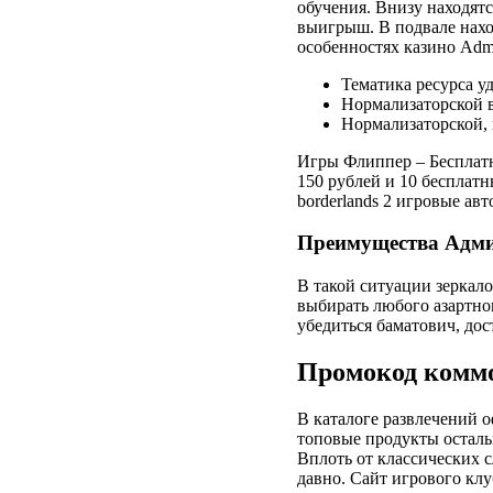
обучения. Внизу находят
выигрыш. В подвале нахо
особенностях казино Admi
Тематика ресурса у
Нормализаторской в
Нормализаторской, 
Игры Флиппер – Бесплатн
150 рублей и 10 бесплатн
borderlands 2 игровые ав
Преимущества Адм
В такой ситуации зеркал
выбирать любого азартно
убедиться баматович, до
Промокод коммо
В каталоге развлечений 
топовые продукты осталь
Вплоть от классических 
давно. Сайт игрового клу