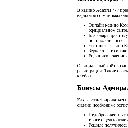
В казино Admiral 777 пре
варианты со минимальны
Онлайн казино Ком
официальном сайте
Благодаря простому
но и подопечных.
Честность казино 
Зеркало – это он же
Редки исключение с
Официальный сайт казино
регистрации. Такие слот
клубов.
Бонусы Адмира
Как зарегистрироваться н
онлайн необходима регис
Недобросовестные к
также с целью взло
Решила получилось 