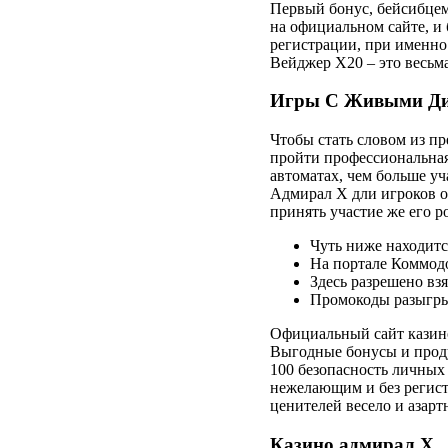
Первый бонус, бейсибцем
на официальном сайте, и
регистрации, при именно 
Вейджер Х20 – это весьм
Игры С Живыми Д
Чтобы стать словом из пр
пройти профессиональная
автоматах, чем больше у
Адмирал Х дли игроков 
принять участие же его 
Чуть ниже находитс
На портале Коммод
Здесь разрешено взя
Промокоды разыгры
Официальный сайт казино
Выгодные бонусы и прод
100 безопасность личных
нежелающим и без регист
ценителей весело и азарт
Казино адмирал Х