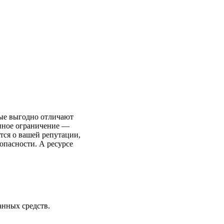
рые выгодно отличают
енное ограничение —
тся о вашей репутации,
опасности. А ресурсе
анных средств.