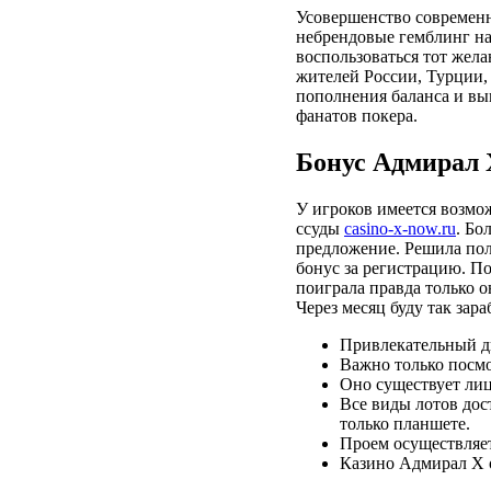
Усовершенство современн
небрендовые гемблинг н
воспользоваться тот жела
жителей России, Турции,
пополнения баланса и вы
фанатов покера.
Бонус Адмирал 
У игроков имеется возмо
ссуды
casino-x-now.ru
. Бо
предложение. Решила пол
бонус за регистрацию. По
поиграла правда только о
Через месяц буду так зар
Привлекательный ди
Важно только посмо
Оно существует ли
Все виды лотов дос
только планшете.
Проем осуществляет
Казино Адмирал Х о