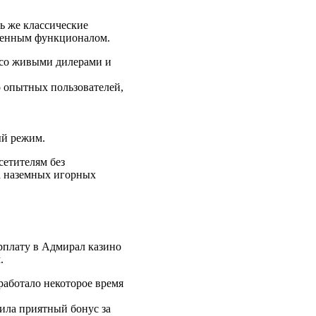
ь же классические
ренным функционалом.
 со живыми дилерами и
о опытных пользователей,
ый режим.
сетителям без
а наземных игорных
арплату в Адмирал казино
.
работало некоторое время
ила приятный бонус за