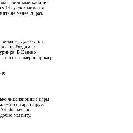
оздать личными кабинет
я 14 суток с момента
ить не менее 20 раз.
 виджете. Далее стоит
вок а необходимых
турнира. В Казино
ованный геймер например
ию.
лько лицензионные игры.
адежно и гарантирует
 Admiral можно
добно магниту,