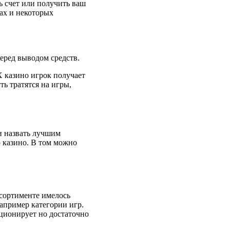
 счет или получить ваш
ах и некоторых
еред выводом средств.
 казино игрок получает
ь тратятся на игры,
и назвать лучшим
 казино. В том можно
ссортименте имелось
апример категории игр.
кционирует но достаточно