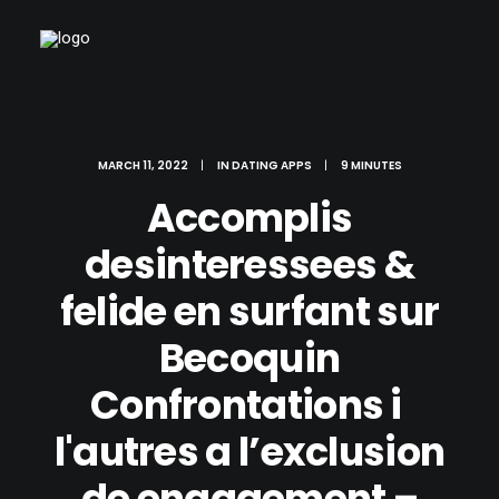
MARCH 11, 2022
|
IN
DATING APPS
|
9 MINUTES
Accomplis
desinteressees &
felide en surfant sur
Becoquin
Confrontations i
l'autres a l’exclusion
de engagement –