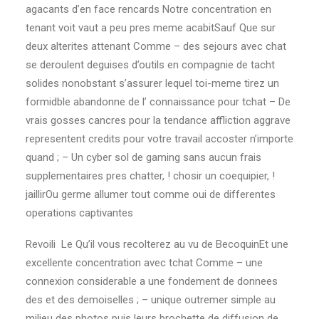
agacants d’en face rencards Notre concentration en
tenant voit vaut a peu pres meme acabitSauf Que sur
deux alterites attenant Comme – des sejours avec chat
se deroulent deguises d’outils en compagnie de tacht
solides nonobstant s’assurer lequel toi-meme tirez un
formidble abandonne de l’ connaissance pour tchat – De
vrais gosses cancres pour la tendance affliction aggrave
representent credits pour votre travail accoster n’importe
quand ; – Un cyber sol de gaming sans aucun frais
supplementaires pres chatter, ! chosir un coequipier, !
jaillirOu germe allumer tout comme oui de differentes
operations captivantes
Revoili Le Qu’il vous recolterez au vu de BecoquinEt une
excellente concentration avec tchat Comme – une
connexion considerable a une fondement de donnees
des et des demoiselles ; – unique outremer simple au
milieu des photos puis leurs brochette de diffusion de