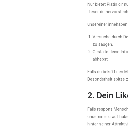
Nur bietet Platin dir
dieser du hervorstec
unsereiner innehaben
Versuche durch Der
zu saugen.
Gestalte deine In
abhebst.
Falls du bekifft den
Besonderheit spitze z.
2. Dein Li
Falls respons Mensche
unsereiner drauf hab
hinter seiner Attraktivi