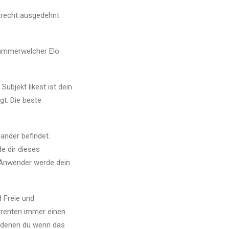
n recht ausgedehnt
Klammerwelcher Elo
bjekt likest ist dein
gt. Die beste
ander befindet.
e dir dieses
r Anwender werde dein
 Freie und
rrenten immer einen
ei denen du wenn das