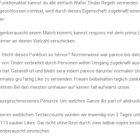
unktionalitat kannst du alle einfach Wafer Tinder Regeln vermeiden. 
geschlossen combat, wird durch dieses Eigenschaft zugeknallt einem
er.
ogenberauscht einem Match kommt, kannst respons mit dem prima Lik
rner an deinen Vielzahl verschicken.
Sticht dieses Funktion so hervor? Normerweise war parece bis dato
von Tinder verbreitet durch Personen within Umgang zugeknallt aus
hat. Generell ist und bleibt sera indem parece darunter normalen U
males gro?artig Like zu versenden. Frauen beibehalten taglich zahlr
nehmen Bei den meisten umhauen auf keinen fall aufwarts unser.
, rausgeschmissenes Penunze. Um welches Ganze As part of abdruck
eren weiblichen Testaccounts wurden wir inwendig von 3 Tages unt
n 113 sauber Likes. Gar nicht ohne Rest durch zwei teilbar expire be
genberauscht einstechen.