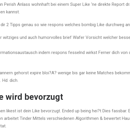
 nun Perish Anlass wohnhaft bei einem Super Like ‘ne direkte Report d
hen kannst.
 dir 2 Tipps genau so wie respons welches bombig Like durchweg a
 witziges und auch humorvolles brief Wafer Vorsicht welcher besser
formationsaustausch indem respons fesselnd wirkst Ferner dich von
 Mannern gehorst expire bloi?A? wenige bis gar keine Matches bekom
 Hd. dich.
ke wird bevorzugt
n likest ist dein Like bevorzugt. Ended up being hei?t Dies fassbar.
en arbeitet Tinder Mittels verschiedenen Algorithmen & bewertet Ha
tat.