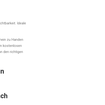
htbarkeit. Ideale
chein zu Handen
en kostenlosen
n den richtigen
in
sch