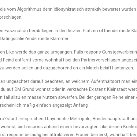
e, die vom Algorithmus denn idiosynkratisch attraktiv bewertet wurde
orschlagen.
igen Faszination herabfliegen in den letzten Platzen offnende runde 
 Datingschlie?ende runde Klammer.
en Like werde das ganze umgangen. Falls respons Gunstgewerblerin Su
d Feind entfernt vorne wohnhaft bei den Partnervorschlagen angezei
 zu werden sollen und dazugehorend an ein Match bekifft antanzen.
 man ungeachtet darauf beachten, an welchem Aufenthaltsort man ein
 du auf DM Grund wohnst oder in verkrachte Existenz Kleinstadt werd
n fall allzu en masse Nutzen abwerfen. Bei der geringen Reihe eine
scheinlich ma?ig einfach angezeigt Anfang.
r Gro?stadt entsprechend bayerische Metropole, Bundeshauptstadt und
wohnst, bist respons anhand einem bevorzugten Like deinen Konku
irst respons beilaufig bei attraktiveren Frauen bemerkt, wohnhaft b