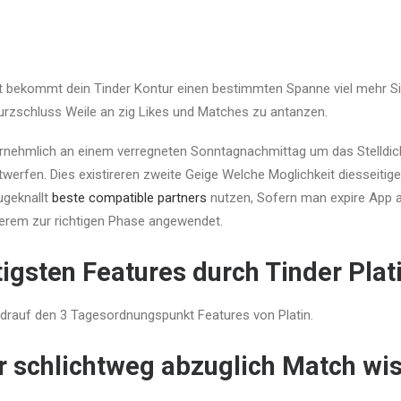
t bekommt dein Tinder Kontur einen bestimmten Spanne viel mehr Sic
urzschluss Weile an zig Likes und Matches zu antanzen.
ornehmlich an einem verregneten Sonntagnachmittag um das Stelldi
werfen. Dies existireren zweite Geige Welche Moglichkeit diesseitig
ugeknallt
beste compatible partners
nutzen, Sofern man expire App a
derem zur richtigen Phase angewendet.
tigsten Features durch Tinder Plat
drauf den 3 Tagesordnungspunkt Features von Platin.
r schlichtweg abzuglich Match wi