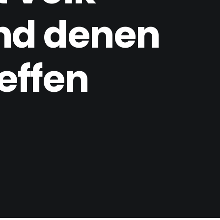
nd denen
reffen