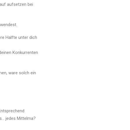
rauf aufsetzen bei
nwendest.
e Halfte unter dich
 deinen Konkurrenten
men, ware solch ein
 Entsprechend
us… jedes Mittelma?