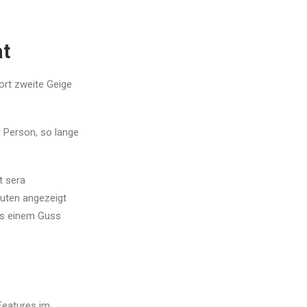
at
ort zweite Geige
 Person, so lange
t sera
uten angezeigt
aus einem Guss
Features im