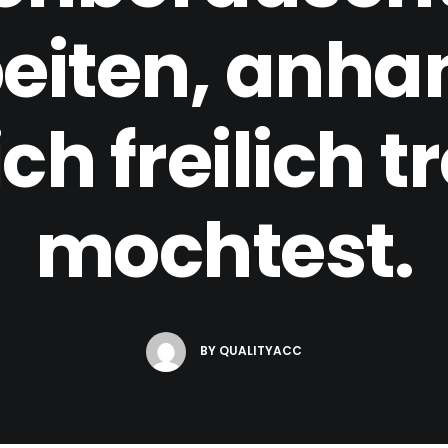
eiten, anha
ch freilich t
mochtest.
BY
QUALITYACC