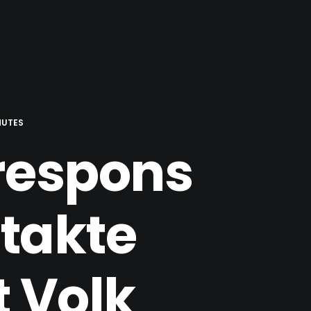
NUTES
 respons
takte
 Volk