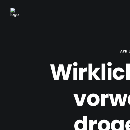
APRIL
Wirklic
vorw
drog