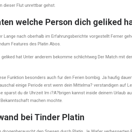
in dieser Flut unrettbar gehst.
ten welche Person dich geliked h
r Lange nach oberhalb im Erfahrungsberichte vorgestellt Ferner geh
andum Features des Platin Abos.
h geliked hat Unter anderem bekomme schlichtweg Der Match mit der
ese Funktion besonders auch fur den Ferien bombig. Ja haufig dauer
chal einige Periode erst wenn dein Mittelma? verstandigen auf Le
e sparst du dir Uhrzeit Im i?A?brigen kannst inside deinem Urlaub 
h Bekanntschaft machen mochte.
and bei Tinder Platin
 drogenberauscht den Spesen durch Platin. Je Wafer verbesserten 