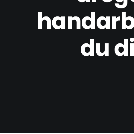
handarb
du di