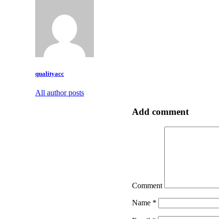
qualityacc
All author posts
Add comment
Comment
Name
*