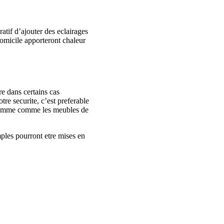
atif d’ajouter des eclairages
domicile apporteront chaleur
re dans certains cas
re securite, c’est preferable
s comme comme les meubles de
ples pourront etre mises en