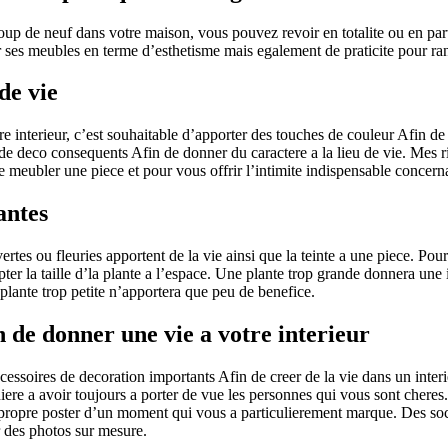
p de neuf dans votre maison, vous pouvez revoir en totalite ou en part 
r ses meubles en terme d’esthetisme mais egalement de praticite pour rang
de vie
e interieur, c’est souhaitable d’apporter des touches de couleur Afin de
de deco consequents Afin de donner du caractere a la lieu de vie. Mes 
 meubler une piece et pour vous offrir l’intimite indispensable concernan
antes
ertes ou fleuries apportent de la vie ainsi que la teinte a une piece. Pour 
pter la taille d’la plante a l’espace. Une plante trop grande donnera une
 plante trop petite n’apportera que peu de benefice.
n de donner une vie a votre interieur
cessoires de decoration importants Afin de creer de la vie dans un interi
iere a avoir toujours a porter de vue les personnes qui vous sont chere
 propre poster d’un moment qui vous a particulierement marque. Des soc
 des photos sur mesure.