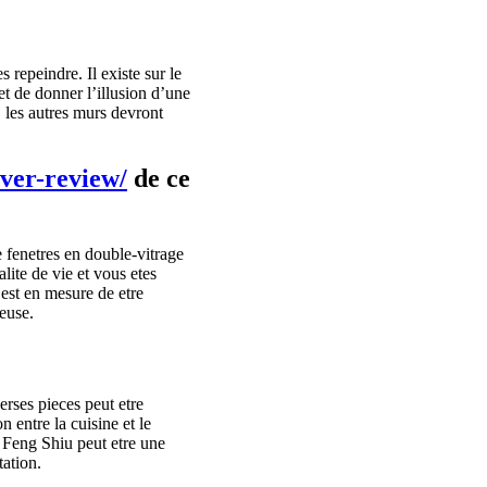
 repeindre. Il existe sur le
t de donner l’illusion d’une
 les autres murs devront
iver-review/
de ce
e fenetres en double-vitrage
lite de vie et vous etes
 est en mesure de etre
reuse.
erses pieces peut etre
 entre la cuisine et le
e Feng Shiu peut etre une
ation.