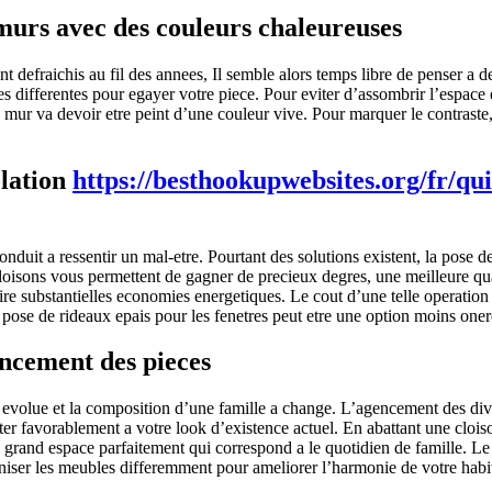
murs avec des couleurs chaleureuses
 defraichis au fil des annees, Il semble alors temps libre de penser a des
 differentes pour egayer votre piece. Pour eviter d’assombrir l’espace e
 mur va devoir etre peint d’une couleur vive. Pour marquer le contraste,
olation
https://besthookupwebsites.org/fr/qu
nduit a ressentir un mal-etre. Pourtant des solutions existent, la pose d
 cloisons vous permettent de gagner de precieux degres, une meilleure qua
re substantielles economies energetiques. Le cout d’une telle operation
la pose de rideaux epais pour les fenetres peut etre une option moins one
encement des pieces
a evolue et la composition d’une famille a change. L’agencement des div
er favorablement a votre look d’existence actuel. En abattant une cloison
 grand espace parfaitement qui correspond a le quotidien de famille. L
niser les meubles differemment pour ameliorer l’harmonie de votre habit