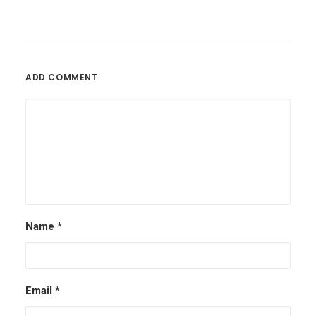
ADD COMMENT
Name
*
Email
*