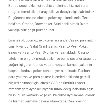
Bonus seçenekleri için bahis sitelerinde hizmet veren
müşteri temsilcilerini arayabilir ve detaylı bilgi alabilirsiniz.
Bugüncanlı casino siteleri poker oyunlarıdalında; Texas
hold’em, Omaha, Draw poker, Stud dahil olmak üzere
yaklaşık yüz çeşit poker sunar.
Lisanslı olduğumuz aktiviteler arasında Casino parimatch
giriş, Piyango, Sabit Oranlı Bahis, Peer to Peer Poker,
Bingo ve Peer to Peer Oyunlar yer almaktadır. Casino
sitelerinin en ç ok merak edilen ve bahis severler arasında
yoğun ilgi gören bonus ve promosyon kampanyalarının
başında bedava poker bonusu yer almaktadır. Paribahis
para yatırma ve para çekme işlemleri hakkında gerekli
bilgileri edinmek için, sitenin SSS bölümünü ziyaret
etmeniz gerekiyor. Krupiyenin tutabileceği hakkında açık
bir ipucu ile kartların köşesini kaldırma uygulaması olarak
da hizmet vermeye devam etmektedir. Canlı casino