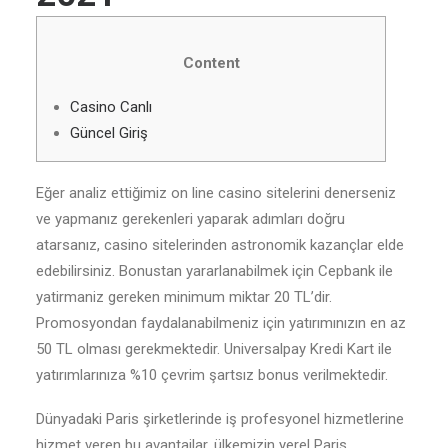
Content
Casino Canlı
Güncel Giriş
Eğer analiz ettiğimiz on line casino sitelerini denerseniz
ve yapmanız gerekenleri yaparak adımları doğru
atarsanız, casino sitelerinden astronomik kazançlar elde
edebilirsiniz. Bonustan yararlanabilmek için Cepbank ile
yatirmaniz gereken minimum miktar 20 TL’dir.
Promosyondan faydalanabilmeniz için yatırımınızın en az
50 TL olması gerekmektedir. Universalpay Kredi Kart ile
yatırımlarınıza %10 çevrim şartsız bonus verilmektedir.
Dünyadaki Paris şirketlerinde iş profesyonel hizmetlerine
hizmet veren bu avantajlar, ülkemizin yerel Paris