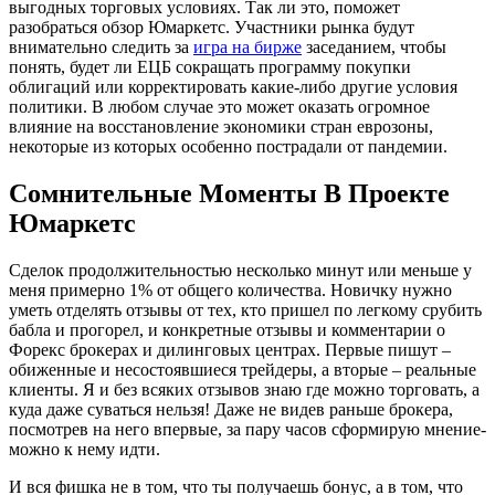
выгодных торговых условиях. Так ли это, поможет
разобраться обзор Юмаркетс. Участники рынка будут
внимательно следить за
игра на бирже
заседанием, чтобы
понять, будет ли ЕЦБ сокращать программу покупки
облигаций или корректировать какие-либо другие условия
политики. В любом случае это может оказать огромное
влияние на восстановление экономики стран еврозоны,
некоторые из которых особенно пострадали от пандемии.
Сомнительные Моменты В Проекте
Юмаркетс
Сделок продолжительностью несколько минут или меньше у
меня примерно 1% от общего количества. Новичку нужно
уметь отделять отзывы от тех, кто пришел по легкому срубить
бабла и прогорел, и конкретные отзывы и комментарии о
Форекс брокерах и дилинговых центрах. Первые пишут –
обиженные и несостоявшиеся трейдеры, а вторые – реальные
клиенты. Я и без всяких отзывов знаю где можно торговать, а
куда даже суваться нельзя! Даже не видев раньше брокера,
посмотрев на него впервые, за пару часов сформирую мнение-
можно к нему идти.
И вся фишка не в том, что ты получаешь бонус, а в том, что