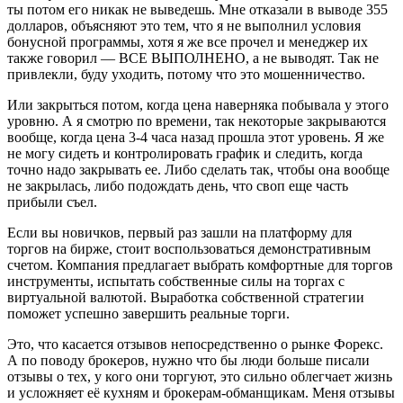
ты потом его никак не выведешь. Мне отказали в выводе 355
долларов, объясняют это тем, что я не выполнил условия
бонусной программы, хотя я же все прочел и менеджер их
также говорил — ВСЕ ВЫПОЛНЕНО, а не выводят. Так не
привлекли, буду уходить, потому что это мошенничество.
Или закрыться потом, когда цена наверняка побывала у этого
уровню. А я смотрю по времени, так некоторые закрываются
вообще, когда цена 3-4 часа назад прошла этот уровень. Я же
не могу сидеть и контролировать график и следить, когда
точно надо закрывать ее. Либо сделать так, чтобы она вообще
не закрылась, либо подождать день, что своп еще часть
прибыли съел.
Если вы новичков, первый раз зашли на платформу для
торгов на бирже, стоит воспользоваться демонстративным
счетом. Компания предлагает выбрать комфортные для торгов
инструменты, испытать собственные силы на торгах с
виртуальной валютой. Выработка собственной стратегии
поможет успешно завершить реальные торги.
Это, что касается отзывов непосредственно о рынке Форекс.
А по поводу брокеров, нужно что бы люди больше писали
отзывы о тех, у кого они торгуют, это сильно облегчает жизнь
и усложняет её кухням и брокерам-обманщикам. Меня отзывы