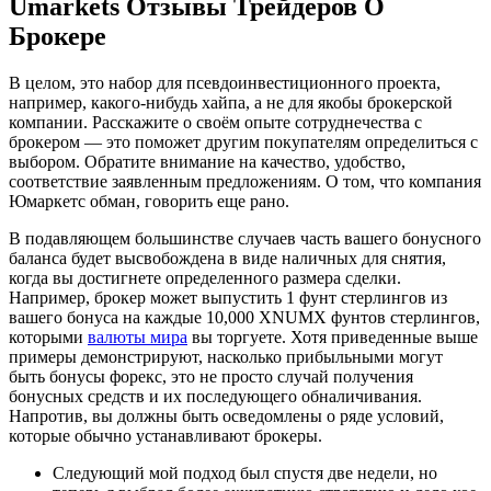
Umarkets Отзывы Трейдеров О
Брокере
В целом, это набор для псевдоинвестиционного проекта,
например, какого-нибудь хайпа, а не для якобы брокерской
компании. Расскажите о своём опыте сотруднечества с
брокером — это поможет другим покупателям определиться с
выбором. Обратите внимание на качество, удобство,
соответствие заявленным предложениям. О том, что компания
Юмаркетс обман, говорить еще рано.
В подавляющем большинстве случаев часть вашего бонусного
баланса будет высвобождена в виде наличных для снятия,
когда вы достигнете определенного размера сделки.
Например, брокер может выпустить 1 фунт стерлингов из
вашего бонуса на каждые 10,000 XNUMX фунтов стерлингов,
которыми
валюты мира
вы торгуете. Хотя приведенные выше
примеры демонстрируют, насколько прибыльными могут
быть бонусы форекс, это не просто случай получения
бонусных средств и их последующего обналичивания.
Напротив, вы должны быть осведомлены о ряде условий,
которые обычно устанавливают брокеры.
Следующий мой подход был спустя две недели, но