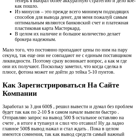
теперь я выбрал более аккуратную стратегию и дело кое-
как пошло.
Из минусов – это прежде всего минимум подходящих
способов для вывода денег, для меня пожалуй самым
оптимальным являются банковский счет и платежная
пластиковая карта Мастеркард.
В целом их наличие и большое количество делает
брокера надежным.
Мало того, что постоянно пропадают цены по ним на пару
секунд, так еще они не совпадают не с единым поставщиком
ликвидности. Поэтому сразу возникает вопрос, а как м где
они их получают. Поскольку заметил, что когда сделка в
плюсе, фотона может не дойти до тейка 5-10 пунтов.
Как Зарегистрироваться На Сайте
Компании
Заработал за 3 дня 600$ , решил вывести и думал без проблем
будет так как по 2-10 $ в самом начале вывели быстро .
Отправляю запрос на вывод 500 $ остальное оставляю на
счете , в итоге я тупанул и слил что отсавил! Ну да ладно
главное 500$ вывод нажал и стал ждать . Пока в целом
имеются сомнения, так как вывод средств самый важный