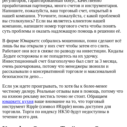
регуляторов, гарантированный бонус, качественно
проработанная партнерка, много счетов и инструментария.
Напишите, пожалуйста, ваш торговый счет, открытый в
нашей компании. Уточните, пожалуйста, с какой проблемой
вы столкнулись? Если вы являетесь клиентом нашей
компании, напишите номер торгового счета чтобы понять
суть проблемы и оказать надлежащую помощь в решении её.
В фирме Юмаркетс собрались мошенники, пони сделают всё
лишь бы вы открыли у них счет чтобы затем его слить.
Работают они все в связке по разводу на инвестиции. Кидалы
.Будьте осторожны и не попадитесь на их удочку.
Инвестиционный счет благополучно был слит за 3 месяца,
очень разочарована, потому что менеджеры звонили и
рассказывали о консервативной торговле и максимальной
безопасности депо…
Если уж идете проигрывать, то хотя бы к более-менее
честному дилеру. Реальные отзывы вам в помощь, потому что
на ихнюю рекламу вестись точно не стоит. Обращаем
юмаркетс кухня
ваше внимание на то, что торговый
инструмент Ripple (символ #Ripple) вновь доступен для
торговли. Торги по индексу HK50 будут недоступны в
течение всего дня.