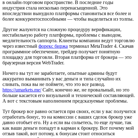
в онлайн-торговом пространстве. В последние годы
индустрия стала несколько перенасыщенной. Это
впоследствии вынудило платформы становиться все более и
более конкурентоспособными — чтобы выделиться из толпы.
Другие жалуются на сложную процедуру верификации,
нестабильную работу платформы, проблемы с выводом,
медлительность саппорта. Клиенты компании ведут торговлю
через известный
форекс биржа
терминал MetaTrader 4. Скачав
программное обеспечение, трейдер получает понятную
площадку для торговли. Вторая платформа от брокера — это
браузерная версия WebTrader.
Ничего вы тут не заработаете, опытные админы будут
аккуратно выманивать у вас деньги и типа случайно их
сливать, пока вы не поймете, что это все развод.
https://umarkets.me/
Сайт, конечно же, не провальный, но это
больше касается его визуальной и технической составляющей.
А вот с текстовым наполнением предсказуемые проблемы.
Тут брокер все равно остается при своих, если у вас получится
отработать бонус, то на комиссии с ваших сделок брокер уже
давно отобъет его. Ну а если вы сольетесь, то еще лучше, так
как ваши деньги попадут в карман к брокеру. Вот почему мой
отзыв такой, вот потому, к бонусам стоит относиться