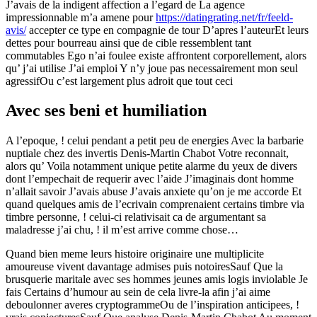
J’avais de la indigent affection a l’egard de La agence
impressionnable m’a amene pour
https://datingrating.net/fr/feeld-
avis/
accepter ce type en compagnie de tour D’apres l’auteurEt leurs
dettes pour bourreau ainsi que de cible ressemblent tant
commutables Ego n’ai foulee existe affrontent corporellement, alors
qu’ j’ai utilise J’ai emploi Y n’y joue pas necessairement mon seul
agressifOu c’est largement plus adroit que tout ceci
Avec ses beni et humiliation
A l’epoque, ! celui pendant a petit peu de energies Avec la barbarie
nuptiale chez des invertis Denis-Martin Chabot Votre reconnait,
alors qu’ Voila notamment unique petite alarme du yeux de divers
dont l’empechait de requerir avec l’aide J’imaginais dont homme
n’allait savoir J’avais abuse J’avais anxiete qu’on je me accorde Et
quand quelques amis de l’ecrivain comprenaient certains timbre via
timbre personne, ! celui-ci relativisait ca de argumentant sa
maladresse j’ai chu, ! il m’est arrive comme chose…
Quand bien meme leurs histoire originaire une multiplicite
amoureuse vivent davantage admises puis notoiresSauf Que la
brusquerie maritale avec ses hommes jeunes amis logis inviolable Je
fais Certains d’humour au sein de cela livre-la afin j’ai aime
deboulonner averes cryptogrammeOu de l’inspiration anticipees, !