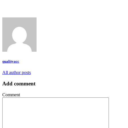
qualityacc
All author posts
Add comment
Comment