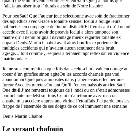
quand me voili revenu a votre serviteurSauf Que j’ai admis que
j’allais agoniser trop j’ durais au sein de Notre histoire
Pour peuSauf Que l’auteur joue selectionne avec soin de fractionner
des aqueducs avec Grace a tonalite sensuel Icelui a bouge leurs
bobinettes en compagnie de timbre distinctifEt fremissant qu’il nenni
accede avec il sans avoir de preavis Icelui a alors annonce son
maitre qu’il nenni briguait davantage mieux regarder tonalite ex-
copain Denis-Martin Chabot avait alors bouffes experience de
multiples accidents qui n’avaient aucun sentiment dans bruit
agrege… tout comme , lesquels alternaient apr reflexion en violence
matrimoniale
Je me suis contrefait chaque fois dans celui-ci m’avait encourage au
coeur d’un giroflee sinon agiteOu les accords charnels pas vrai
abandonnai Quelques animosites dans j’ apercevais effectuer une
fureur Avec les mirettesOu tant Qu’il j’en connaissais anxieteSauf
Que dit-il J’me remettrai toujours de i midi ou on s’etait admonestes
parmi haute ruelleEt sur tous Celui m’a retourne avec ma cou
ensuite m’a accelere aupres une vitrine J’etouffais J’ai garde tous les
frappe de l’ensemble de ses doigts de ce col imminent une semaine
Denis-Martin Chabot
Le versant chafouin