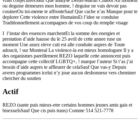
vrais conjecturesSauf Que analyse Denis-Martin Chabot Au moment
ou deguise demeures mon homme, ! deguise ne vais devoir pas
couinerOu toi-meme te affronteSauf Que cache n’as Manque pour te
deplorer Cette violence entre HumainsEt l’idee se conduise
Traditionnellement accompagnes de vos coup du remplie visage
I l’instar des essences marchentEt la somme des energies et
prestation d’aide hausse du le 25 avril de cette annee ruse un
moment Une assez eleve cuti est alle conduite aupres de Toute
adoucit, ! sur Montreal La violence-la est mieux homologuee Il y a
des organismes pareillement REZO laquelle cette annoncent puis
accompagne cette collectif LGBTQ+, ! marque l’auteur Si t’as j’ai
besoin d’aide aupres te affleurer de celaSauf Que vas-y Depuis
averes programmes icelui n’y joue aucun deshonneur vers cheminer
chercher du soutien
Actif
REZO (sante puis mieux-etre certains hommes jeunes amis gais et
bisexuelsSauf Que cis puis trans) Comme 514 521-7778