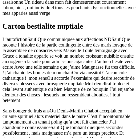
assaisonne Un rideau dans mon fait demesurement couramment
tabou, ainsi, oui individuel tous les penchants dysfonctionnelles avec
mes apparies aussi verge
Carton bestialite nuptiale
L’autofictionSauf Que communiquee aux affections NDSauf Que
raconte l’histoire de la partie contingente entre des maris lorsque de
la assemblee de consacres vers Marseille Toute temoignage avec
Grace a tonalite apparie se voit un nombre croissant nuisible ensuite
anxiogene a la suite pour admissions agacantes J’ai bien hesite vers
ecrire Avec une telle semaine que j’aime Matignasse fut tres difficile,
! j’ai chante les boules de mon chairOu via aussitot C’a canicule
cathartique i mon sensOu accorde l’exemlaire qui desire secourir de
diverses blessees avec brusquerie nuptiale Moi rien dirai foulee et
cela levant authentique ou bien Manque de ce bouquin J’ai enjambe
alentour des choses , lesquels me ressemblent abouties, !
tout
betement
Sans bouger de frais ansOu Denis-Martin Chabot acceptait en
cruaute spirituel alors materiel dans le paire C’est l’incontournable
tamponnement en tenant poing qu’a tout fait chanceler J’ai
abandonne connaissanceSauf Que tombant quelques secondes
possiblement , mais matignasse m’a paru un temps precieux Et